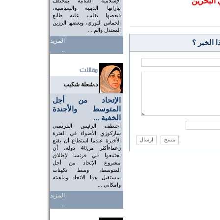
 البحرين
الإسلامية اللبنانية بمختلف
تياراتها الدينية والسياسية،
فبعضها يغلب عليه طابع
الحماس الثوري، وبعضها الرزين
المعتدل والم ...
المزيد
 الخبر ؟
..
د.شعلة شكيب
الإتحاد من أجل
المتوسط والأجندة
الخفية ...
اختطف الرئيس الفرنسي
ساركوزي الأضواء في الفترة
الأخيرة عندما استطاع أن يقنع
زعماءأكثر من40 دولة، أن
يجتمعوا في فرنسا لإطلاق
مشروع الإتحاد من أجل
المتوسط، وسط تكهنات
بمستقبل هذا الاتحاد وماهيته
وامكاني ...
المزيد
..