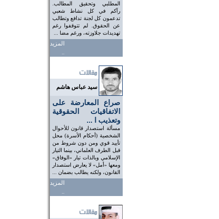
المطلبي وتحقيق المطالب.
رآكم في كل نشاط شعبي
تدعمون كل لجنة تدافع وتطالب
عن الحقوق. لم تتوقفوا رغم
تهديدات جلاوزته، ورغم مضا ...
المزيد
..
سيد عباس هاشم
صراع المعارضة على
الاتفاقيات الحقوقية
وتعذيب ا ...
مسألة استصدار قانون للأحوال
الشخصية (أحكام الأسرة) محل
تأييد قوي ومن دون شروط من
قبل الطرف العلماني، بينما التيار
الإسلامي وبالذات تيار «الوفاق»
ومعها «أمل» لا يعارض استصدار
القانون، ولكنه يطالب بضمان ...
المزيد
..