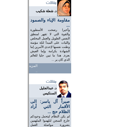
د. شعلة شكيب
مقاومة الإباء والصمود
...
وأخيرا رضخت الأسطورة
والقوة التي لا تقهر لمنطق
النفس الطويل والعمل المخلص
والثبات على المبدأ لثلة مؤمنة
وطنت نفسها لإحدى الأمرين إما
الشهادة بكرامة وإما العيش
بعزة, هذا ما تبين جليا للعالم
الذي كان ير ...
المزيد
..
د. عبدالجليل
السنكيس
صبراً آل ياسر: الى
الأقمار التي أراد
الظلام حج ...
لم يكن النظام ليتحمل وجودكم
خارج السجن لتلهموا الملهمين
بضرورة مواصلة العمل