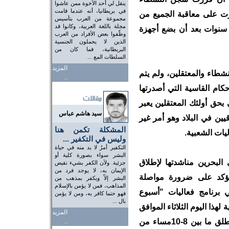
ينقل لي أحد الأخوة ممن عاشوا
في بريطانيا، أنه عندما قامت
ت على معاقبة الجميع من
مجموعة من العرب بتأسيس
مجلة باللغة العربية، وكانوا قد
سنوات بعد أن بضع أجهزة
وظّفوا بعض الأفراد من العرب
الذين لا يحملون الجنسية
البريطانية، فما كان من
السلطات المع ...
المزيد
شطاء والمعتقلين، ولم يتم
..
حكام القاسية التي أصدرتها
اضي 13 يوليو الحالي بحق أولئك المعتقلين يعبر
سيد هاشم عباس
ين في البلاد وهو أمر غير
المشكلة تكمن هنا
يات الشعبية.
وليس في التكفير ...
التكفير أمرٌ لا بد منه في حياة
البشر سواء بصورة كلية أو
البحرين مناشدتها لإطلاق
جزئية. ولأن الكفر بشيء نقيض
الإيمان به، لا يوجد فرد من
 تؤكد على ضرورة مواصلة
البشر إلاّ ويكفر بمذهب من
المذاهب، فمن لا يؤمن بالإسلام
 برنامج فعاليات "أسبوع
فهو حتما كافر به، ومن لا يؤمن
بال ...
لهذا اليوم الثلاثاء الموافق
المزيد
15 يوليو وهي عبارة عن مسيرة سيارات تنطلق ما بين 8-10مساء من
..