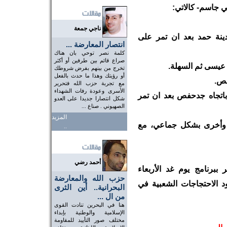
ي جاسم- كالاتي:
ناجي جمعة
نة حمد بعد ان تمر على
انتصار المعارضة ...
كلمة نصر توحي بان هناك
صراع قائم بين طرفين أو أكثر
تخرج من بينهم بفرض شروطك
أو رؤيتك وهذا ما حدث بالفعل
مع تجربة حزب الله فتحرير
الأسرى وعودة رفات الشهداء
اتجاه جدحفص بعد ان تمر
شكل انتصارا جديدا على العدو
الصهيوني . صناع ...
المزيد
رة وأخرى بشكل جماعي، مع
..
أحمد رضي
ببرنامج يوم غد الأربعاء
حزب الله والمعارضة
 تعاود الاحتجاجات الشعبية في
البحرانية.. أين الثرى
من ال ...
هنا في البحرين تنادت القوى
الإسلامية والوطنية بإبداء
مختلف صور التأييد للمقاومة