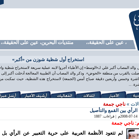
حرين، عين على الحقيقة،، منتديات البحرين، عين على الحقيقة،، م
استخراج أول شظية شوزن من «أكبر»
 والد المصاب أكبر علي لـ»الوسط» إن الأطباء أجروا لابنه عملية سريعة لاستخراج شظية و
لت بالقرب من منطقة «الحوض». وذكر والد المصاب أن الطبيبة المعالجة أدخلت أكبر إلى غ
اشرة وخمس وأربعين دقيقة صباح أمس (الجمعة) لاستخراج هذه الشظية، حيث تمكنت من ذ
ة. ...
الات »
ناجي جمعة
الرأي بين القمع والتأصيل
2008-07-14
م | قراءات: 1887
: ناجي جمعة
لم تتعود الأنظمة العربية على حرية التعبير عن الرأي بل