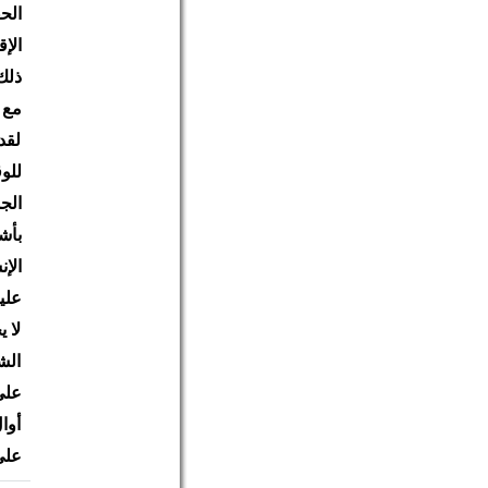
الح
الإ
ذلك
مع 
لقد
للو
الج
بأش
الإ
علي
لا 
الش
على
أوا
على