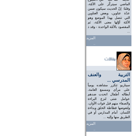
الماضي سيتركّز على الأمّة،
وقلنا: إنّ الحديث سيكون ضمن
عدّة عناوين، وبعض العناوين
التي تتصل بهذا الموضع وهو
الأمّة أوّلها معنى الأمّة، ثم
المقصود بالأمّة الواحدة - وقد ذ
...
المزيد
..
التربية والعنف
المدرسي ...
سيناريو تتكرر مشاهده يومياً
على مرأى ومسمع العامة،
أبطاله أطفال اتحدت ضدهم
عوامل شتى لنزع البراءة
والصفاء منهم قبل فوات الأوان،
ولتعوضها فظاظة الخلق وبذاءة
اللسان. أمام المدارس أو في
الطريق منها وإليه ...
المزيد
..