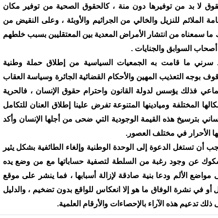
قوق لا بد من توفيرها دون منة ، كالحقوق الصحية من توفير مكان
قامة الملائم للنزيل والخالي من الجراثيم والأوبئة ، وعلى النقيض من
 ما سمعناه من انتشار الأمراض المعدية بين المعتقليبن بسبب خلطهم
أصحاب السوابق والجنايات .
 سرني ما قامت به الجمعيات السياسية من إطلاق حملة وطنية
قوف بوجه التعذيب المهين والأحكام القضائية الجائرة وسياسة العقاب
ماعي فذلك يؤسس لدولة القانون واحترام حقوق الإنسان ، فالحرية
كالها المختلفة وميادينها المتنوعة تفرض علينا إطلاق العنان للتكامل
نساني بترسيخ هذه القيمة الوجودية التي ضحى من أجلها الإنسان وأكد
ها الأحرار في مختلف العصور.
يجب أن تستغل الدعوة إلى الوحدة الوطنية وإلغاء الطائفية بشكل يثير
كوك عن وجود رغبة من السلطة لتصفية حساباتها مع من وضع يده
 مواضع الألم ودعا بنية صادقة لإزالة أسبابها ، فما ينشر على موقع
ل أو في نشرة الوفاق ما هو إلا انعكاس للواقع بدون تضخيم ، والدليل
 ذلك تدعيم هذه الآراء بالإحصاءات والأرقام العلمية.