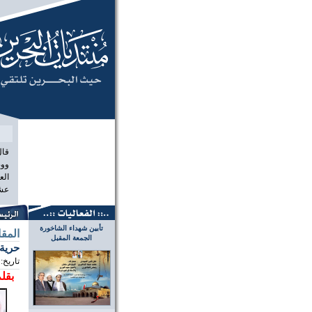
منتديات الب
قال
ووص
الع
عشر
تأبين شهداء الشاخورة
المق
الجمعة المقبل
حرية 
تاريخ:
بقلم