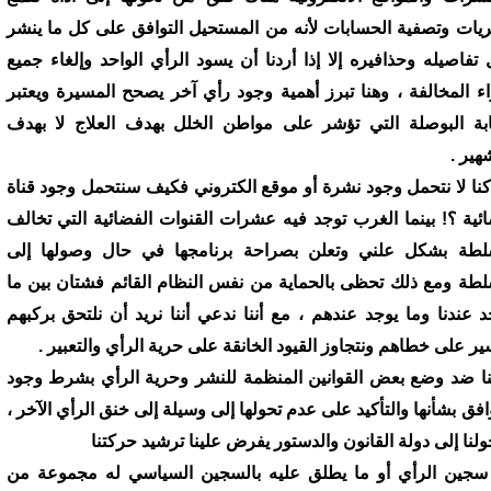
ريات وتصفية الحسابات لأنه من المستحيل التوافق على كل ما ينشر
 تفاصيله وحذافيره إلا إذا أردنا أن يسود الرأي الواحد وإلغاء جميع
راء المخالفة ، وهنا تبرز أهمية وجود رأي آخر يصحح المسيرة ويعتبر
ابة البوصلة التي تؤشر على مواطن الخلل بهدف العلاج لا بهدف
هير .
 كنا لا نتحمل وجود نشرة أو موقع الكتروني فكيف سنتحمل وجود قناة
ئية ؟! بينما الغرب توجد فيه عشرات القنوات الفضائية التي تخالف
لطة بشكل علني وتعلن بصراحة برنامجها في حال وصولها إلى
لطة ومع ذلك تحظى بالحماية من نفس النظام القائم فشتان بين ما
د عندنا وما يوجد عندهم ، مع أننا ندعي أننا نريد أن نلتحق بركبهم
ير على خطاهم ونتجاوز القيود الخانقة على حرية الرأي والتعبير .
ا ضد وضع بعض القوانين المنظمة للنشر وحرية الرأي بشرط وجود
وافق بشأنها والتأكيد على عدم تحولها إلى وسيلة إلى خنق الرأي الآخر ،
ولنا إلى دولة القانون والدستور يفرض علينا ترشيد حركتنا
سجين الرأي أو ما يطلق عليه بالسجين السياسي له مجموعة من