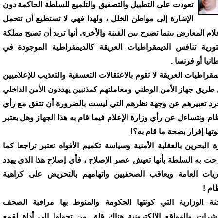
تعودت على التطبيل والتصفيق والتلميع للسلطة الحاكمة دون
الإشارة إلى مواطن الخلل ، ولهذا فهي لا تستطيع أن تتحمل
علام المعارض بينما تصرح بين الفينة والأخرى أنها تريد أن تصبح مملكة
ورية تنافس الديمقراطيات العريقة كالديمقراطية الموجودة في
انيا أو فرنسا .
يمقراطيات العريقة لا تقوم بالاعتقالات التعسفية والتعذيب للإعلاميين
طريق جهاز الأمن الوطني ومعاملتهم كمذنبين يهددون الأمن الداخلي
رد تعبيرهم عن وجهة نظرهم التي ليست بالضرورة أن تتفق مع رأي
ظام ونتساءل عن رأي وزارة الإعلام فيما قام به هذا الجهاز وهل يعتبر
تها إقرار بصحة ما قام به؟!
رة البحرين بالعقلية الأمنية وسياسة تكميم الأفواه تعتبر تراجعا كما
ت به السلطة بأنها تعيش عصر الإصلاح ، فأي إصلاح هذا الذي يهدد
ريات العامة ويعاقب الصحفيين واتهامهم بالتحريض على كراهية
ام !
جنة الوزارية التي كونتها الحكومة والمنوط بها مراقبة الصحف
نشرات والمواقع الالكترونية هناك قلق من تحولها إلى أداة لقمع