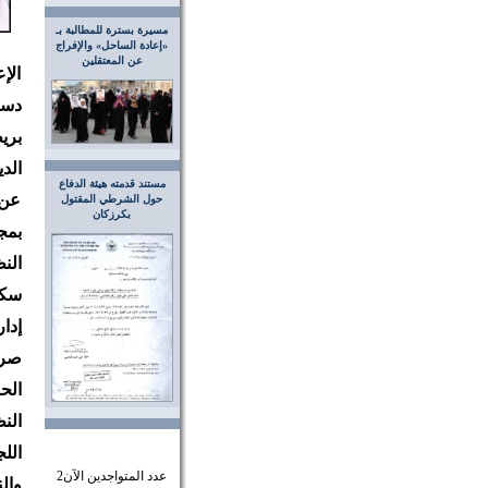
مسيرة بسترة للمطالبة بـ
«إعادة الساحل» والإفراج
عن المعتقلين
الإ
دست
بريط
الد
مستند قدمته هيئة الدفاع
عن 
حول الشرطي المقتول
بكرزكان
بمج
الن
سكو
إدا
صرح
الح
النظ
الل
عدد المتواجدين الآن
2
وال