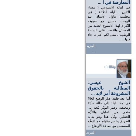
المعارضة في ا ...
في لقائه الاسبوعي ( مساء
الاثنين ـ ليلة الثلاثاء ) في
مجلسه تناول الأستاذ عبد
الوهاب حسين مع ضيوفه
الكرام لهذا الاسبوع العديد من
المسائل والقضايا على الساحة
الوطنية ، ننقل لكم أهم ما جاء
فيها . ...
المزيد
..
الشيخ عيسى:
المطالبة بالحقوق
المشروعة أمر لابد ...
أما بعد فلقد صار الوضع العامّ
في هذا البلد إلى حالة سيّئة
ومخيفة، وصار التوتّر يتّجه إلى
منحى من الغليان والتأزُّم
الخطير، وكلّ هذا وهو بداية
الطريق وليس منتهاه. فما يُتوقّع
للمستقبل مع تصاعد الأوضاع ...
المزيد