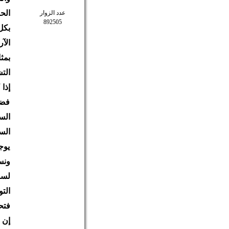
الح
عدد الزوار
892505
بكل
الآ
بمث
التش
إذا
فضا
الس
الس
يوج
ونس
لسن
الت
فتح
إن 