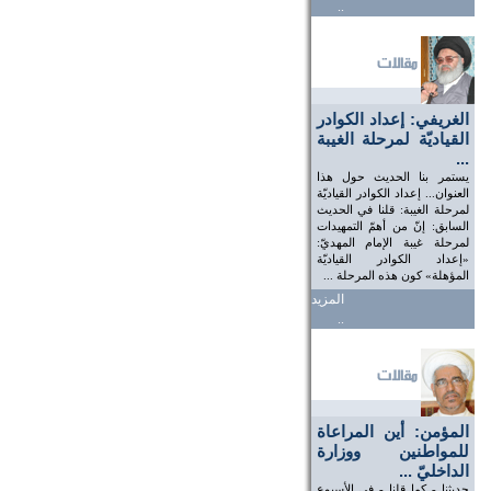
..
الغريفي: إعداد الكوادر
القياديّة لمرحلة الغيبة
...
يستمر بنا الحديث حول هذا
العنوان... إعداد الكوادر القياديّة
لمرحلة الغيبة: قلنا في الحديث
السابق: إنّ من أهمّ التمهيدات
لمرحلة غيبة الإمام المهديّ:
«إعداد الكوادر القياديّة
المؤهلة» كون هذه المرحلة ...
المزيد
..
المؤمن: أين المراعاة
للمواطنين ووزارة
الداخليّ ...
حديثنا - كما قلنا - في الأسبوع