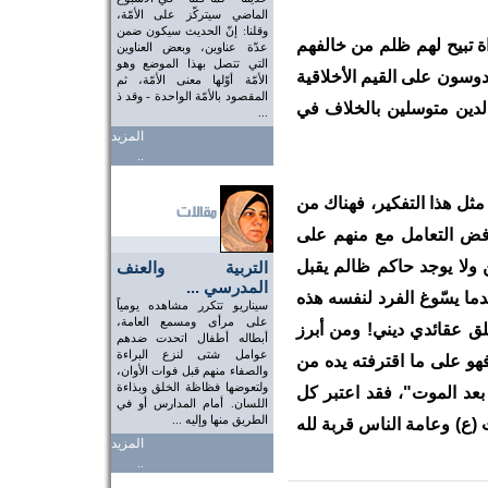
الماضي سيتركّز على الأمّة،
وقلنا: إنّ الحديث سيكون ضمن
اة تبيح لهم ظلم من خالفهم
عدّة عناوين، وبعض العناوين
التي تتصل بهذا الموضع وهو
وسون على القيم الأخلاقية
الأمّة أوّلها معنى الأمّة، ثم
المقصود بالأمّة الواحدة - وقد ذ
 الدين متوسلين بالخلاف في
...
المزيد
..
مثل هذا التفكير، فهناك من
يرفض التعامل مع منهم على
 ولا يوجد حاكم ظالم يقبل
التربية والعنف
المدرسي ...
ما يسّوغ الفرد لنفسه هذه
سيناريو تتكرر مشاهده يومياً
على مرأى ومسمع العامة،
لق عقائدي ديني! ومن أبرز
أبطاله أطفال اتحدت ضدهم
عوامل شتى لنزع البراءة
فهو على ما اقترفته يده من
والصفاء منهم قبل فوات الأوان،
ولتعوضها فظاظة الخلق وبذاءة
ّ بعد الموت"، فقد اعتبر كل
اللسان. أمام المدارس أو في
الطريق منها وإليه ...
 (ع) وعامة الناس قربة لله
المزيد
..