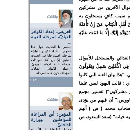
..
أموال الآخرين من مشركين
هم سبب كافٍ يستحلون به
 الْكِتَابِ مَنْ إِنْ تَأْمَنْهُ
الغريفي: إعداد الكوادر
ا يُؤَدِّهِ إِلَيْك إِلَّا مَا دُمْتَ عَلَيْهِ
القياديّة لمرحلة الغيبة
...
يستمر بنا الحديث حول هذا
العنوان... إعداد الكوادر القياديّة
لمرحلة الغيبة: قلنا في الحديث
لعدائي والمستحل للأموال
السابق: إنّ من أهمّ التمهيدات
لمرحلة غيبة الإمام المهديّ:
ِي الْأُمِّيِّينَ سَبِيلٌ وَيَقُولُونَ
«إعداد الكوادر القياديّة
المؤهلة» كون هذه المرحلة ...
برسي: "هذا بيان العلة التي كانوا
المزيد
 أي : قالت اليهود ليس علينا
..
هم مشركون"( تفسير مجمع
 السيد ابن طاووس:" أن فيهم من يؤدى
 وأصحاب محمد ( ص ) أنهم
المؤمن: أين المراعاة
فيه خيانة" (سعد السعود، ص
للمواطنين ووزارة
الداخليّ ...
حديثنا - كما قلنا - في الأسبوع