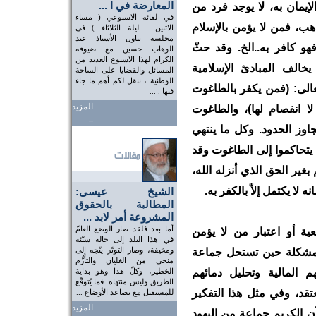
المعارضة في ا ...
إيمان به، لا يوجد فرد من
في لقائه الاسبوعي ( مساء
هب، فمن لا يؤمن بالإسلام
الاثنين ـ ليلة الثلاثاء ) في
مجلسه تناول الأستاذ عبد
هو كافر به..الخ. وقد حثّ
الوهاب حسين مع ضيوفه
الكرام لهذا الاسبوع العديد من
خالف المبادئ الإسلامية
المسائل والقضايا على الساحة
الوطنية ، ننقل لكم أهم ما جاء
الى: (فمن يكفر بالطاغوت
فيها . ...
المزيد
ا انفصام لها)، والطاغوت
..
اوز الحدود. وكل ما ينتهي
 يتحاكموا إلى الطاغوت وقد
غير الحق الذي أنزله الله،
 لا يكتمل إلاّ بالكفر به.
الشيخ عيسى:
المطالبة بالحقوق
المشروعة أمر لابد ...
أما بعد فلقد صار الوضع العامّ
ية أو اعتبار من لا يؤمن
في هذا البلد إلى حالة سيّئة
ومخيفة، وصار التوتّر يتّجه إلى
المشكلة حين تستحل جماعة
منحى من الغليان والتأزُّم
المالية وتحليل دمائهم
الخطير، وكلّ هذا وهو بداية
الطريق وليس منتهاه. فما يُتوقّع
د، وفي مثل هذا التفكير
للمستقبل مع تصاعد الأوضاع ...
المزيد
ن الكريم جماعة من اليهود