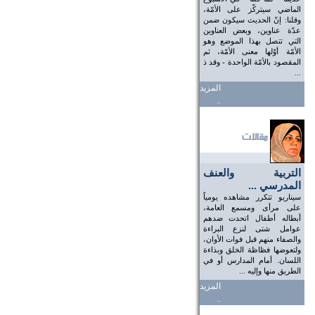
الماضي سيتركّز على الأمّة،
وقلنا: إنّ الحديث سيكون ضمن
عدّة عناوين، وبعض العناوين
التي تتصل بهذا الموضع وهو
الأمّة أوّلها معنى الأمّة، ثم
المقصود بالأمّة الواحدة - وقد ذ
...
المزيد
..
التربية والعنف
المدرسي ...
سيناريو تتكرر مشاهده يومياً
على مرأى ومسمع العامة،
أبطاله أطفال اتحدت ضدهم
عوامل شتى لنزع البراءة
والصفاء منهم قبل فوات الأوان،
ولتعوضها فظاظة الخلق وبذاءة
اللسان. أمام المدارس أو في
الطريق منها وإليه ...
المزيد
..