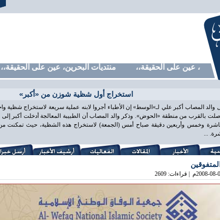
رين، عين على الحقيقة،، منتديات البحرين، عين على الحقيقة،، م
استخراج أول شظية شوزن من «أكبر»
 والد المصاب أكبر علي لـ»الوسط» إن الأطباء أجروا لابنه عملية سريعة لاستخراج شظية و
لت بالقرب من منطقة «الحوض». وذكر والد المصاب أن الطبيبة المعالجة أدخلت أكبر إلى غ
اشرة وخمس وأربعين دقيقة صباح أمس (الجمعة) لاستخراج هذه الشظية، حيث تمكنت من ذ
ة. ...
المتفوقين
2008-08-
م | قراءات: 2609