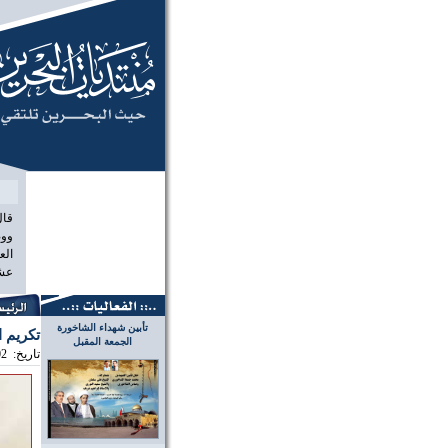
منتديات البح
قال
ووص
الع
عشر
تأبين شهداء الشاخورة
تكريم 
الجمعة المقبل
تاريخ:
02