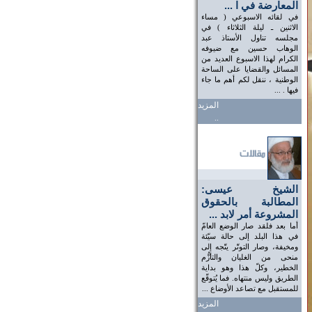
المعارضة في ا ...
في لقائه الاسبوعي ( مساء
الاثنين ـ ليلة الثلاثاء ) في
مجلسه تناول الأستاذ عبد
الوهاب حسين مع ضيوفه
الكرام لهذا الاسبوع العديد من
المسائل والقضايا على الساحة
الوطنية ، ننقل لكم أهم ما جاء
فيها . ...
المزيد
..
الشيخ عيسى:
المطالبة بالحقوق
المشروعة أمر لابد ...
أما بعد فلقد صار الوضع العامّ
في هذا البلد إلى حالة سيّئة
ومخيفة، وصار التوتّر يتّجه إلى
منحى من الغليان والتأزُّم
الخطير، وكلّ هذا وهو بداية
الطريق وليس منتهاه. فما يُتوقّع
للمستقبل مع تصاعد الأوضاع ...
المزيد