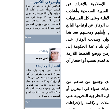
وليس في التكفير ...
لإسلامية بالإفراج عن
التكفير أمرٌ لا بد منه في حياة
البشر سواء بصورة كلية أو
العربية السعودية وأشادت
جزئية. ولأن الكفر بشيء نقيض
الإيمان به، لا يوجد فرد من
لأهلية وعلى كل المستويات
البشر إلاّ ويكفر بمذهب من
المذاهب، فمن لا يؤمن بالإسلام
 الوفاق عن ارتياحها البالغ
فهو حتما كافر به، ومن لا يؤمن
بال ...
 وأهلهم ومحبيهم بعد هذا
المزيد
وار. وشددت الوفاق على
..
 بلد داعيةً الحكومة إلى
لوطن ووضع الخطط اللازمة
ناجي جمعة
ة لعدم تغييب أو احتجاز أي
انتصار المعارضة ...
كلمة نصر توحي بان هناك
صراع قائم بين طرفين أو أكثر
تخرج من بينهم بفرض شروطك
مفدى وجميع من ساهم من
أو رؤيتك وهذا ما حدث بالفعل
مع تجربة حزب الله فتحرير
معيات سواء في البحرين أو
الأسرى وعودة رفات الشهداء
شكل انتصارا جديدا على العدو
رة الخارجية البحرينية على
الصهيوني . صناع ...
المزيد
لات والإقامة والإجراءات
..