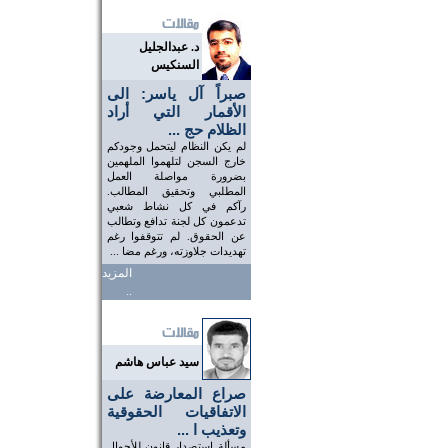
د. عبدالجليل
السنكيس
صبراً آل ياسر: الى
الأقمار التي أراد
الظلام حج ...
لم يكن النظام ليتحمل وجودكم
خارج السجن لتلهموا الملهمين
بضرورة مواصلة العمل
المطلبي وتحقيق المطالب.
رآكم في كل نشاط شعبي
تدعمون كل لجنة تدافع وتطالب
عن الحقوق. لم تتوقفوا رغم
تهديدات جلاوزته، ورغم مضا ...
المزيد
..
سيد عباس هاشم
صراع المعارضة على
الاتفاقيات الحقوقية
وتعذيب ا ...
مسألة استصدار قانون للأحوال