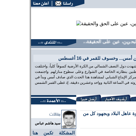
ين، عين على الحقيقة،، منتديات البحرين، عين على الحقيقة،، منت
س... وخسوف للقمر في 16 أغسطس
هدت دول النصف الشمالي من الكرة الأرضية كسوفاً كلياً، واختلفت
طنين بنظارته الخاصة في الشوارع وعلى سطوح منازلهم. واجتمعت
 مركز الإبداع الشبابي لمشاهدة هذا الحدث الذي صادف أمس وبدأ في
 ذروته في الساعة الثانية وواحد وعشرين دقيقة، إذ غطى القمر الشمس
ة عاهل البلاد وبجهود كل من
سيد هاشم عباس
المشكلة تكمن هنا