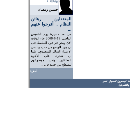
حسين رمضان
المعتقلين رهائن
النظام .. أفرجوا عنهم
...
من بعد مسيرة يوم الخميس
الماضي 19-6-2008 جاء الوقت
الآن ونحن في قوة التماسك قبل
ان يبرد الوضع من جديد وننسى
الاعتداء السافر للسعيدي، علينا
ان نتحرك على الأخوة
المعتقلين ونعيد موضوعهم
للسطح من جديد فال ...
المزيد
..