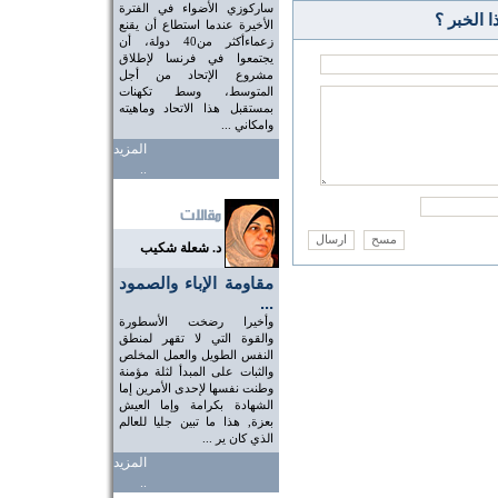
ساركوزي الأضواء في الفترة
 الخبر ؟
الأخيرة عندما استطاع أن يقنع
زعماءأكثر من40 دولة، أن
يجتمعوا في فرنسا لإطلاق
مشروع الإتحاد من أجل
المتوسط، وسط تكهنات
بمستقبل هذا الاتحاد وماهيته
وامكاني ...
المزيد
..
د. شعلة شكيب
مقاومة الإباء والصمود
...
وأخيرا رضخت الأسطورة
والقوة التي لا تقهر لمنطق
النفس الطويل والعمل المخلص
والثبات على المبدأ لثلة مؤمنة
وطنت نفسها لإحدى الأمرين إما
الشهادة بكرامة وإما العيش
بعزة, هذا ما تبين جليا للعالم
الذي كان ير ...
المزيد
..