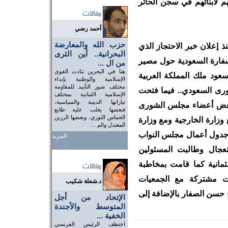
هم لأبنائهم في سجن الحائر
أحمد رضي
حزب الله والمعارضة
 إعلان خبر الاحتجاز الذي
البحرانية.. أين الثرى
سفارة السعودية حول مصير
من ال ...
هنا في البحرين تنادت القوى
عود ملك المملكة العربية
الإسلامية والوطنية بإبداء
مختلف صور التأييد للمقاومة
رى السعودي.. فيما فتحت
الإسلامية اللبنانية بمختلف
تياراتها الدينية والسياسية،
 بعض أعضاء مجلس الشورى
فبعضها يغلب عليه طابع
الحماس الثوري، وبعضها الرزين
 وزارة الخارجية ومع وزارة
المعتدل والم ...
 جدول أعمال مجلس النواب
المزيد
..
عجال وطالبت المسئولين
ثمانية كما قامت بمخاطبة
نات مشتركة مع الجمعيات
د.شعلة شكيب
 حسن الصفار بالإضافة إلى
الإتحاد من أجل
المتوسط والأجندة
الخفية ...
اختطف الرئيس الفرنسي