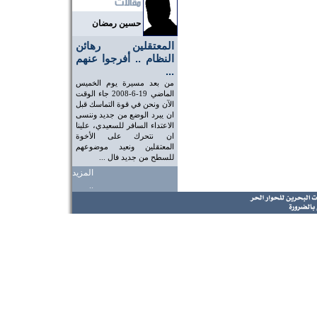
حسين رمضان
المعتقلين رهائن
النظام .. أفرجوا عنهم
...
من بعد مسيرة يوم الخميس
الماضي 19-6-2008 جاء الوقت
الآن ونحن في قوة التماسك قبل
ان يبرد الوضع من جديد وننسى
الاعتداء السافر للسعيدي، علينا
ان نتحرك على الأخوة
المعتقلين ونعيد موضوعهم
للسطح من جديد فال ...
المزيد
..