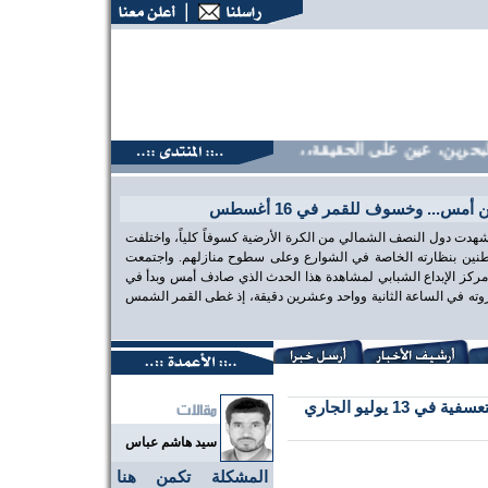
ين، عين على الحقيقة،، منتديات البحرين، عين على الحقيقة،، منت
س... وخسوف للقمر في 16 أغسطس
هدت دول النصف الشمالي من الكرة الأرضية كسوفاً كلياً، واختلفت
طنين بنظارته الخاصة في الشوارع وعلى سطوح منازلهم. واجتمعت
 مركز الإبداع الشبابي لمشاهدة هذا الحدث الذي صادف أمس وبدأ في
 ذروته في الساعة الثانية وواحد وعشرين دقيقة، إذ غطى القمر الشمس
 يوليو الجاري
سيد هاشم عباس
المشكلة تكمن هنا