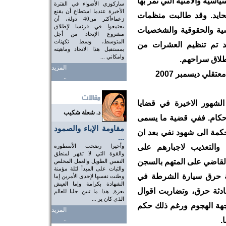
اسية والأمنية التي تمر بها
ساركوزي الأضواء في الفترة
الأخيرة عندما استطاع أن يقنع
محايد. وقد طالبت منظمات
زعماءأكثر من40 دولة، أن
يجتمعوا في فرنسا لإطلاق
سية والحقوقية والشخصيات
مشروع الإتحاد من أجل
المتوسط، وسط تكهنات
وقد تم تنظيم العشرات من
بمستقبل هذا الاتحاد وماهيته
وامكاني ...
اطلاق سراحهم.
المزيد
قلي ديسمبر 2007
..
الشهور الاخيرة في قضايا
د. شعلة شكيب
احكام. ففي قضية ما يسمى
مقاومة الإباء والصمود
حكمة الى شهود نفي بعد ان
...
 والتعذيب لاجبارهم على
وأخيرا رضخت الأسطورة
والقوة التي لا تقهر لمنطق
القاضي على المتهم بالسجن
النفس الطويل والعمل المخلص
والثبات على المبدأ لثلة مؤمنة
ة حرق سيارة الشرطة في
وطنت نفسها لإحدى الأمرين إما
الشهادة بكرامة وإما العيش
دثة حرق، وتضاربت اقوال
بعزة, هذا ما تبين جليا للعالم
الذي كان ير ...
هة الهجوم ورغم ذلك حكم
المزيد
..
.