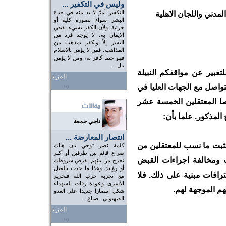
وليس في التكفير ...
التكفير أمرٌ لا بد منه في حياة
دني واللجان الاهلية
البشر سواء بصورة كلية أو
جزئية. ولأن الكفر بشيء نقيض
الإيمان به، لا يوجد فرد من
البشر إلاّ ويكفر بمذهب من
المذاهب، فمن لا يؤمن بالإسلام
فهو حتما كافر به، ومن لا يؤمن
بال ...
دكم المبادرة قبل يوم 13 بوليو 2008 للتعبير عن مواقفكم النبيلة
المزيد
..
تواصل مع الجهات العليا في
ا المعتقلين الخمسة عشر
المذكور. علما بأن:
ناجي جمعة
انتصار المعارضة ...
تثبت ما نسب للمعتقلين من
كلمة نصر توحي بان هناك
صراع قائم بين طرفين أو أكثر
ب ومخالفة اجراءات القبض
تخرج من بينهم بفرض شروطك
أو رؤيتك وهذا ما حدث بالفعل
ترافات مبنية على ذلك. فلا
مع تجربة حزب الله فتحرير
الأسرى وعودة رفات الشهداء
م الموجهة لهم.
شكل انتصارا جديدا على العدو
الصهيوني . صناع ...
المزيد
..