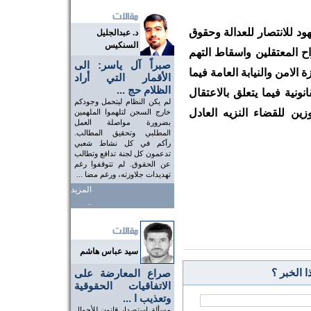
د للانتصار للعدالة وحقوق
د. عبدالجليل
السنكيس
ح المعتقلين واسقاط التهم
صبراً آل ياسر: الى
الامن والنيابة العامة فيما
الأقمار التي أراد
الظلام حج ...
انونية فيما يتعلق بالاعتقال
لم يكن النظام ليتحمل وجودكم
وزين للقضاء النزيه العادل
خارج السجن لتلهموا الملهمين
بضرورة مواصلة العمل
المطلبي وتحقيق المطالب.
رآكم في كل نشاط شعبي
تدعمون كل لجنة تدافع وتطالب
عن الحقوق. لم تتوقفوا رغم
تهديدات جلاوزته، ورغم مضا ...
المزيد
..
سيد عباس هاشم
 الخبر ؟
صراع المعارضة على
الاتفاقيات الحقوقية
وتعذيب ا ...
مسألة استصدار قانون للأحوال