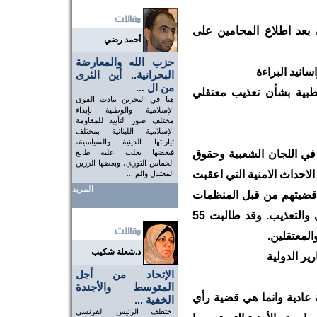
 بعد اطلاع المحامين على
أحمد رضي
حزب الله والمعارضة
البحرانية.. أين الثرى
من ال ...
لطبية بشأن تعذيب معتقلي
هنا في البحرين تنادت القوى
الإسلامية والوطنية بإبداء
مختلف صور التأييد للمقاومة
الإسلامية اللبنانية بمختلف
تياراتها الدينية والسياسية،
 في اللجان الشعبية وحقوق
فبعضها يغلب عليه طابع
الحماس الثوري، وبعضها الرزين
الاحداث الامنية التي اعقبت
المعتدل والم ...
المزيد
قضيتهم من قبل المنظمات
..
الدولية، التي اقرت بوقوع الاحتجاز التعسفي والتعذيب. وقد طالبت 55
لمعتقلين.
د.شعلة شكيب
ير الدولية
الإتحاد من أجل
المتوسط والأجندة
 عادية وانما هي قضية رأي
الخفية ...
اختطف الرئيس الفرنسي