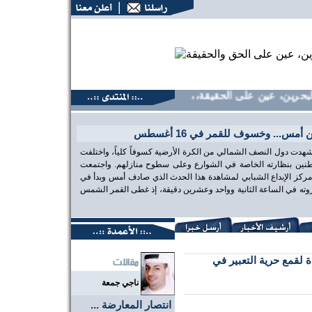
ين، عين على الحقيقة،، منتديات البحرين، عين على الحقيقة،، منت
س... وخسوف للقمر في 16 أغسطس
هدت دول النصف الشمالي من الكرة الأرضية كسوفاً كلياً، واختلفت
طنين بنظارته الخاصة في الشوارع وعلى سطوح منازلهم. واجتمعت
 مركز الإبداع الشبابي لمشاهدة هذا الحدث الذي صادف أمس وبدأ في
 ذروته في الساعة الثانية وواحد وعشرين دقيقة، إذ غطى القمر الشمس
ة لقمع حرية التعبير في
ناجي جمعة
انتصار المعارضة ...