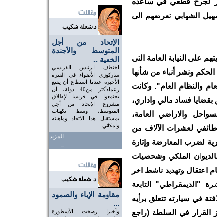
اثر لجرح قطعي في ساعده
هيل الشهابي تعرضهم الى
د.شعلة شكيب
الإتحاد من أجل
المتوسط والأجندة
م على النيابة العامة التي
الخفية ...
اختطف الرئيس الفرنسي
لحكم ونشر أنباء من شأنها
ساركوزي الأضواء في الفترة
الأخيرة عندما استطاع أن يقنع
عام والنظام العام". وكانت
زعماءأكثر من40 دولة، أن
يجتمعوا في فرنسا لإطلاق
بقضايا فساد مالي واداري،
مشروع الإتحاد من أجل
المتوسط، وسط تكهنات
احل والاراضي العامة،
بمستقبل هذا الاتحاد وماهيته
وامكاني ...
طائفي لعشرات الآلاف من
المزيد
ية لضرب المعارضة وإثارة
..
بالديوان الملكي وشخصيات
م اعتقال وتهديد ناشط اخر
د. شعلة شكيب
ة "الديمقراطي" التابعة
مقاومة الإباء والصمود
تة في سيارته تتعلق برأيه
...
ز القرار في السلطة (راجع
وأخيرا رضخت الأسطورة