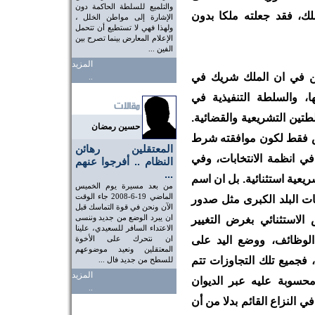
والتلميع للسلطة الحاكمة دون
لك، فقد جعلته ملكا بدون
الإشارة إلى مواطن الخلل ،
ولهذا فهي لا تستطيع أن تتحمل
الإعلام المعارض بينما تصرح بين
الفين ...
المزيد
ن في ان الملك شريك في
..
ا، والسلطة التنفيذية في
طتين التشريعية والقضائية.
حسين رمضان
س فقط لكون موافقته شرط
المعتقلين رهائن
في انظمة الانتخابات، وفي
النظام .. أفرجوا عنهم
...
عية استثنائية. بل ان اسم
من بعد مسيرة يوم الخميس
الماضي 19-6-2008 جاء الوقت
ت البلد الكبرى مثل صدور
الآن ونحن في قوة التماسك قبل
ان يبرد الوضع من جديد وننسى
نيس الاستثنائي بغرض التغيير
الاعتداء السافر للسعيدي، علينا
الوظائف، ووضع اليد على
ان نتحرك على الأخوة
المعتقلين ونعيد موضوعهم
 فجميع تلك التجاوزات تتم
للسطح من جديد فال ...
المزيد
حسوبة عليه عبر الديوان
..
 النزاع القائم بدلا من أن