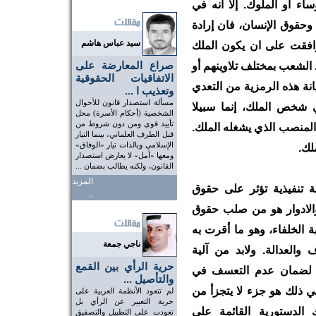
ساء أو الملوك. إلا انه في
 وحقوق الإنسان، فان إرادة
سيد عباس هاشم
افقت على ان يكون الملك
صراع المعارضة على
 الشعب بمختلف تلاوينهم أو
الاتفاقيات الحقوقية
نة هذه الرمزية من التعدي
وتعذيب ا ...
مسألة استصدار قانون للأحوال
ي شخص الملك، إنما سبيلا
الشخصية (أحكام الأسرة) محل
تأييد قوي ومن دون شروط من
 المنصب الذي يشغله الملك.
قبل الطرف العلماني، بينما التيار
الإسلامي وبالذات تيار «الوفاق»
لك.
ومعها «أمل» لا يعارض استصدار
القانون، ولكنه يطالب بضمان ...
المزيد
ة تنفيذية تؤثر على حقوق
..
والادوار هو من صلب حقوق
ة الخلفاء، وهو ما أقرت به
ناجي جمعة
والعدالة. ولابد من آلية
حرية الرأي بين القمع
 لضمان عدم التعسف في
والتأصيل ...
ي ذلك هو جزء لا يتجزأ من
لم تتعود الأنظمة العربية على
حرية التعبير عن الرأي بل
 الدستورية القائمة على
تعودت على التطبيل والتصفيق