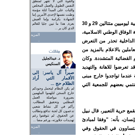
والقوة التي لا تقهر لمنطق
النفس الطويل والعمل المخلص
والثبات على المبدأ لثلة مؤمنة
وطنت نفسها لإحدى الأمرين إما
الشهادة بكرامة وإما العيش
وفي تطور اخر مثير للقلق، اجتمع وزير الداخلية ليوميين متتالين 29 و 30
بعزة, هذا ما تبين جليا للعالم
الذي كان ير ...
 الوفاق الوطني الاسلامية،
المزيد
..
لداخلية تحذر من التعرض
املين بالاعلام بالمزيد من
م القضائية المتشددة. وكان
د. عبدالجليل
السنكيس
 تعرضوا للاهانة والتهديد
صبراً آل ياسر: الى
 عندما تواجدوا خارج مبنى
الأقمار التي أراد
الظلام حج ...
ينتمي بعضهم للجمعية التي
لم يكن النظام ليتحمل وجودكم
خارج السجن لتلهموا الملهمين
بضرورة مواصلة العمل
المطلبي وتحقيق المطالب.
رآكم في كل نشاط شعبي
مع حرية التعبير، قال نبيل
تدعمون كل لجنة تدافع وتطالب
عن الحقوق. لم تتوقفوا رغم
سان، بأنه: "وفقا لمبادئ
تهديدات جلاوزته، ورغم مضا ...
المزيد
متساوون في الحقوق وفي
..