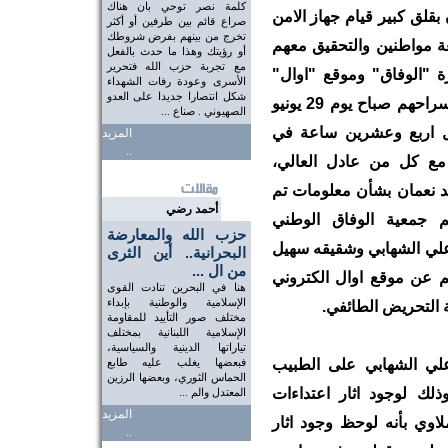
كلمة نصر توحي بان هناك
بقلق كبير قيام جهاز الامن
صراع قائم بين طرفين أو أكثر
تخرج من بينهم بفرض شروطك
ة مواطنين والتحقيق معهم
أو رؤيتك وهذا ما حدث بالفعل
مع تجربة حزب الله فتحرير
 "الوفاق" وموقع "اوال"
الأسرى وعودة رفات الشهداء
شكل انتصارا جديدا على العدو
الالكتروني. وقد صرح المعتقلون بعد اطلاق سراحهم صباح يوم 29 يونيو
الصهيوني . صناع ...
ل اربع وعشرين ساعة في
المزيد
..
 مع كل من عادل العالي،
 نعمان بشأن معلومات تم
أحمد رضي
م جمعية الوفاق الوطني
حزب الله والمعارضة
م علي الشهابي وشقيقه سهيل
البحرانية.. أين الثرى
من ال ...
 عن موقع اوال الكتروني
هنا في البحرين تنادت القوى
الإسلامية والوطنية بإبداء
عة التحريض الطائفي.
مختلف صور التأييد للمقاومة
الإسلامية اللبنانية بمختلف
تياراتها الدينية والسياسية،
ي الشهابي على الطبيب
فبعضها يغلب عليه طابع
الحماس الثوري، وبعضها الرزين
ك لوجود اثار اعتداءات
المعتدل والم ...
المزيد
اوي بأنه لوحظ وجود اثار
..