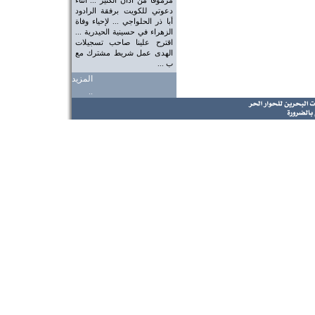
مرموقاً من آذان الكثير ... أثناء
دعوتي للكويت برفقة الرادود
أبا ذر الحلواجي ... لإحياء وفاة
الزهراء في حسينية الحيدرية ...
اقترح علينا صاحب تسجيلات
الهدى عمل شريط مشترك مع
ب ...
المزيد
..