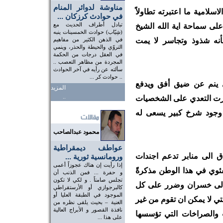
مناوشة لدوائر المنام
سلامية ما اعتبرته تطاولاً
في حوادث كرزكان ...
تبادل أطراف الحديث مع
على سماحة اية الله الشيخ
(شِيّاب) حوادث الخمسينات ينبه
نه شذوذ وتجاسر لا يمت
في الذهن الكثير من مفاهيم
التروّي والحيطة والحذر، وينمي
في العقل درجات من الحكمة
المجردة من مظاهر التعصب ..
سألته عن رأيه في آخر الحوادث
.. حوادث كر ...
ي ينم عن ضيق أفق ويدفع
المزيد
..
برت التعدي على الشخصيات
 وجود شرخ كبير يسعى له
محمود عبدالصاحب
عواطف ديمقراطية
ق الى منابر تدعم اجندات
ورومانسية ثورية ...
إذا رأيت إن هناك عجوزاً أعمى
ئوي في هذا الوطن مذكرةً
و حفرة ... فمن الذنب أن
تجلس صامتاً . و لكي لا تكون
 الى خسران وضرر على كل
كالبرجوازي أو الأرستقراطي
الموجود في الطبقة العليا أو
ي لا يمكن ان تقوم من غير
الغنية – بحيث يلقى نظره من
نافذة القصور و الأبراج العالية
ت والصراخات التي تؤسسها
على هذا ...