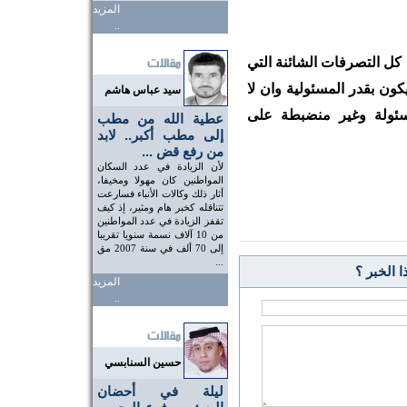
المزيد
..
كل التصرفات الشائنة التي
ن بقدر المسئولية وان لا
سيد عباس هاشم
ئولة وغير منضبطة على
عطية الله من مطب
إلى مطب أكبر.. لابد
من رفع قض ...
لأن الزيادة في عدد السكان
المواطنين كان مهولا ومخيفا،
أثار ذلك وكالات الأنباء فسارعت
تتناقله كخبر هام ومثير، إذ كيف
تقفز الزيادة في عدد المواطنين
من 10 آلاف نسمة سنويا تقريبا
إلى 70 ألف في سنة 2007 مق
...
 الخبر ؟
المزيد
..
حسين السنابسي
ليلة في أحضان