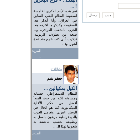
البعث.. - فرع البحرين
! ...
تمر هذه الأيام الذكرى الخامسة
لسقوط النظام البعثي السابق
في العراق.. وأنا أتذكر هذا
السقوط، وأتذكر ما اقترفه هذا
الحزب بالشعب العراقي، وما
صنعه من بطولات كارتونية،
تذكرت أنني كنت عازم منذ عدة
أشهر، وف ...
المزيد
..
جعفر يتيم
الكيل بمكيالين ...
للنظام الديمقراطي حسناته
ومساوئه لكنه من حيث المبدأ
أفضل من حكم الأقلية
الديكتاتورية كما هو الحال في
الوطن العربي. وتعامل الغرب
بالديمقراطية مرهون بالعمل به
وتطبيقه بحسب ماتعتقد به
شعوبها لهذا ال ...
المزيد
..