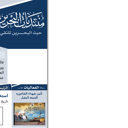
منتديات الب
قال
ووص
الع
عشر
تأبين شهداء الشاخورة
استخ
الجمعة المقبل
تاريخ: