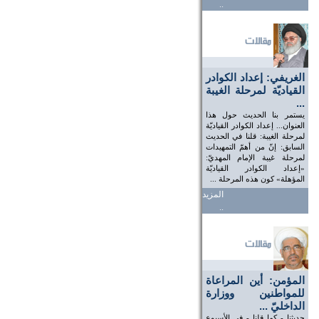
..
الغريفي: إعداد الكوادر
القياديّة لمرحلة الغيبة
...
يستمر بنا الحديث حول هذا
العنوان... إعداد الكوادر القياديّة
لمرحلة الغيبة: قلنا في الحديث
السابق: إنّ من أهمّ التمهيدات
لمرحلة غيبة الإمام المهديّ:
«إعداد الكوادر القياديّة
المؤهلة» كون هذه المرحلة ...
المزيد
..
المؤمن: أين المراعاة
للمواطنين ووزارة
الداخليّ ...
حديثنا - كما قلنا - في الأسبوع