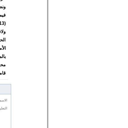
فيم
ولا
الح
الأ
بال
محذ
قام
الاسم
التعل