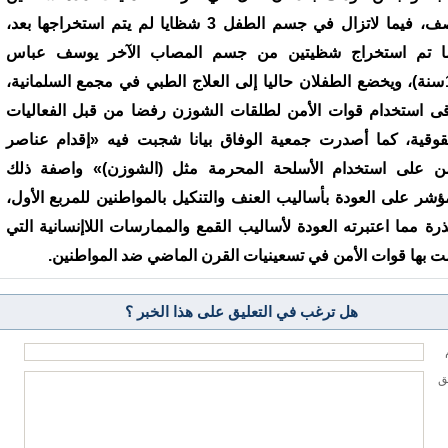
ونصف، فيما لاتزال في جسم الطفل 3 شظايا لم يتم استخراجها بعد،
ا تم استخراج شظيتين من جسم المصاب الآخر يوسف عباس
(13سنة)، ويخضع الطفلان حاليا إلى العلاج الطبي في مجمع السلمانية،
قى استخدام قوات الأمن لطلقات الشوزن رفضا من قبل الفعاليات
قوقية، كما أصدرت جمعية الوفاق بيانا شجبت فيه «إقدام عناصر
من على استخدام الأسلحة المحرمة مثل (الشوزن)» واصفة ذلك
مؤشر على العودة بأساليب العنف والتنكيل بالمواطنين للمربع الأول،
رة مما اعتبرته العودة لأساليب القمع والممارسات اللاإنسانية التي
ت بها قوات الأمن في تسعينيات القرن الماضي ضد المواطنين.
هل ترغب في التعليق على هذا الخبر ؟
يق