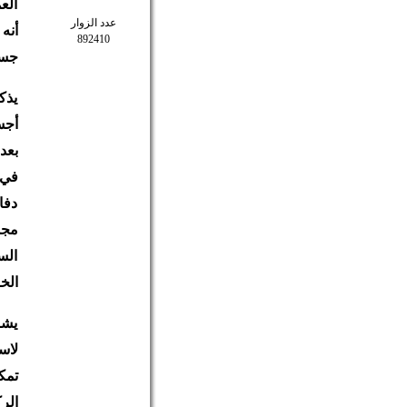
الع
عدد الزوار
892410
جسم
يذك
بعد
في 
دفا
الس
الخ
يشا
الر