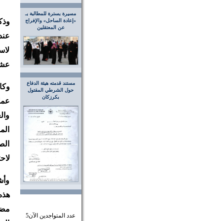
مسيرة بسترة للمطالبة بـ
وذك
«إعادة الساحل» والإفراج
عن المعتقلين
عند
لاس
عشر
مستند قدمته هيئة الدفاع
وكا
حول الشرطي المقتول
بكرزكان
عمل
وال
الم
الص
لاح
وأش
هذه
مضا
عدد المتواجدين الآن
5