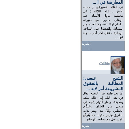
المعارضة في ا ...
في لقائه الاسبوعي ( مساء
الاثنين ـ ليلة الثلاثاء ) في
مجلسه تناول الأستاذ عبد
الوهاب حسين مع ضيوفه
الكرام لهذا الاسبوع العديد من
المسائل والقضايا على الساحة
الوطنية ، ننقل لكم أهم ما جاء
فيها . ...
المزيد
..
الشيخ عيسى:
المطالبة بالحقوق
المشروعة أمر لابد ...
أما بعد فلقد صار الوضع العامّ
في هذا البلد إلى حالة سيّئة
ومخيفة، وصار التوتّر يتّجه إلى
منحى من الغليان والتأزُّم
الخطير، وكلّ هذا وهو بداية
الطريق وليس منتهاه. فما يُتوقّع
للمستقبل مع تصاعد الأوضاع ...
المزيد