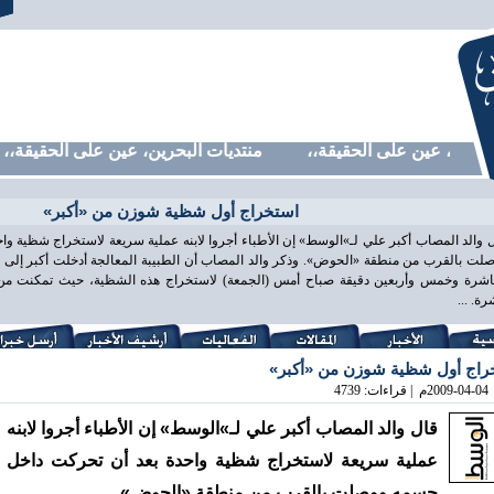
حرين، عين على الحقيقة،، منتديات البحرين، عين على الحقيقة،، م
استخراج أول شظية شوزن من «أكبر»
 والد المصاب أكبر علي لـ»الوسط» إن الأطباء أجروا لابنه عملية سريعة لاستخراج شظية و
لت بالقرب من منطقة «الحوض». وذكر والد المصاب أن الطبيبة المعالجة أدخلت أكبر إلى غ
اشرة وخمس وأربعين دقيقة صباح أمس (الجمعة) لاستخراج هذه الشظية، حيث تمكنت من ذ
ة. ...
راج أول شظية شوزن من «أكبر»
2009-04-04
م | قراءات: 4739
قال والد المصاب أكبر علي لـ»الوسط» إن الأطباء أجروا لابنه
عملية سريعة لاستخراج شظية واحدة بعد أن تحركت داخل
جسمه ووصلت بالقرب من منطقة «الحوض».