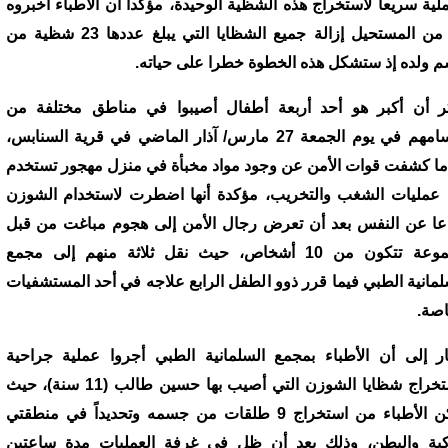
ملية سريعا لاستخراج هذه الشظية الوحيدة، مؤكدا أن الأطباء أخبروه
أنه من المستحيل إزالة جميع الشظايا التي يبلغ عددها 23 شظية من
 ولده إذ ستشكل هذه الخطوة خطرا على حياته.
ر أن أكبر هو أحد أربعة أطفال أصيبوا في مناطق مختلفة من
أجسامهم في يوم الجمعة 27 مارس/ آذار الماضي في قرية السنابس،
ما كشفت قوات الأمن عن وجود مواد مخبأة في منزل مهجور تستخدم
عمليات الشغب والتخريب، مؤكدة أنها اضطرت لاستخدام الشوزن
عا عن النفس بعد أن تعرض رجال الأمن إلى هجوم مباغت من قبل
مجموعة تتكون من 10 أشخاص، حيث نقل ثلاثة منهم إلى مجمع
لمانية الطبي فيما قرر ذوو الطفل الرابع علاجه في أحد المستشفيات
اصة.
ر إلى أن الأطباء بمجمع السلمانية الطبي أجروا عملية جراحية
لاستخراج شظايا الشوزن التي أصيب بها حسين طالب (11 سنة)، حيث
تمكن الأطباء من استخراج 9 طلقات من جسمه وتحديداً في منطقتي
كبة والبطن، وذلك بعد أن ظل في غرفة العمليات مدة ساعتين