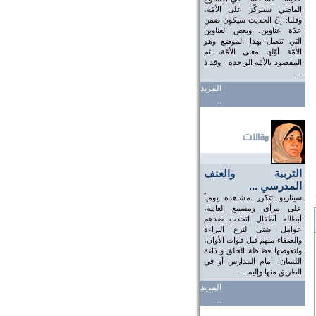
الماضي سيتركّز على الأمّة،
وقلنا: إنّ الحديث سيكون ضمن
عدّة عناوين، وبعض العناوين
التي تتصل بهذا الموضع وهو
الأمّة أوّلها معنى الأمّة، ثم
المقصود بالأمّة الواحدة - وقد ذ
...
المزيد
..
التربية والعنف
المدرسي ...
سيناريو تتكرر مشاهده يومياً
على مرأى ومسمع العامة،
أبطاله أطفال اتحدت ضدهم
عوامل شتى لنزع البراءة
والصفاء منهم قبل فوات الأوان،
ولتعوضها فظاظة الخلق وبذاءة
اللسان. أمام المدارس أو في
الطريق منها وإليه ...
المزيد
..