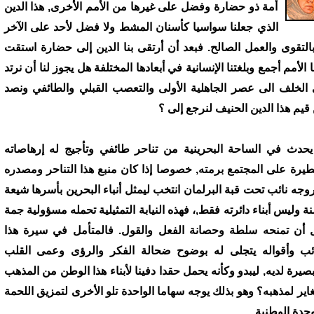
أمة ذو حضارة وفضل على غيرها من الأمم الأخرى, هذا الدين
الذي جعلنا سواسيا كأسنان المشط ولا فضل لأحد على الآخر
 بالتقوى والعمل الصالح. فبعد أن أرتقى بنا الدين إلى حضارة استقت
 الأمم أجمع وبلغتنا الإنسانية في أبعادها المختلفة هل يجوز لنا أن نرتد
 الخلف الى عصر الجاهلية الأولى والتعصب القبلي والطائفي ونصد
قيم هذا الدين الحنيف لنرجع إلى ؟
يحدث في الساحة البحرينية من تناحر طائفي وتأجيج له إرهاصاته
طيرة على المجتمع برمته, خصوصا إذا كان منبع هذا التناحر ومصدره
وجه نائب تحت قبة البرلمان انتخب ليمثل أنباء البحرين بأسرها شيعة
ة وليس أبناء دائرته فقط,، فهذه النيابة التمثيلية تحمله مسؤولية جمة
 أن تمنحه سلطة وحصانة الفعل والقول. فالمتأمل في سيرة هذا
ائب وأقواله يتجلى له بوضوح ضحالة الفكر والرؤى وعمى القلب
بصيرة لديه, ليبدو وكأنه يحمل حقدا دفينا لأبناء هذا الوطن من المذهب
غاير لمذهبه؟ وهو بذلك يوجه سهاما الواحدة تلو الأخرى لتمزيق اللحمة
وحدة الوطنية.