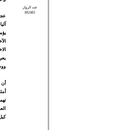
عدد الزوار
892483
آلي
يؤم
الآ
الا
يعي
ووص
أن 
أمث
تهم
الع
كيل 