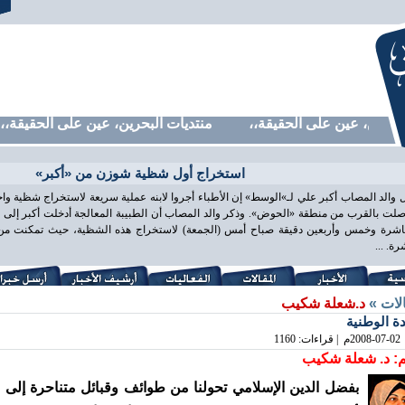
حرين، عين على الحقيقة،، منتديات البحرين، عين على الحقيقة،، م
استخراج أول شظية شوزن من «أكبر»
 والد المصاب أكبر علي لـ»الوسط» إن الأطباء أجروا لابنه عملية سريعة لاستخراج شظية و
لت بالقرب من منطقة «الحوض». وذكر والد المصاب أن الطبيبة المعالجة أدخلت أكبر إلى غ
اشرة وخمس وأربعين دقيقة صباح أمس (الجمعة) لاستخراج هذه الشظية، حيث تمكنت من ذ
ة. ...
الات »
د.شعلة شكيب
ة الوطنية
2008-07-02
م | قراءات: 1160
: د. شعلة شكيب
بفضل الدين الإسلامي تحولنا من طوائف وقبائل متناحرة إلى