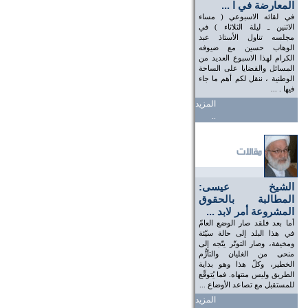
المعارضة في ا ...
في لقائه الاسبوعي ( مساء
الاثنين ـ ليلة الثلاثاء ) في
مجلسه تناول الأستاذ عبد
الوهاب حسين مع ضيوفه
الكرام لهذا الاسبوع العديد من
المسائل والقضايا على الساحة
الوطنية ، ننقل لكم أهم ما جاء
فيها . ...
المزيد
..
الشيخ عيسى:
المطالبة بالحقوق
المشروعة أمر لابد ...
أما بعد فلقد صار الوضع العامّ
في هذا البلد إلى حالة سيّئة
ومخيفة، وصار التوتّر يتّجه إلى
منحى من الغليان والتأزُّم
الخطير، وكلّ هذا وهو بداية
الطريق وليس منتهاه. فما يُتوقّع
للمستقبل مع تصاعد الأوضاع ...
المزيد