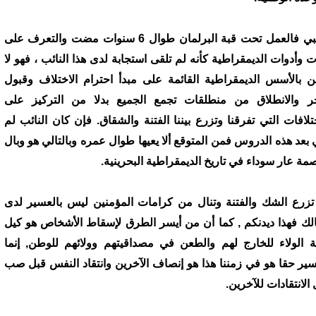
عجبي فالعمل تحت قبة البرلمان طوال 6 سنوات مضت والتعرف على
ات وأدوات الديمقراطية كأنه لم تلقى استجابة لدى هذا النائب ، فهو لا
ن بالأسس الديمقراطية القائمة على مبدأ احترام الاختلاف وقبول
خر والانطلاق من منطلقات تجمع الجميع بدلا من التركيز على
ختلافات التي تفرقنا وتزرع بيننا الفتنة والشقاق. فإن كان النائب لم
 بعد هذه الدروس فمن المتوقع ألا يعيها طوال عمره وبالتالي هو وبال
مة عار سوداء في تاريخ الديمقراطية البحرينية.
تزرع الشك والفتنة وتنال من كرامات المؤمنين ليس بالعسير لدى
الك فهذا ديدنكم , كما أن من أيسر الطرق لإسقاط الأشخاص هو كيل
ة الولاء للخارج لهم والطعن في مصداقيتهم وولائهم للوطن, إنما
سير حقا هو في زمننا هذا هو إنصاف الآخرين وانتقاد النفس قبل صب
الانتقادات للآخرين.