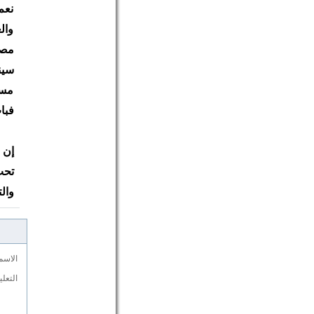
نعم
وال
مصل
سين
مسي
فبا
إن 
تحت
وال
الاسم
التعل