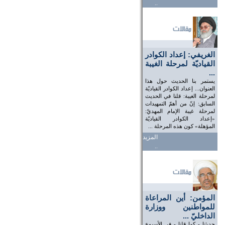
..
الغريفي: إعداد الكوادر
القياديّة لمرحلة الغيبة
...
يستمر بنا الحديث حول هذا
العنوان... إعداد الكوادر القياديّة
لمرحلة الغيبة: قلنا في الحديث
السابق: إنّ من أهمّ التمهيدات
لمرحلة غيبة الإمام المهديّ:
«إعداد الكوادر القياديّة
المؤهلة» كون هذه المرحلة ...
المزيد
..
المؤمن: أين المراعاة
للمواطنين ووزارة
الداخليّ ...
حديثنا - كما قلنا - في الأسبوع