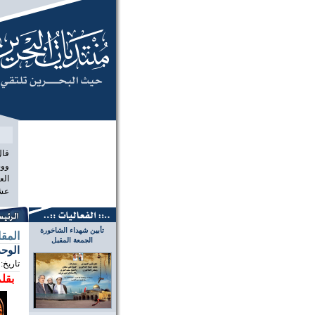
منتديات الب
قال
ووص
الع
عشر
تأبين شهداء الشاخورة
المق
الجمعة المقبل
الوحد
تاريخ:
بقلم