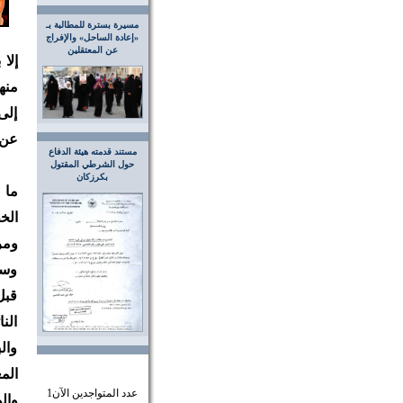
مسيرة بسترة للمطالبة بـ
«إعادة الساحل» والإفراج
عن المعتقلين
إلا
منها
إلى
عن 
مستند قدمته هيئة الدفاع
حول الشرطي المقتول
بكرزكان
ما 
الخ
ومر
وسن
قبل
الن
وال
الم
عدد المتواجدين الآن
1
وال