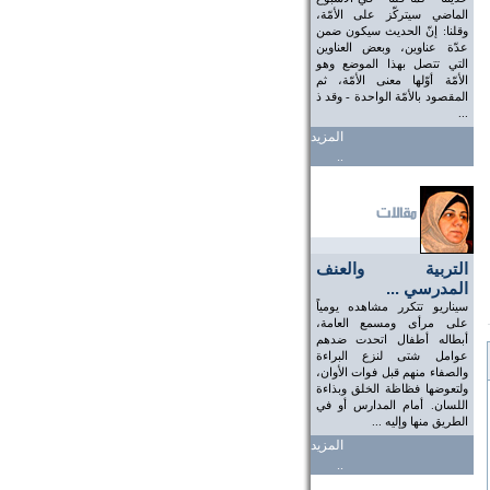
الماضي سيتركّز على الأمّة،
وقلنا: إنّ الحديث سيكون ضمن
عدّة عناوين، وبعض العناوين
التي تتصل بهذا الموضع وهو
الأمّة أوّلها معنى الأمّة، ثم
المقصود بالأمّة الواحدة - وقد ذ
...
المزيد
..
التربية والعنف
المدرسي ...
سيناريو تتكرر مشاهده يومياً
على مرأى ومسمع العامة،
أبطاله أطفال اتحدت ضدهم
عوامل شتى لنزع البراءة
والصفاء منهم قبل فوات الأوان،
ولتعوضها فظاظة الخلق وبذاءة
اللسان. أمام المدارس أو في
الطريق منها وإليه ...
المزيد
..