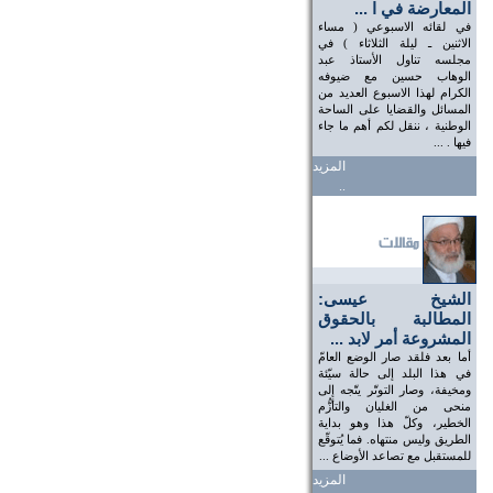
المعارضة في ا ...
في لقائه الاسبوعي ( مساء
الاثنين ـ ليلة الثلاثاء ) في
مجلسه تناول الأستاذ عبد
الوهاب حسين مع ضيوفه
الكرام لهذا الاسبوع العديد من
المسائل والقضايا على الساحة
الوطنية ، ننقل لكم أهم ما جاء
فيها . ...
المزيد
..
الشيخ عيسى:
المطالبة بالحقوق
المشروعة أمر لابد ...
أما بعد فلقد صار الوضع العامّ
في هذا البلد إلى حالة سيّئة
ومخيفة، وصار التوتّر يتّجه إلى
منحى من الغليان والتأزُّم
الخطير، وكلّ هذا وهو بداية
الطريق وليس منتهاه. فما يُتوقّع
للمستقبل مع تصاعد الأوضاع ...
المزيد