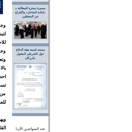
مسيرة بسترة للمطالبة بـ
«إعادة الساحل» والإفراج
عن المعتقلين
وجم
لتب
للا
مستند قدمته هيئة الدفاع
وجا
حول الشرطي المقتول
بكرزكان
وتع
بال
احد
تسي
من 
للع
ويه
الق
عدد المتواجدين الآن
1