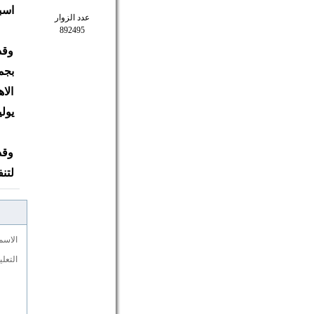
اسبا
عدد الزوار
892495
وقد
الا
يول
وقد
لتنف
الاسم
التعل