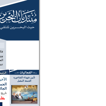
منتديات الب
قال
ووص
الع
عشر
تأبين شهداء الشاخورة
الأخب
الجمعة المقبل
الجمع
الجائ
تاريخ:
بقلم