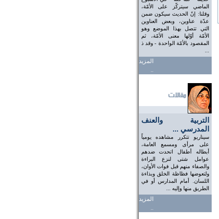
الماضي سيتركّز على الأمّة،
وقلنا: إنّ الحديث سيكون ضمن
عدّة عناوين، وبعض العناوين
التي تتصل بهذا الموضع وهو
الأمّة أوّلها معنى الأمّة، ثم
المقصود بالأمّة الواحدة - وقد ذ
...
المزيد
..
التربية والعنف
المدرسي ...
سيناريو تتكرر مشاهده يومياً
على مرأى ومسمع العامة،
أبطاله أطفال اتحدت ضدهم
عوامل شتى لنزع البراءة
والصفاء منهم قبل فوات الأوان،
ولتعوضها فظاظة الخلق وبذاءة
اللسان. أمام المدارس أو في
الطريق منها وإليه ...
المزيد
..