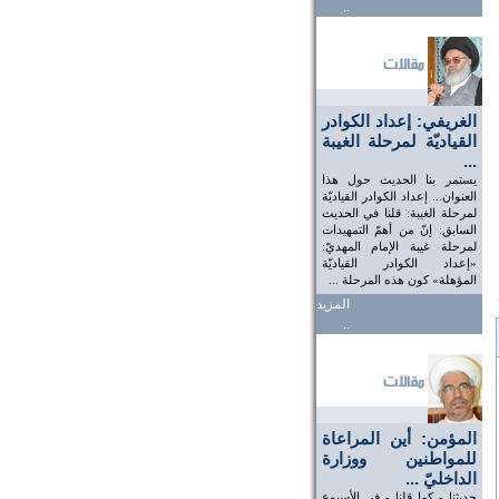
..
الغريفي: إعداد الكوادر
القياديّة لمرحلة الغيبة
...
يستمر بنا الحديث حول هذا
العنوان... إعداد الكوادر القياديّة
لمرحلة الغيبة: قلنا في الحديث
السابق: إنّ من أهمّ التمهيدات
لمرحلة غيبة الإمام المهديّ:
«إعداد الكوادر القياديّة
المؤهلة» كون هذه المرحلة ...
المزيد
..
المؤمن: أين المراعاة
للمواطنين ووزارة
الداخليّ ...
حديثنا - كما قلنا - في الأسبوع