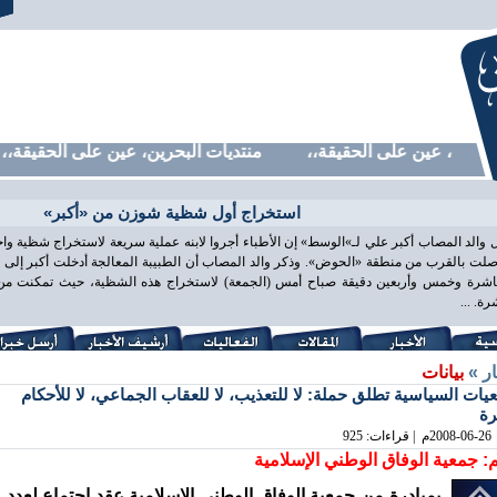
حرين، عين على الحقيقة،، منتديات البحرين، عين على الحقيقة،، م
استخراج أول شظية شوزن من «أكبر»
 والد المصاب أكبر علي لـ»الوسط» إن الأطباء أجروا لابنه عملية سريعة لاستخراج شظية و
لت بالقرب من منطقة «الحوض». وذكر والد المصاب أن الطبيبة المعالجة أدخلت أكبر إلى غ
اشرة وخمس وأربعين دقيقة صباح أمس (الجمعة) لاستخراج هذه الشظية، حيث تمكنت من ذ
ة. ...
ار »
بيانات
يات السياسية تطلق حملة: لا للتعذيب، لا للعقاب الجماعي، لا للأحكام
رة
2008-06-26
م | قراءات: 925
: جمعية الوفاق الوطني الإسلامية
بمبادرة من جمعية الوفاق الوطني الاسلامية عقد اجتماع لعدد