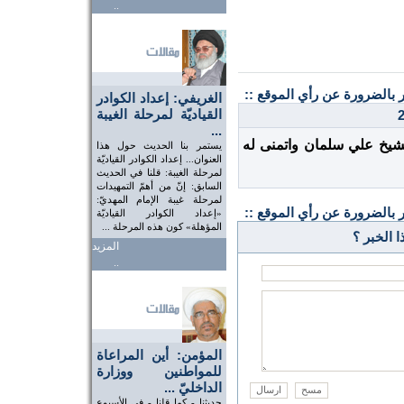
..
ر بالضرورة عن رأي الموقع ::
الغريفي: إعداد الكوادر
القياديّة لمرحلة الغيبة
...
شيخ علي سلمان واتمنى له
يستمر بنا الحديث حول هذا
العنوان... إعداد الكوادر القياديّة
لمرحلة الغيبة: قلنا في الحديث
السابق: إنّ من أهمّ التمهيدات
لمرحلة غيبة الإمام المهديّ:
ر بالضرورة عن رأي الموقع ::
«إعداد الكوادر القياديّة
المؤهلة» كون هذه المرحلة ...
 الخبر ؟
المزيد
..
المؤمن: أين المراعاة
للمواطنين ووزارة
الداخليّ ...
حديثنا - كما قلنا - في الأسبوع