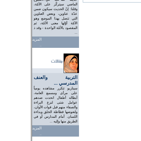
الماضي سيتركّز على الأمّة،
وقلنا: إنّ الحديث سيكون ضمن
عدّة عناوين، وبعض العناوين
التي تتصل بهذا الموضع وهو
الأمّة أوّلها معنى الأمّة، ثم
المقصود بالأمّة الواحدة - وقد ذ
...
المزيد
..
التربية والعنف
المدرسي ...
سيناريو تتكرر مشاهده يومياً
على مرأى ومسمع العامة،
أبطاله أطفال اتحدت ضدهم
عوامل شتى لنزع البراءة
والصفاء منهم قبل فوات الأوان،
ولتعوضها فظاظة الخلق وبذاءة
اللسان. أمام المدارس أو في
الطريق منها وإليه ...
المزيد
..