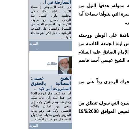
المعارضة في ا ...
ة ممولة، هدفها النيل من
في لقائه الاسبوعي ( مساء
الاثنين ـ ليلة الثلاثاء ) في
بيرة التي يتبوأها سماحة آية
مجلسه تناول الأستاذ عبد
الوهاب حسين مع ضيوفه
ى.
الكرام لهذا الاسبوع العديد من
المسائل والقضايا على الساحة
الوطنية ، ننقل لكم أهم ما جاء
لحاقدة على الوطن ووحدته
فيها . ...
س ليلة الجمعة القادمة من
المزيد
..
لإمام الصادق عليه السلام
له الشيخ عيسى أحمد قاسم
الشيخ عيسى:
تحرك الرمزي رداً على من
المطالبة بالحقوق
المشروعة أمر لابد ...
أما بعد فلقد صار الوضع العامّ
في هذا البلد إلى حالة سيّئة
ومخيفة، وصار التوتّر يتّجه إلى
مسيرة التي سوف تنطلق من
منحى من الغليان والتأزُّم
دوار سار متجهة لجامع الدراز عصر يوم الخميس الموافق 19/6/2008
الخطير، وكلّ هذا وهو بداية
الطريق وليس منتهاه. فما يُتوقّع
للمستقبل مع تصاعد الأوضاع ...
المزيد