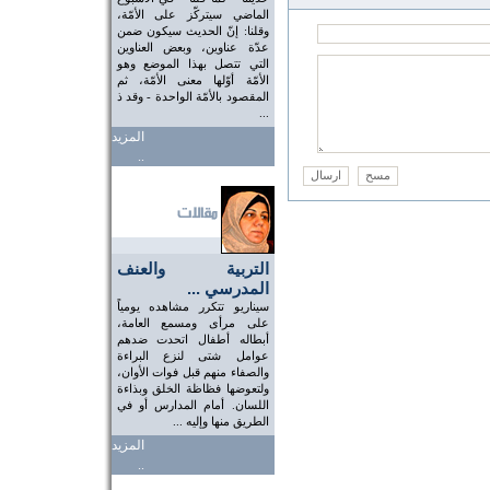
الماضي سيتركّز على الأمّة،
وقلنا: إنّ الحديث سيكون ضمن
عدّة عناوين، وبعض العناوين
التي تتصل بهذا الموضع وهو
الأمّة أوّلها معنى الأمّة، ثم
المقصود بالأمّة الواحدة - وقد ذ
...
المزيد
..
التربية والعنف
المدرسي ...
سيناريو تتكرر مشاهده يومياً
على مرأى ومسمع العامة،
أبطاله أطفال اتحدت ضدهم
عوامل شتى لنزع البراءة
والصفاء منهم قبل فوات الأوان،
ولتعوضها فظاظة الخلق وبذاءة
اللسان. أمام المدارس أو في
الطريق منها وإليه ...
المزيد
..