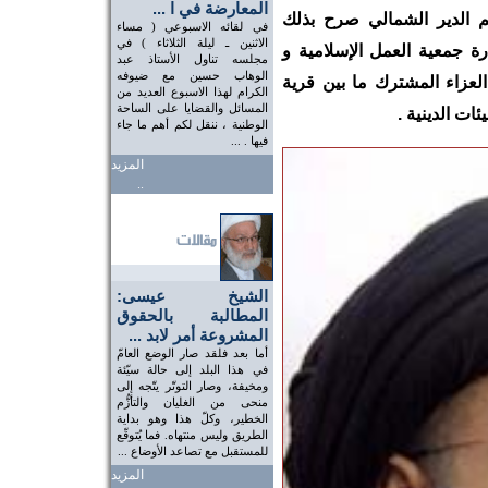
المعارضة في ا ...
تم الدير الشمالي صرح بذلك
في لقائه الاسبوعي ( مساء
الاثنين ـ ليلة الثلاثاء ) في
جمعية العمل الإسلامية و
مجلسه تناول الأستاذ عبد
الوهاب حسين مع ضيوفه
لعزاء المشترك ما بين قرية
الكرام لهذا الاسبوع العديد من
المسائل والقضايا على الساحة
ات الدينية .
الوطنية ، ننقل لكم أهم ما جاء
فيها . ...
المزيد
..
الشيخ عيسى:
المطالبة بالحقوق
المشروعة أمر لابد ...
أما بعد فلقد صار الوضع العامّ
في هذا البلد إلى حالة سيّئة
ومخيفة، وصار التوتّر يتّجه إلى
منحى من الغليان والتأزُّم
الخطير، وكلّ هذا وهو بداية
الطريق وليس منتهاه. فما يُتوقّع
للمستقبل مع تصاعد الأوضاع ...
المزيد