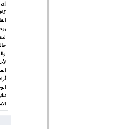
إن 
كاف
الق
بوط
لين
حال
وال
لأج
الص
أرا
الو
ثنا
الا