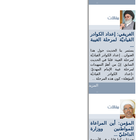
..
الغريفي: إعداد الكوادر
القياديّة لمرحلة الغيبة
...
يستمر بنا الحديث حول هذا
العنوان... إعداد الكوادر القياديّة
لمرحلة الغيبة: قلنا في الحديث
السابق: إنّ من أهمّ التمهيدات
لمرحلة غيبة الإمام المهديّ:
«إعداد الكوادر القياديّة
المؤهلة» كون هذه المرحلة ...
المزيد
..
المؤمن: أين المراعاة
للمواطنين ووزارة
الداخليّ ...
حديثنا - كما قلنا - في الأسبوع