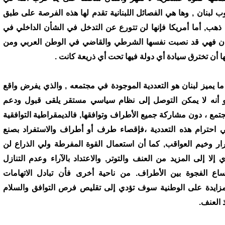
ب لبنان , وها هي الفصائل اللبنانية تقدم لها هذه الفرصة على طبق
ذهب, أما أمريكا فإنها لن تتورع عن التدخل في الشأن الداخلي في
ان فهي قد نصبت نفسها الشرطي والقاضي في الوطن العربي ومن
ا أن تخترق سيادة أي دولة فيها تحت أي ذريعة كانت .
ما يميز لبنان هو التعددية الموجودة في مجتمعه , والذي يفرض واقع
 أنه لا يمكن التوصل إلى نظام سياسي مستقر يلقى قبول ودعم
جتمع ، دون مشاركة جميع الأطراف وتوافقها, فالديمقراطية التوافقية
ي احترام هذه التعددية ،فإقصاء طرف أو أطراف والاستفراد بصنع
رار وخيم العواقب, كما أن استعمال القوة المفرطة ولي الذراع لن
ي إلا إلى المزيد من العنف والتوتر, والاعتداد بالآراء وعدم التنازل
ساع الفجوة بين الأطراف. من ناحية أخرى فأن تبادل الاتهامات
مزايدة على الوطنية سوف تؤدي إلى تقليص فرص التوافق والسلام
ذ العنف.