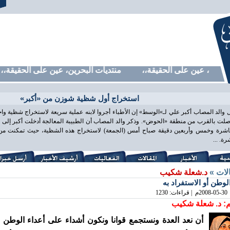
حرين، عين على الحقيقة،، منتديات البحرين، عين على الحقيقة،، م
استخراج أول شظية شوزن من «أكبر»
 والد المصاب أكبر علي لـ»الوسط» إن الأطباء أجروا لابنه عملية سريعة لاستخراج شظية و
لت بالقرب من منطقة «الحوض». وذكر والد المصاب أن الطبيبة المعالجة أدخلت أكبر إلى غ
اشرة وخمس وأربعين دقيقة صباح أمس (الجمعة) لاستخراج هذه الشظية، حيث تمكنت من ذ
ة. ...
الات »
د.شعلة شكيب
لوطن أو الاستفراد به
2008-05-30
م | قراءات: 1230
: د. شعلة شكيب
أن نعد العدة ونستجمع قوانا ونكون أشداء على أعداء الوطن