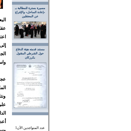
مسيرة بسترة للمطالبة بـ
«إعادة الساحل» والإفراج
عن المعتقلين
الب
عقل
اعت
إلى
مستند قدمته هيئة الدفاع
الج
حول الشرطي المقتول
بكرزكان
واس
عجي
الم
ونت
على
الد
أعد
عدد المتواجدين الآن
1
وسم