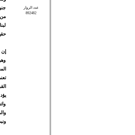
جنو
عدد الزوار
892482
من 
لبن
حقه
إن 
وهو
الم
تعن
الق
يؤد
وات
وال
ونب