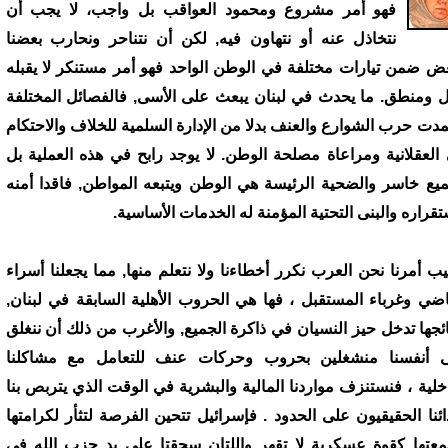
فهو أمر مشروع ومحمود العواقب بل واجب، لا يجب أن
نتخاذل عنه أو نتهاون فيه, لكن أن نتناحر ونحارب بعضنا
عض ضمن تيارات مختلفة في الوطن الواحد فهو أمر مستنكر لا يقبله
 ومنطق. ما يحدث في لبنان يبعث على الأسى, فالفصائل المختلفة
مدت حرب الشوارع والعنف بدلا من الإدارة السلمية للخلاف والاحتكام
 العقلانية ومراعاة مصلحة الوطن. لا يوجد رابح في هذه العملية بل
ميع خاسر والضحية الرئيسة هي الوطن ويتبعه المواطن, فاقدا أمنه
تقراره والبنى التحتية المؤمنة له الخدمات الأساسية.
ب أمرنا نحن العرب نكرر أخطاءنا ولا نتعلم منها, مما يجعلنا أسراء
اضي وغرباء المستقبل ، فها هي الحروب الأهلية السابقة في لبنان,
ائجها تدخل حيز النسيان في ذاكرة الجميع, والأغرب من ذلك أن ننغلق
 أنفسنا منشغلين بحروب وحركات عنف للتعامل مع مشاكلنا
اخلية ، فنستنزف مواردنا المالية والبشرية في الوقت الذي يتربص بنا
ائنا الحقيقيون على الحدود . فإسرائيل تتحين الفرصة لتثأر لكرامتها
عتها كقوة عسكرية لا تقهر واللتان سحقتا على يد حزب الله في