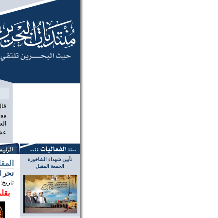
منتديات الب
قال
ووص
الع
عشر
تأبين شهداء الشاخورة
المق
الجمعة المقبل
نحر ا
تاريخ:
بقلم