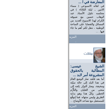
المعارضة في ا ...
في لقائه الاسبوعي ( مساء
الاثنين ـ ليلة الثلاثاء ) في
مجلسه تناول الأستاذ عبد
الوهاب حسين مع ضيوفه
الكرام لهذا الاسبوع العديد من
المسائل والقضايا على الساحة
الوطنية ، ننقل لكم أهم ما جاء
فيها . ...
المزيد
..
الشيخ عيسى:
المطالبة بالحقوق
المشروعة أمر لابد ...
أما بعد فلقد صار الوضع العامّ
في هذا البلد إلى حالة سيّئة
ومخيفة، وصار التوتّر يتّجه إلى
منحى من الغليان والتأزُّم
الخطير، وكلّ هذا وهو بداية
الطريق وليس منتهاه. فما يُتوقّع
للمستقبل مع تصاعد الأوضاع ...
المزيد