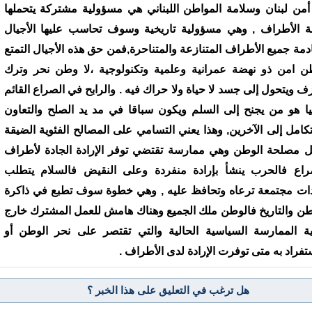
أمن لبنان وسلامة المواطن اللبناني هي مسؤولية مشتركة يتحملها
ة الأطراف , وهي مسؤولية تاريخية وسوف تحاسب عليها الأجيال
ادمة جميع الأطراف المتنازعة والمتناحرة,فمن حق هذه الأجيال التمتع
ن امن ذو نهضة عمرانية وعلمية وتكنولوجية ،لا وطن نحر وترك
زف ويتحول إلى جسد لا حياة ولا حراك فيه . والرابح في الصراع القائم
يا هو من يجنح إلى السلم ويكون سباقا في مد يد الصلح والتعاون
تكامل إلى الآخرين, وهذا يعني التسامي على المصالح الفئوية الضيقة
ل مصلحة الوطن وهي ممارسة تقتضي توفر الإرادة الجادة لأطراف
راع فالحرب ينشأ بإرادة منفردة وعلى النقيض فالسلام يتطلب
دات مجتمعة ترعاه وتحافظ عليه , وهي خطوة سوف تطبع في ذاكرة
طن والتاريخ فالوطن ملك الجميع وهناك هامش للعمل المشترك خارج
ئية الممارسة السياسية الحالية والتي تقتصر على نحر الوطن أو
ستفراد به متى توفرت الإرادة لدى الأطراف .
هل ترغب في التعليق على هذا الخبر ؟