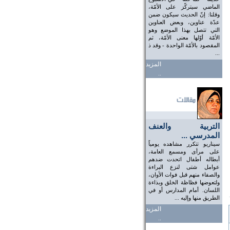
الماضي سيتركّز على الأمّة،
وقلنا: إنّ الحديث سيكون ضمن
عدّة عناوين، وبعض العناوين
التي تتصل بهذا الموضع وهو
الأمّة أوّلها معنى الأمّة، ثم
المقصود بالأمّة الواحدة - وقد ذ
...
المزيد
..
التربية والعنف
المدرسي ...
سيناريو تتكرر مشاهده يومياً
على مرأى ومسمع العامة،
أبطاله أطفال اتحدت ضدهم
عوامل شتى لنزع البراءة
والصفاء منهم قبل فوات الأوان،
ولتعوضها فظاظة الخلق وبذاءة
اللسان. أمام المدارس أو في
الطريق منها وإليه ...
المزيد
..