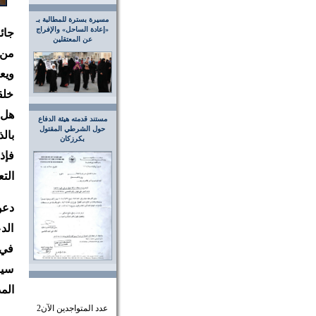
مسيرة بسترة للمطالبة بـ
«إعادة الساحل» والإفراج
جائ
عن المعتقلين
من 
ويع
خلق
هل 
مستند قدمته هيئة الدفاع
حول الشرطي المقتول
بال
بكرزكان
فإذ
الت
دعو
الد
في 
سيا
الم
عدد المتواجدين الآن
2