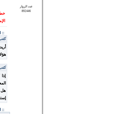
عدد الزوار
892446
الإ
:: 
كتب: ز
أريد
هؤلا
كتب: 
إذا
المع
هل 
إستن
:: 