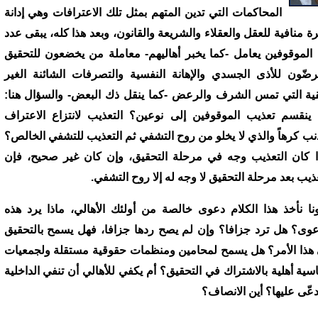
المحاكمات التي تدين المتهم بمثل تلك الاعترافات وهي إدانة
رة منافية للعقل والعقلاء والشريعة والقانون، وبعد هذا كله، يبقى عدد
الموقوفين يعامل -كما يخبر أهاليهم- معاملة من يخضعون للتحقيق
رضّون للأذى الجسدي والإهانة النفسية والتصرفات الشائنة الغير
ية التي تمس الشرف والرعض -كما ينقل ذك البعض- والسؤال هنا:
ينقسم تعذيب الموقوفين إلى نوعين؟ التعذيب لانتزاع الاعتراف
ذنب كرهاً والذي لا يخلو من روح التشفي ثم التعذيب للتشفي الخالص؟
ا كان التعذيب وجه في مرحلة التحقيق، وإن كان غير صحيح، فإن
عذيب بعد مرحلة التحقيق لا وجه له إلا روح التشفي.
نا نأخذ هذا الكلام دعوى خالصة من أولئك الأهالي، ماذا يرد هذه
عوى؟ هل ترد جزافا؟ وإن لم يصح ردها جزافا، فهل يسمح بالتحقيق
هذا الأمر؟ هل يسمح لمحامين ومنظمات حقوقية مستقلة ولجمعيات
سية أهلية بالاشتراك في التحقيق؟ أم يكفي للأهالي أن تنفي الداخلية
دعّى عليها؟ أين الانصاف؟