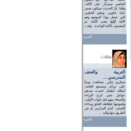
الماضي سيتركّز على الأمّة،
وقلنا: إنّ الحديث سيكون ضمن
عدّة عناوين، وبعض العناوين
التي تتصل بهذا الموضع وهو
الأمّة أوّلها معنى الأمّة، ثم
المقصود بالأمّة الواحدة - وقد ذ
...
المزيد
..
التربية والعنف
المدرسي ...
سيناريو تتكرر مشاهده يومياً
على مرأى ومسمع العامة،
أبطاله أطفال اتحدت ضدهم
عوامل شتى لنزع البراءة
والصفاء منهم قبل فوات الأوان،
ولتعوضها فظاظة الخلق وبذاءة
اللسان. أمام المدارس أو في
الطريق منها وإليه ...
المزيد
..