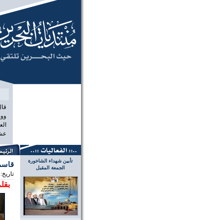
منتديات الب
قال
ووص
الع
عشر
تأبين شهداء الشاخورة
قاسم:
الجمعة المقبل
تاريخ:
بقلم