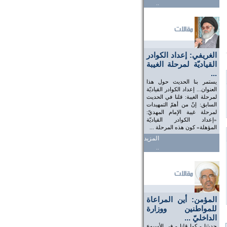
..
الغريفي: إعداد الكوادر
القياديّة لمرحلة الغيبة
...
يستمر بنا الحديث حول هذا
العنوان... إعداد الكوادر القياديّة
لمرحلة الغيبة: قلنا في الحديث
السابق: إنّ من أهمّ التمهيدات
لمرحلة غيبة الإمام المهديّ:
«إعداد الكوادر القياديّة
المؤهلة» كون هذه المرحلة ...
المزيد
..
المؤمن: أين المراعاة
للمواطنين ووزارة
الداخليّ ...
حديثنا - كما قلنا - في الأسبوع