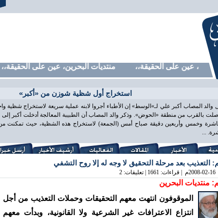
حرين، عين على الحقيقة،، منتديات البحرين، عين على الحقيقة،، م
استخراج أول شظية شوزن من «أكبر»
 والد المصاب أكبر علي لـ»الوسط» إن الأطباء أجروا لابنه عملية سريعة لاستخراج شظية و
لت بالقرب من منطقة «الحوض». وذكر والد المصاب أن الطبيبة المعالجة أدخلت أكبر إلى غ
اشرة وخمس وأربعين دقيقة صباح أمس (الجمعة) لاستخراج هذه الشظية، حيث تمكنت من ذ
ة. ...
 التعذيب بعد مرحلة التحقيق لا وجه له إلا روح التشفي
2008-02-16
م | قراءات: 1661 | تعليقات: 2
: منتديات البحرين
الموقوفون انتهت معهم التحقيقات وحملات التعذيب من أجل
انتزاع الاعترافات غير الشرعية ولا القانونية، وبدأت معهم