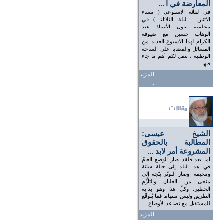
المعارضة في ا ...
في لقائه الاسبوعي ( مساء
الاثنين ـ ليلة الثلاثاء ) في
مجلسه تناول الأستاذ عبد
الوهاب حسين مع ضيوفه
الكرام لهذا الاسبوع العديد من
المسائل والقضايا على الساحة
الوطنية ، ننقل لكم أهم ما جاء
فيها . ...
المزيد
..
الشيخ عيسى:
المطالبة بالحقوق
المشروعة أمر لابد ...
أما بعد فلقد صار الوضع العامّ
في هذا البلد إلى حالة سيّئة
ومخيفة، وصار التوتّر يتّجه إلى
منحى من الغليان والتأزُّم
الخطير، وكلّ هذا وهو بداية
الطريق وليس منتهاه. فما يُتوقّع
للمستقبل مع تصاعد الأوضاع ...
المزيد