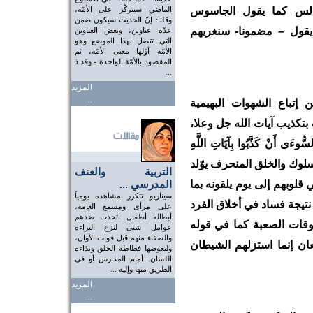
ندلس كما يقول الجاسوس
الماضي سيتركّز على الأمّة،
وقلنا: إنّ الحديث سيكون ضمن
يقول – مضمونا- سنغريهم
عدّة عناوين، وبعض العناوين
التي تتصل بهذا الموضع وهو
الأمّة أوّلها معنى الأمّة، ثم
المقصود بالأمّة الواحدة - وقد ذ
...
المزيد
..
 إتباع الشهوات البهيمية
تكذيب آيات الله جل وعلا،
ُوءَى أَنْ كَذَّبُوا بِآيَاتِ اللَّهِ
ُون)(الروم/ 10).كذلك فان السلوك والخلق المنحرف يوّلد
التربية والعنف
 قلوبهم إلى يوم يلقونه بما
المدرسي ...
سيناريو تتكرر مشاهده يومياً
ا نتيجة فساد في أخلاق الفرد
على مرأى ومسمع العامة،
أبطاله أطفال اتحدت ضدهم
لأوقات الصعبة كما في قوله
عوامل شتى لنزع البراءة
والصفاء منهم قبل فوات الأوان،
معان إنما استزلهم الشيطان
ولتعوضها فظاظة الخلق وبذاءة
اللسان. أمام المدارس أو في
الطريق منها وإليه ...
المزيد
..