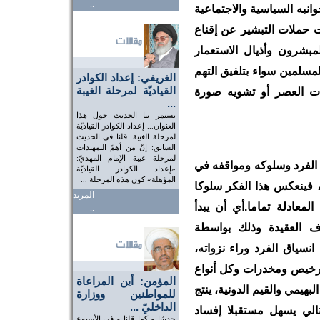
..
نبه السياسية والاجتماعية
ت حملات التبشير عن إقناع
لمبشرون وأذيال الاستعمار
لمسلمين سواء بتلفيق التهم
الغريفي: إعداد الكوادر
القياديّة لمرحلة الغيبة
ت العصر أو تشويه صورة
...
يستمر بنا الحديث حول هذا
العنوان... إعداد الكوادر القياديّة
لمرحلة الغيبة: قلنا في الحديث
السابق: إنّ من أهمّ التمهيدات
لمرحلة غيبة الإمام المهديّ:
م الفرد وسلوكه ومواقفه في
«إعداد الكوادر القياديّة
المؤهلة» كون هذه المرحلة ...
، فينعكس هذا الفكر سلوكا
المزيد
عادلة تماما.أي أن يبدأ
..
اف العقيدة وذلك بواسطة
انسياق الفرد وراء نزواته،
 رخيص ومخدرات وكل أنواع
المؤمن: أين المراعاة
هيمي والقيم الدونية، ينتج
للمواطنين ووزارة
الداخليّ ...
تالي يسهل مستقبلا إفساد
حديثنا - كما قلنا - في الأسبوع