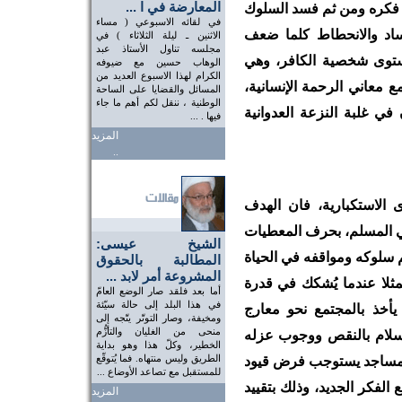
المعارضة في ا ...
 فكره ومن ثم فسد السلوك
في لقائه الاسبوعي ( مساء
فساد والانحطاط كلما ضعف
الاثنين ـ ليلة الثلاثاء ) في
مجلسه تناول الأستاذ عبد
مستوى شخصية الكافر، وهي
الوهاب حسين مع ضيوفه
الكرام لهذا الاسبوع العديد من
 معاني الرحمة الإنسانية،
المسائل والقضايا على الساحة
الوطنية ، ننقل لكم أهم ما جاء
في غلبة النزعة العدوانية
فيها . ...
المزيد
..
ى الاستكبارية، فان الهدف
قي المسلم، بحرف المعطيات
الشيخ عيسى:
م سلوكه ومواقفه في الحياة
المطالبة بالحقوق
المشروعة أمر لابد ...
ثلا عندما يُشكك في قدرة
أما بعد فلقد صار الوضع العامّ
في هذا البلد إلى حالة سيّئة
يأخذ بالمجتمع نحو معارج
ومخيفة، وصار التوتّر يتّجه إلى
منحى من الغليان والتأزُّم
إسلام بالنقص ووجوب عزله
الخطير، وكلّ هذا وهو بداية
الطريق وليس منتهاه. فما يُتوقّع
لمساجد يستوجب فرض قيود
للمستقبل مع تصاعد الأوضاع ...
لفكر الجديد، وذلك بتقييد
المزيد