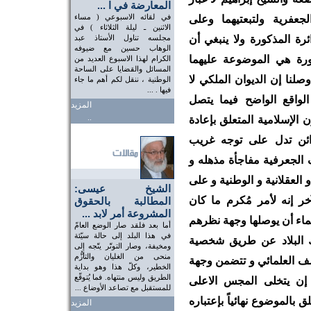
المعارضة في ا ...
في لقائه الاسبوعي ( مساء
لجعفرية ولتبعتيهما وعلى
الاثنين ـ ليلة الثلاثاء ) في
ئرة المذكورة ولا ينبغي أن
مجلسه تناول الأستاذ عبد
الوهاب حسين مع ضيوفه
ورة هي الموضوعة عليهما
الكرام لهذا الاسبوع العديد من
المسائل والقضايا على الساحة
صلنا إن الديوان الملكي لا
الوطنية ، ننقل لكم أهم ما جاء
فيها . ...
واقع الواضح فيما يتصل
المزيد
..
الإسلامية المتعلق بإعادة
ئن تدل على توجه غريب
 الجعرفية مفاجأة مذهله و
و العقلانية و الوطنية و على
الشيخ عيسى:
خر إنه لأمر مُكرم ما كان
المطالبة بالحقوق
المشروعة أمر لابد ...
علماء أن يوصلها وجهة نظرهم
أما بعد فلقد صار الوضع العامّ
في هذا البلد إلى حالة سيّئة
ك البلاد عن طريق شخصية
ومخيفة، وصار التوتّر يتّجه إلى
منحى من الغليان والتأزُّم
ف العلمائي و تتضمن وجهة
الخطير، وكلّ هذا وهو بداية
الطريق وليس منتهاه. فما يُتوقّع
 إن يتخلى المجس الاعلى
للمستقبل مع تصاعد الأوضاع ...
بالموضوع نهائياً بإعتباره
المزيد