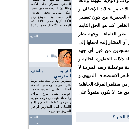
اف و الولاية عليهما و ذلك
الماضي سيتركّز على الأمّة،
الات من حالات الإحتقان و
وقلنا: إنّ الحديث سيكون ضمن
عدّة عناوين، وبعض العناوين
اف الجعفرية من دون تعطيل
التي تتصل بهذا الموضع وهو
الأمّة أوّلها معنى الأمّة، ثم
الخاص كما هو الحق الثابت
المقصود بالأمّة الواحدة - وقد ذ
...
نظر العلماء . وجهة نظر
المزيد
..
أو المشار إليه لحملها إلى
لمسجدين من قبل أي جهة
دلالته الخطيرة الحالية و
يضة فوعملية رصد مُحرمة لا
التربية والعنف
هر الاستضعاف الدنيوي و
المدرسي ...
سيناريو تتكرر مشاهده يومياً
ن مظاهر الفرقة الجاهلية
على مرأى ومسمع العامة،
أبطاله أطفال اتحدت ضدهم
ن هذا لا يكون مقبولاً على
عوامل شتى لنزع البراءة
والصفاء منهم قبل فوات الأوان،
ولتعوضها فظاظة الخلق وبذاءة
اللسان. أمام المدارس أو في
الطريق منها وإليه ...
 الخبر ؟
المزيد
..