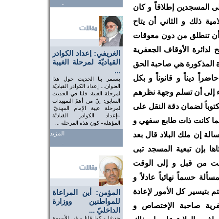
..
لى المسجدين إطلاقاً و كان
ية ذلك و الثاني أن يتاح
ن أن تنطلق من دون معوقات
 لدائرة الأوقاف الجعفرية
الغريفي: إعداد الكوادر
القياديّة لمرحلة الغيبة
ة المذكورة هي صاحبة الحق
...
راً ديناً و قانوناً و بكل
يستمر بنا الحديث حول هذا
العنوان... إعداد الكوادر القياديّة
اء إلى أن تسلم وجهة نظرهم
لمرحلة الغيبة: قلنا في الحديث
السابق: إنّ من أهمّ التمهيدات
كتوباً لضمان دقة النقل على
لمرحلة غيبة الإمام المهديّ:
«إعداد الكوادر القياديّة
إنما كانت ذات طابع سفهي و
المؤهلة» كون هذه المرحلة ...
المزيد
الة إن ملك البلاد قال بعد
..
ها بإن تبعية المسجد تبى
انت من قبل و إلى الوقت
ة حسماً نهائياً عادلاً و
يتم بتيسير كل الأمور لإعادة
المؤمن: أين المراعاة
للمواطنين ووزارة
عفرية صاحبة الإختصاص و
الداخليّ ...
حديثنا - كما قلنا - في الأسبوع