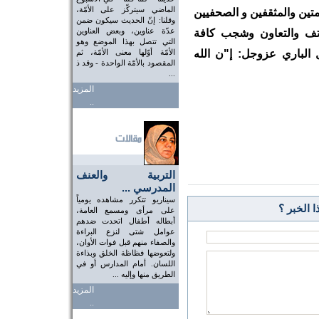
الماضي سيتركّز على الأمّة،
يمتين والمثقفين و الصحفيين
وقلنا: إنّ الحديث سيكون ضمن
عدّة عناوين، وبعض العناوين
اتف والتعاون وشجب كافة
التي تتصل بهذا الموضع وهو
ول الباري عزوجل: إ"ن الله
الأمّة أوّلها معنى الأمّة، ثم
المقصود بالأمّة الواحدة - وقد ذ
...
المزيد
..
التربية والعنف
المدرسي ...
سيناريو تتكرر مشاهده يومياً
 الخبر ؟
على مرأى ومسمع العامة،
أبطاله أطفال اتحدت ضدهم
عوامل شتى لنزع البراءة
والصفاء منهم قبل فوات الأوان،
ولتعوضها فظاظة الخلق وبذاءة
اللسان. أمام المدارس أو في
الطريق منها وإليه ...
المزيد
..