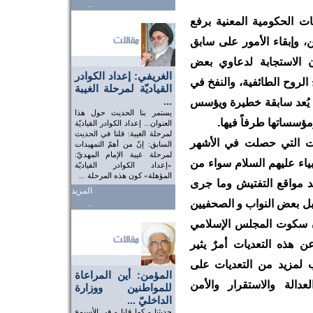
..
ات الحكومية المعنية برفع
، وإبقاء الأمور على سابق
ن الاستجابة لدعاوي بعض
الغريفي: إعداد الكوادر
الروح الطائفية، والنفخ في
القياديّة لمرحلة الغيبة
...
 يُعد سابقة خطيرة ويؤسس
يستمر بنا الحديث حول هذا
مؤسساتها طرفاً فيها.
العنوان... إعداد الكوادر القياديّة
لمرحلة الغيبة: قلنا في الحديث
ديات التي حصلت في الأشهر
السابق: إنّ من أهمّ التمهيدات
لمرحلة غيبة الإمام المهديّ:
بياء عليهم السلام سواء من
«إعداد الكوادر القياديّة
المؤهلة» كون هذه المرحلة ...
ند مواقع التفتيش وما جرى
المزيد
بل بعض النواب و الصحفيين
..
ن سكوت المجلس الإسلامي
ن هذه التعديات أمرٌ يثير
ب لمزيد من التعديات على
المؤمن: أين المراعاة
عدالة والاستقرار والأمن
للمواطنين ووزارة
الداخليّ ...
حديثنا - كما قلنا - في الأسبوع