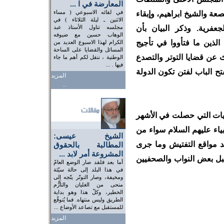
المعارضة في ا ...
في لقائه الاسبوعي ( مساء
ة والشيخ ابراهيم، وإبقاء
الاثنين ـ ليلة الثلاثاء ) في
عفرية. وذكر البيان بأن
مجلسه تناول الأستاذ عبد
الوهاب حسين مع ضيوفه
الذين ما فتأووا في تأجيج
الكرام لهذا الاسبوع العديد من
المسائل والقضايا على الساحة
 عن قضايا التوتر والتصدع
الوطنية ، ننقل لكم أهم ما جاء
فيها . ...
ح الباب لفتن تكون الدولة
المزيد
..
ديات التي حصلت في الأشهر
بياء عليهم السلام سواء من
الشيخ عيسى:
ند مواقع التفتيش وما جرى
المطالبة بالحقوق
المشروعة أمر لابد ...
بل بعض النواب والصحفيين
أما بعد فلقد صار الوضع العامّ
في هذا البلد إلى حالة سيّئة
ومخيفة، وصار التوتّر يتّجه إلى
منحى من الغليان والتأزُّم
الخطير، وكلّ هذا وهو بداية
الطريق وليس منتهاه. فما يُتوقّع
للمستقبل مع تصاعد الأوضاع ...
المزيد