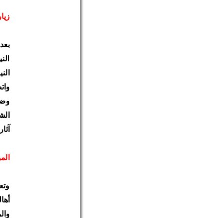
زيار
بعد
الن
الن
وضع
الش
آثار
الم
وتع
أها
وال