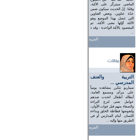
الماضي سيتركّز على الأمّة،
وقلنا: إنّ الحديث سيكون ضمن
عدّة عناوين، وبعض العناوين
التي تتصل بهذا الموضع وهو
الأمّة أوّلها معنى الأمّة، ثم
المقصود بالأمّة الواحدة - وقد ذ
...
المزيد
..
التربية والعنف
المدرسي ...
سيناريو تتكرر مشاهده يومياً
على مرأى ومسمع العامة،
أبطاله أطفال اتحدت ضدهم
عوامل شتى لنزع البراءة
والصفاء منهم قبل فوات الأوان،
ولتعوضها فظاظة الخلق وبذاءة
اللسان. أمام المدارس أو في
الطريق منها وإليه ...
المزيد
..