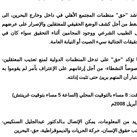
اشد "حق" منظمات المجتمع الأهلي في داخل وخارج البحرين، الى
غط من أجل كشف الوضع الحقيقي للمعتقلين والإصرار على عرضهم
 الطبيب الشرعي ووجود المحامين أثناء التحقيق سواء كان في
حقيقات الجنائية سيء الصيت أو النيابة العامة.
 تؤكد "حق" على تدخل المنظمات الدولية لمنع تعذيب المعتقلين-
وصاً النشطاء- من أجل إرغامهم على الإعتراف بأمر لم يقوموا به
بار أن المتهم بريئ حتى تثبت إدانته.
لمحلي (الساعة 5 مساء بتوقيت غرينتش)
يد من المعلومات، يمكن الإتصال بـالدكتور عبدالجليل السنكيس-
ب حقوق الإنسان، حركة الحريات والديموقراطية، حق- البحرين