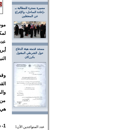
مسيرة بسترة للمطالبة بـ
«إعادة الساحل» والإفراج
عن المعتقلين
موت
لمك
مستند قدمته هيئة الدفاع
حول الشرطي المقتول
بكرزكان
الن
وقد
من 
هي:
1- سيدهادي حميد عدنان علوي (28سنة)- كرزكان
عدد المتواجدين الآن
1