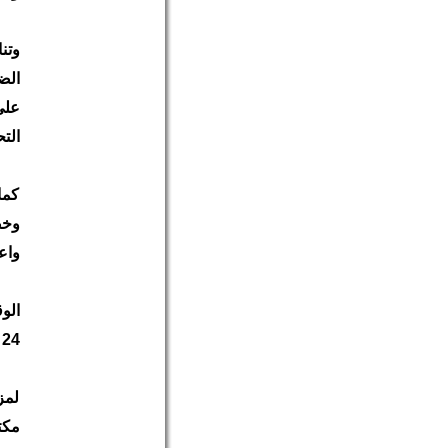
وتن
الض
على
الت
كما
وخص
واعت
الوقت: 8 مساء بالتوقيت ا
24 أبريل 2008م
لمز
مكت