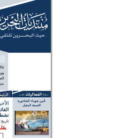
منتديات البحر
قال
ووص
الع
عشر
تأبين شهداء الشاخورة
الأخب
الجمعة المقبل
نشطا
تاريخ:
بقلم