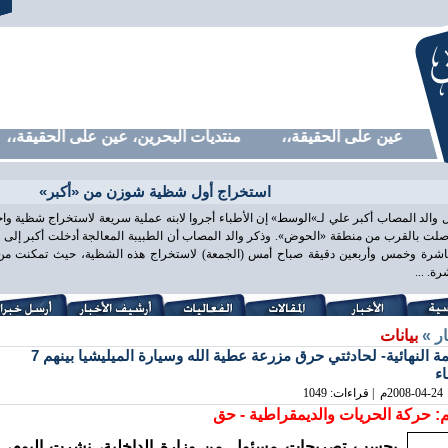
ين، عين على الحقيقة،، منتديات البحرين، عين على الحقيقة،، منت
استخراج أول شظية شوزن من «أكبر»
 والد المصاب أكبر علي لـ»الوسط» إن الأطباء أجروا لابنه عملية سريعة لاستخراج شظية و
لت بالقرب من منطقة «الحوض». وذكر والد المصاب أن الطبيبة المعالجة أدخلت أكبر إلى غ
اشرة وخمس وأربعين دقيقة صباح أمس (الجمعة) لاستخراج هذه الشظية، حيث تمكنت من ذ
ة. ...
ار »
بيانات
القائمة النهائية- لحادثتي حرق مزرعة عطية الله وسيارة الميليشيا بينهم 7
ء
2008-04-24
م | قراءات: 1049
: حركة الحريات والديمقراطية - حق
بحسب تصريحات مسئول من وزارة الداخلية، نشرت اليوم،