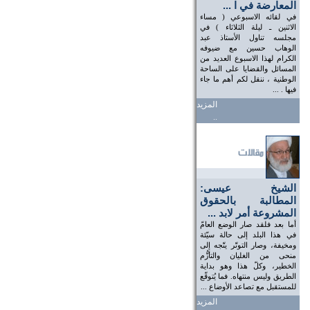
المعارضة في ا ...
في لقائه الاسبوعي ( مساء
الاثنين ـ ليلة الثلاثاء ) في
مجلسه تناول الأستاذ عبد
الوهاب حسين مع ضيوفه
الكرام لهذا الاسبوع العديد من
المسائل والقضايا على الساحة
الوطنية ، ننقل لكم أهم ما جاء
فيها . ...
المزيد
..
الشيخ عيسى:
المطالبة بالحقوق
المشروعة أمر لابد ...
أما بعد فلقد صار الوضع العامّ
في هذا البلد إلى حالة سيّئة
ومخيفة، وصار التوتّر يتّجه إلى
منحى من الغليان والتأزُّم
الخطير، وكلّ هذا وهو بداية
الطريق وليس منتهاه. فما يُتوقّع
للمستقبل مع تصاعد الأوضاع ...
المزيد