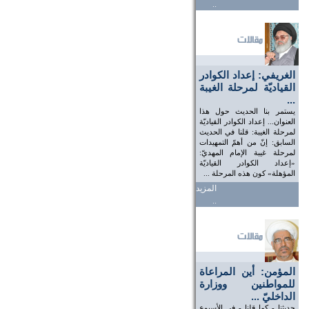
..
الغريفي: إعداد الكوادر
القياديّة لمرحلة الغيبة
...
يستمر بنا الحديث حول هذا
العنوان... إعداد الكوادر القياديّة
لمرحلة الغيبة: قلنا في الحديث
السابق: إنّ من أهمّ التمهيدات
لمرحلة غيبة الإمام المهديّ:
«إعداد الكوادر القياديّة
المؤهلة» كون هذه المرحلة ...
المزيد
..
المؤمن: أين المراعاة
للمواطنين ووزارة
الداخليّ ...
حديثنا - كما قلنا - في الأسبوع