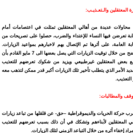
ة المعتقلين والـتعـذيـب:
 محاولات عديدة من أهالي المعتقلين تمثلت في اعتصامات أمام
يابة تعرضن فيها النساء للإعتداء والضرب، حصلوا على تصريحات من
يابة العامة، على أثرها تم الإتصال بهم لاخبارهم بمواعيد الزيارات.
واتضح من خلال توقيت الزيارات التي يصل بعضها الى 7 مايو القادم بأن
 بعض المعتقلين غيرطبيعي ويزيد من شكوك تعرضهم للتعذيب
ديد الأمر الذي يتطلب تأخير تلك الزيارات أكبر قدر ممكن لتذهب معه
 التعذيب.
وقف والمطالبات:
رب حركة الحريات والديموقراطية –حق- عن قلقلها من تباعد زيارات
لي المعتقلين لأبناءهم وتشكك في أن ذلك بسبب تعرضهم للتعذيب
مراد إخفاء أثره من خلال التباعد الزمني لتلك الزيارات.