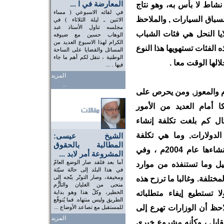
المعارضة في ا ...
نشاط لا بأس به، وهو نتاج
في لقائه الاسبوعي ( مساء
ع إنشاء حلبة الفورميلا (1) لسباق السيارات , والملاحظ
الاثنين ـ ليلة الثلاثاء ) في
مجلسه تناول الأستاذ عبد
ايا النحل هي فئات الشباب
الوهاب حسين مع ضيوفه
الكرام لهذا الاسبوع العديد من
لفئات تستهويها هذا النوع
المسائل والقضايا على الساحة
الوطنية ، ننقل لكم أهم ما جاء
لها الوقت معا .
فيها . ...
المزيد
..
 والمعوز, ومن يحرص على
 أمام العديد من الأمور
ثال كم بلغت تكلفة إنشاء
الدولارات, وما هي تكلفة
الشيخ عيسى:
المطالبة بالحقوق
الحفاظ على المشروع طوال السنة ومنذ إنشاءها عام 2004م ، وفي
المشروعة أمر لابد ...
أما بعد فلقد صار الوضع العامّ
يل وما تستنفذه من موارد
في هذا البلد إلى حالة سيّئة
ومخيفة، وصار التوتّر يتّجه إلى
ختلفة. وغالبا ما ترزح هذه
منحى من الغليان والتأزُّم
 تستطيع إيفاء متطلباته
الخطير، وكلّ هذا وهو بداية
الطريق وليس منتهاه. فما يُتوقّع
احظ أن الوزارات تهرع إلى
للمستقبل مع تصاعد الأوضاع ...
المزيد
ابل ، وكأنه مشروع خيري