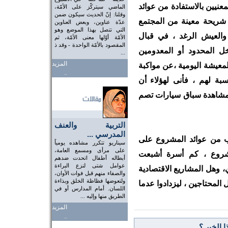
معنيين بالاستفادة من عوائد
الماضي سيتركّز على الأمّة،
وقلنا: إنّ الحديث سيكون ضمن
شريحة معينة من المجتمع
عدّة عناوين، وبعض العناوين
التي تتصل بهذا الموضع وهو
والعيش الرغد ، في قبال
الأمّة أوّلها معنى الأمّة، ثم
المقصود بالأمّة الواحدة - وقد ذ
ل المحدود أو المعدومين
...
المزيد
معيشة اليومية ،عن مواكبة
..
ة لهم ، فأنى لهؤلاء أن
"أو أكثر !!!!" لمشاهدة سباق سيارات تصم
التربية والعنف
المدرسي ...
 من عوائد المشروع على
سيناريو تتكرر مشاهده يومياً
على مرأى ومسمع العامة،
مشروع ، كم أسرة أشبعت
أبطاله أطفال اتحدت ضدهم
عوامل شتى لنزع البراءة
، وهل المشاريع الاقتصادية
والصفاء منهم قبل فوات الأوان،
ولتعوضها فظاظة الخلق وبذاءة
 المحتاجين ، ليزدادوا عدما
اللسان. أمام المدارس أو في
الطريق منها وإليه ...
المزيد
..
 الخبر ؟