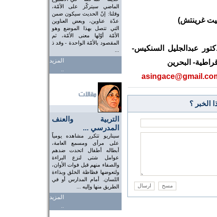
الماضي سيتركّز على الأمّة،
وقلنا: إنّ الحديث سيكون ضمن
عدّة عناوين، وبعض العناوين
التي تتصل بهذا الموضع وهو
الأمّة أوّلها معنى الأمّة، ثم
المقصود بالأمّة الواحدة - وقد ذ
كتور عبدالجليل السنكيس-
...
المزيد
راطية- البحرين
..
asingace@gmail.co
 الخبر ؟
التربية والعنف
المدرسي ...
سيناريو تتكرر مشاهده يومياً
على مرأى ومسمع العامة،
أبطاله أطفال اتحدت ضدهم
عوامل شتى لنزع البراءة
والصفاء منهم قبل فوات الأوان،
ولتعوضها فظاظة الخلق وبذاءة
اللسان. أمام المدارس أو في
الطريق منها وإليه ...
المزيد
..