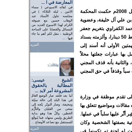
المعارضة في ا ...
في لقائه الاسبوعي ( مساء
في يوم الإربعاء الموافق 16 أبريل 2008م حكمت المحكمة
الاثنين ـ ليلة الثلاثاء ) في
مجلسه تناول الأستاذ عبد
 بن علي آل خليفة، وعضوية
الوهاب حسين مع ضيوفه
الكرام لهذا الاسبوع العديد من
د الكفراوي بتغريم جعفر
المسائل والقضايا على الساحة
الوطنية ، ننقل لكم أهم ما جاء
الجمري وهو صحفي ومحرر في جريدة الوسط 50 دينارا، وألزمته بسداد
فيها . ...
المزيد
تين الأولى أنه أسند إلى
..
بها عبارات جعلتها محلاً
 والثانية بأنه قذف المجني
سباً وقذفاً في حق المجني
الشيخ عيسى:
المطالبة بالحقوق
المشروعة أمر لابد ...
أما بعد فلقد صار الوضع العامّ
الى تقدم موظفة في وزارة
في هذا البلد إلى حالة سيّئة
ومخيفة، وصار التوتّر يتّجه إلى
مقالات ومواضيع تتعلق بها
منحى من الغليان والتأزُّم
ِر أثّر عليها سلباً في عملها.
الخطير، وكلّ هذا وهو بداية
الطريق وليس منتهاه. فما يُتوقّع
ية بصفتها الشخصية وكان
للمستقبل مع تصاعد الأوضاع ...
المزيد
 له لجنة تم تكوينها في