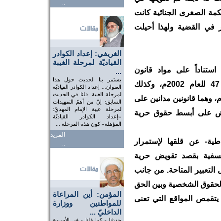
..
كمة الصغرى الجنائية كانت
 في القضية ولهذا أحيلت
الغريفي: إعداد الكوادر
القياديّة لمرحلة الغيبة
تناداً على مواد قانون
...
يستمر بنا الحديث حول هذا
بمرسوم للصحافة والطباعة والنشر رقم 47 للعام 2002م، وكذلك
العنوان... إعداد الكوادر القياديّة
لمرحلة الغيبة: قلنا في الحديث
رسوم بقانون العقوبات رقم 15 للعام 1976م، وهما قانونين مدانين على
السابق: إنّ من أهمّ التمهيدات
لمرحلة غيبة الإمام المهديّ:
فرض على أبسط حقوق حرية
«إعداد الكوادر القياديّة
المؤهلة» كون هذه المرحلة ...
المزيد
طية- عن قلقها لإستمرار
..
تعسفية بقصد تقويض حرية
التعبير المتاحة. من جانب
الحقوق الشخصية وبين الحق
المؤمن: أين المراعاة
 يتقمص المواقع التي تعنى
للمواطنين ووزارة
الداخليّ ...
حديثنا - كما قلنا - في الأسبوع