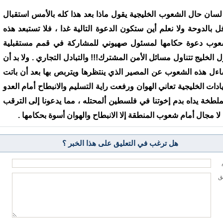
لسان حال الشعوب الخليجية يقول ماذا بعد هذا كله بالأمس استقبال
ل بالدوحة ولا نعلم أين ستكون الدعوة التالية غدا ، فلا تستبعد هذه
عوب دعوة حكامها لمسئول صهيوني للمشاركة في قمم مستقبلية
ل الخليج تتناول مسائل الأمن المشترك!!! والتبادل التجاري . ولا بد أن
اءل هذه الشعوب عن المصير الذي ينتظرها ويتربص بها بعد أن باتت
يادات الخليجية تعاني الهوان ورفعت راية التسليم والانبطاح أمام العدو
لملطخة يداه بدم إخوتنا في فلسطين ألمحتله ، مما يدعونا إلى الترقب
 لا مجال أمام شعوب المنطقة إلا الانبطاح والهوان أسوة بحكامها .
هل ترغب في التعليق على هذا الخبر ؟
يق