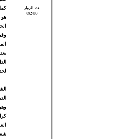
كما
عدد الزوار
892483
هو 
الج
وفي
الم
بعد
الد
لخد
الش
الد
وهو
كرا
الع
شعو