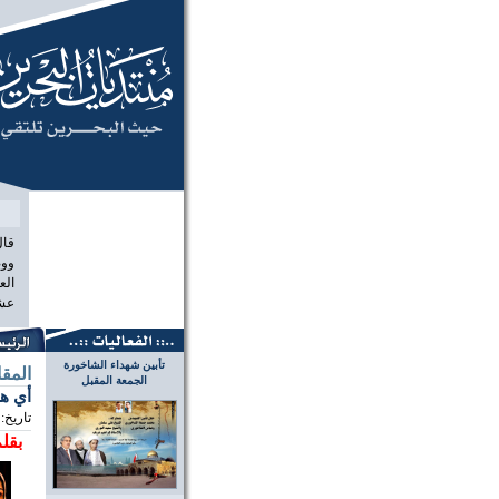
منتديات البح
قال
ووص
الع
عشر
تأبين شهداء الشاخورة
المق
الجمعة المقبل
أي هو
تاريخ:
بقلم