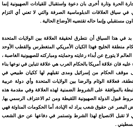
جارة الحرة وتارة أخرى بان دعوة واستقبال للقيادات الصهيونية إنما
ي في سياق العلاقات الدبلوماسية الصرفة والتي لا تعني أي التزام
اون مستقبلي وإنما حاله تقتضيه الأوضاع الحالية .
 بد في هذا السياق أن نتطرق لحقيقة العلاقة بين الولايات المتحدة
ام منطقة الخليج فهذا الكيان الأمريكي المتغطرس والقطب الأوحد
العالم لا يتورع عن أبداء رعايته وحمايته ومباركته للصهيونية الغاصبة ،
ء عليه فان علاقة أمريكا بالحكام العرب هي علاقة تتباين في نوعها بناء
 موقف الحكام من إسرائيل ومدى تقبلهم لها ككيان طبيعي في
نطقة، فعلاقة الوئام والرضا بين الولايات المتحدة وأي دولة عربية
بطة بالموافقة على الشروط الضمنية لهذه العلاقة وفي مقدمة هذه
روط قبول الدولة الصهيونية اللقيطة ومن ثم الاعتراف الرسمي بها,
 البصر عن حقوق شعب يراد له الإبادة، أما الحكومات المناوئة فهي
ي لا تقبل الانصياع لهذا الشرط وتستمر في دفاعها عن حق الشعب
لسطيني .