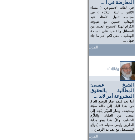
المعارضة في ا ...
في لقائه الاسبوعي ( مساء
الاثنين ـ ليلة الثلاثاء ) في
مجلسه تناول الأستاذ عبد
الوهاب حسين مع ضيوفه
الكرام لهذا الاسبوع العديد من
المسائل والقضايا على الساحة
الوطنية ، ننقل لكم أهم ما جاء
فيها . ...
المزيد
..
الشيخ عيسى:
المطالبة بالحقوق
المشروعة أمر لابد ...
أما بعد فلقد صار الوضع العامّ
في هذا البلد إلى حالة سيّئة
ومخيفة، وصار التوتّر يتّجه إلى
منحى من الغليان والتأزُّم
الخطير، وكلّ هذا وهو بداية
الطريق وليس منتهاه. فما يُتوقّع
للمستقبل مع تصاعد الأوضاع ...
المزيد