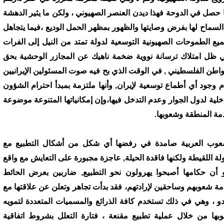
 حصل في الدوحة فهذا ديدن العنصر الصهيوني ، ولكن ما يثير الدهشة
السماح لها بفرض وصايتها والظهور بمظهر الحمل الوديع ،فيما يتجاهل
ميع الطموحات الصهيونية التوسعية لدولة تمتد من النيل إلى الفرات
 ظل امتلاك ترسانة نووية ضخمة ناهيك عن المجازر الوحشية بحق
واطن الفلسطيني , في الوقت الذي بح فيه صوت المسئولين الإيرانيين
م وجود أي أطماع توسعية لإيران, وأنها ملتزمة بمبدأ احترام الشؤون
اخلية لدول الجوار وعدم التدخل فيها،وإن إمكانياتها المتنوعة موضوعة
مة المنطقة وشعوبها.
عوب العربية صامدة في رفضها أي شكل من أشكال التطبيع مع
ولة اللقيطة ولكنها فاقدة الحيلة, عاجزة مجبورة على التعايش مع واقع
 أن حكامها أصبحوا يهرولون نحو التطبيع, ضاربين بعرض الحائط
مة شعوبهم وساحقين لإرادتهم، فقد بدأت تجاهر وتعلن عن علاقتها مع
دو ، وهي في ذلك تستخدم كافة الذرائع والمسميات المتعددة لتمويه
بها من خلال عملية تطبيع مقنعة ، فتارة التعلل بشروط اتفاقية