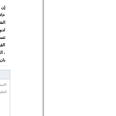
إن 
حاف
الش
لدو
تتس
الق
، ا
بان
الاسم
التعل