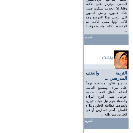
الماضي سيتركّز على الأمّة،
وقلنا: إنّ الحديث سيكون ضمن
عدّة عناوين، وبعض العناوين
التي تتصل بهذا الموضع وهو
الأمّة أوّلها معنى الأمّة، ثم
المقصود بالأمّة الواحدة - وقد ذ
...
المزيد
..
التربية والعنف
المدرسي ...
سيناريو تتكرر مشاهده يومياً
على مرأى ومسمع العامة،
أبطاله أطفال اتحدت ضدهم
عوامل شتى لنزع البراءة
والصفاء منهم قبل فوات الأوان،
ولتعوضها فظاظة الخلق وبذاءة
اللسان. أمام المدارس أو في
الطريق منها وإليه ...
المزيد
..