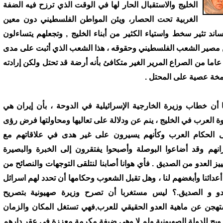
الخليج والاستقبال الحار لها في الوقت الذي ترزح فيه الضفة
الغربية تحت الحصار، ويئن المواطن الفلسطيني دون معين
اند تثير سخط واستياء الكثير من أبناء الخليج , وتجعلهم يتساءلون
مصير الشعب الفلسطيني وحقوقه ، هذا الشعب الذي أثبت على مدى
6 عاما من الصراع المرير الغير متكافئ بأنه أرضة قد تحتل ولكن إرادته
خة عصية على المحتل .
 أن خطاب وزيرة الخارجية الإسرائيلية في الدوحة ، بأن إيران هي
ة العرب في الخليج ، ينم عن ودلالة على تعاليها ومحاولتها فرض رؤى
 الحكام العرب وكأنهم يسيرون على غير هدى في علاقاتهم مع
انهم وقد أضاعوا البوصلة وأصبحوا يفتقرون إلى الخبرة والبصيرة
ييز العدو من الصديق . فأي هوانا أصابنا لنتلقى التوجهات والنصائح من
 أعدائنا وأبغضهم لنا ، وهل تقبل الشعوب وحكامها أن تحدد لهم اسرائل
دو و الصديق.؟ ليس مستغربا أن تصرح وزيرة صهيونية بتصريح
هجن عن ماهية العدو الحقيقي للعرب,فهي تستغل المكان والزمان
رويج للدولة الصهيونية ولم لا وهي ضيفة مكرمة معززة في عقر دارهم