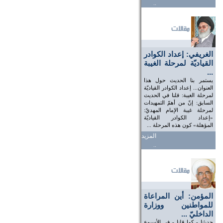
..
الغريفي: إعداد الكوادر
القياديّة لمرحلة الغيبة
...
يستمر بنا الحديث حول هذا
العنوان... إعداد الكوادر القياديّة
لمرحلة الغيبة: قلنا في الحديث
السابق: إنّ من أهمّ التمهيدات
لمرحلة غيبة الإمام المهديّ:
«إعداد الكوادر القياديّة
المؤهلة» كون هذه المرحلة ...
المزيد
..
المؤمن: أين المراعاة
للمواطنين ووزارة
الداخليّ ...
حديثنا - كما قلنا - في الأسبوع