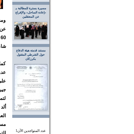
مسيرة بسترة للمطالبة بـ
«إعادة الساحل» والإفراج
عن المعتقلين
ومس
عن 
0
شام
مستند قدمته هيئة الدفاع
حول الشرطي المقتول
بكرزكان
كما
عدو
على
جير
لتم
ألد
الع
مست
عدد المتواجدين الآن
1
للت