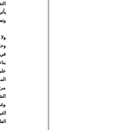
الت
يأت
وتع
ولا
وحك
في 
بنا
على
الم
مرت
الش
وغض
الت
الف