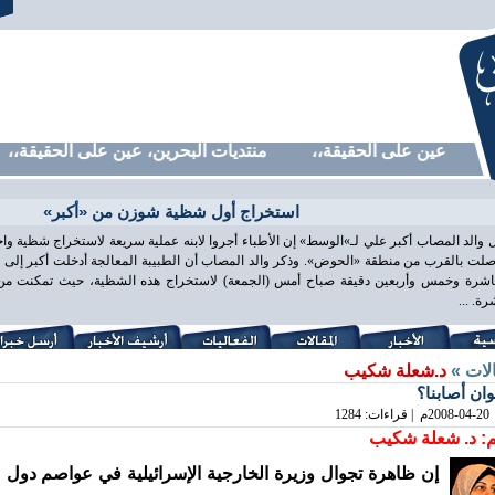
رين، عين على الحقيقة،، منتديات البحرين، عين على الحقيقة،، من
استخراج أول شظية شوزن من «أكبر»
 والد المصاب أكبر علي لـ»الوسط» إن الأطباء أجروا لابنه عملية سريعة لاستخراج شظية و
لت بالقرب من منطقة «الحوض». وذكر والد المصاب أن الطبيبة المعالجة أدخلت أكبر إلى غ
اشرة وخمس وأربعين دقيقة صباح أمس (الجمعة) لاستخراج هذه الشظية، حيث تمكنت من ذ
ة. ...
الات »
د.شعلة شكيب
ان أصابنا؟
2008-04-20
م | قراءات: 1284
: د. شعلة شكيب
إن ظاهرة تجوال وزيرة الخارجية الإسرائيلية في عواصم دول