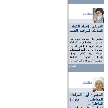
..
الغريفي: إعداد الكوادر
القياديّة لمرحلة الغيبة
...
يستمر بنا الحديث حول هذا
العنوان... إعداد الكوادر القياديّة
لمرحلة الغيبة: قلنا في الحديث
السابق: إنّ من أهمّ التمهيدات
لمرحلة غيبة الإمام المهديّ:
«إعداد الكوادر القياديّة
المؤهلة» كون هذه المرحلة ...
المزيد
..
المؤمن: أين المراعاة
للمواطنين ووزارة
الداخليّ ...
حديثنا - كما قلنا - في الأسبوع