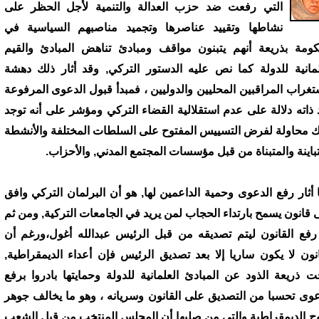
التي رفعت ضد حزب العدالة والتنمية لأجل الحظر على
نشاطها وتقييد عناصرها وتجميد مناصبهم السياسية في
كومة بذريعة أنهم يتبنون مواقف ومبادئ تناهض المبادئ والقيم
لمانية للدولة كما نص عليه الدستور التركي, وقد أثار ذلك دهشة
تغراب المراقبين المحليين والدوليين ، فمبدأ قبول الدعوى المرفوعة
 ذاته دلالة على عدم استقلالية القضاء التركي ومؤشر على أنه توجد
ك محاولة لفرض التسييس المفتوح على السلطات المختلفة والأنشطة
تباينة والمتبناة من قبل مؤسسات المجتمع المدني, والأحزاب.
 أثار رفع الدعوى وحمية الداعمين لها, هو أن البرلمان التركي وافق
 قانون يسمح بارتداء الحجاب لمن يريد في الجامعات التركية, ومن ثم
رفع القانون ليتم تصديقه من قبل الرئيس عبدالله أغول،ورغم أن
انون لا يكون ساريا إلا بعد تصديق الرئيس فإن أعداء الديمقراطية,
ت ذريعة الذود عن المبادئ العلمانية للدولة وحمايتها بادروا برفع
عوى تحسبا من التصديق على القانون وسريانه ، وهو ما يخالف جوهر
ح الديمقراطية والتي من صلبها أن المجلس المنتخب من قبل الشعب