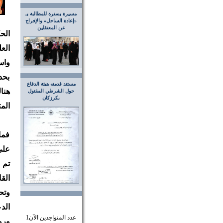
مسيرة بسترة للمطالبة بـ
«إعادة الساحل» والإفراج
عن المعتقلين
الح
الع
واس
بحد
مستند قدمته هيئة الدفاع
هنا
حول الشرطي المقتول
بكرزكان
الم
فما
على
تم 
الق
وتح
الد
عدد المتواجدين الآن
1
ورو