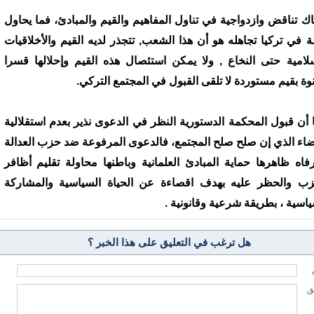
اك تناقض وازدواجية في تناول المفاهيم والقيم والمبادئ، فما يحاول
لة في تركيا تجاهله هو أن هذا الشعب, تتجذر لديه القيم والأخلاقيات
سلامية حتى النخاع , ولا يمكن استئصال هذه القيم وإحلالها قسرا
وة بقيم مستوردة لا تلقى القبول في المجتمع التركي.
 أن قبول المحكمة الدستورية النظر في الدعوى نذير بعدم استقلالية
ضاء الذي إن صلح صلح المجتمع، فالدعوى المرفوعة ضد حزب العدالة
رفاه ظاهرها حماية المبادئ العلمانية وباطنها محاولة تقليم أظافر
زب والحظر عليه بهدف اقصاءة عن الحياة السياسية والمشاركة
ياسية ، بطريقة شرعية وقانونية .
هل ترغب في التعليق على هذا الخبر ؟
يق