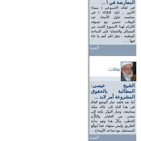
المعارضة في ا ...
في لقائه الاسبوعي ( مساء
الاثنين ـ ليلة الثلاثاء ) في
مجلسه تناول الأستاذ عبد
الوهاب حسين مع ضيوفه
الكرام لهذا الاسبوع العديد من
المسائل والقضايا على الساحة
الوطنية ، ننقل لكم أهم ما جاء
فيها . ...
المزيد
..
الشيخ عيسى:
المطالبة بالحقوق
المشروعة أمر لابد ...
أما بعد فلقد صار الوضع العامّ
في هذا البلد إلى حالة سيّئة
ومخيفة، وصار التوتّر يتّجه إلى
منحى من الغليان والتأزُّم
الخطير، وكلّ هذا وهو بداية
الطريق وليس منتهاه. فما يُتوقّع
للمستقبل مع تصاعد الأوضاع ...
المزيد