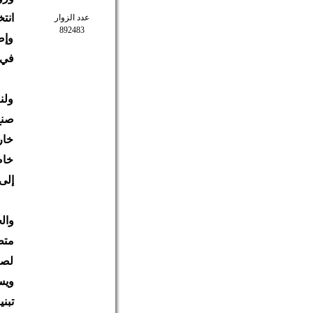
انت
عدد الزوار
892483
وإص
في 
ولن
صنع
خار
خاض
إلى 
وال
متط
لصا
ويس
تبني