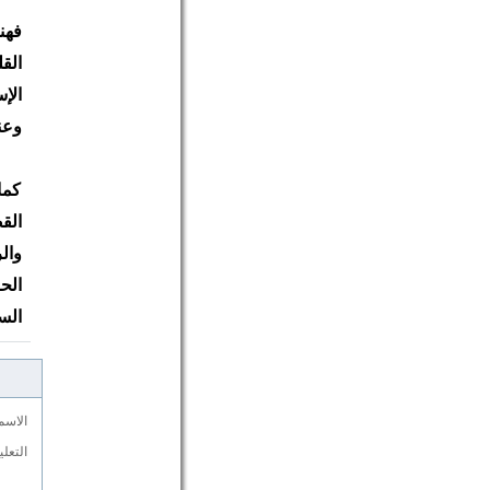
فهن
الق
الإ
وعن
كما
الق
وال
الح
الس
الاسم
التعل