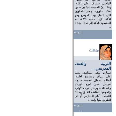
الماضي سيتركّز على الأمّة،
وقلنا: إنّ الحديث سيكون ضمن
عدّة عناوين، وبعض العناوين
التي تتصل بهذا الموضع وهو
الأمّة أوّلها معنى الأمّة، ثم
المقصود بالأمّة الواحدة - وقد ذ
...
المزيد
..
التربية والعنف
المدرسي ...
سيناريو تتكرر مشاهده يومياً
على مرأى ومسمع العامة،
أبطاله أطفال اتحدت ضدهم
عوامل شتى لنزع البراءة
والصفاء منهم قبل فوات الأوان،
ولتعوضها فظاظة الخلق وبذاءة
اللسان. أمام المدارس أو في
الطريق منها وإليه ...
المزيد
..