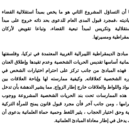
 أن التساؤل المشروع الثاني هو ما يخص بمبدأ استقلالية القضاء
اديته ،فمجرد قبول المدى العام للدعوى بحد ذاته خروج على مبدأ
ستقلالية وتكريس لمبدأ تبعية القضاء، وتباعا تقويض لأركان
يمقراطية ومسيرتها.
مبادئ الديمقراطية الليبرالية الغربية المعتمدة في تركيا، وفلسفتها
لمانية أساسها تقديس الحريات الشخصية وعدم تقيدها وإطلاق العنان
، فهذه المبادئ من جانب تركز على احترام اختيارات الشخص في
ره الشخصية كعلاقاته, وكيفية ممارسته لها وإباحة العلاقات بين
واذ واللواط والعلاقات خارج إطار الزواج, مما يشير الدهشة بأن تدخل
هذه الممارسات تحت بند الحريات الشخصية المشروعة ووجوب
رامها ، ومن جانب آخر فأن مجرد قبول قانون يمنح للمرأة التركية
ة وحق اختيار الحجاب ، يثير اللغط وحمية حماة العلمانية بدعوى أن
 يدخل في إطار معاداة المبادئ العلمانية.