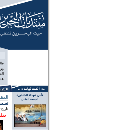
منتديات الب
قال
ووص
الع
عشر
تأبين شهداء الشاخورة
المق
الجمعة المقبل
تسييس
تاريخ:
بقلم