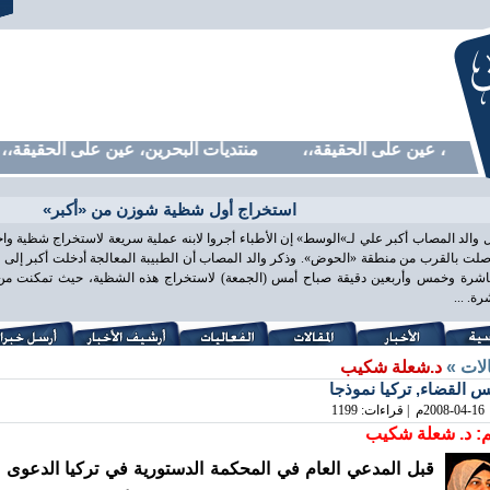
حرين، عين على الحقيقة،، منتديات البحرين، عين على الحقيقة،، م
استخراج أول شظية شوزن من «أكبر»
 والد المصاب أكبر علي لـ»الوسط» إن الأطباء أجروا لابنه عملية سريعة لاستخراج شظية و
لت بالقرب من منطقة «الحوض». وذكر والد المصاب أن الطبيبة المعالجة أدخلت أكبر إلى غ
اشرة وخمس وأربعين دقيقة صباح أمس (الجمعة) لاستخراج هذه الشظية، حيث تمكنت من ذ
ة. ...
الات »
د.شعلة شكيب
 القضاء, تركيا نموذجا
2008-04-16
م | قراءات: 1199
: د. شعلة شكيب
قبل المدعي العام في المحكمة الدستورية في تركيا الدعوى