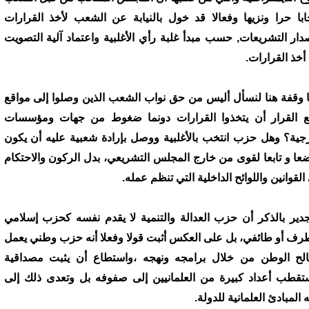
خابا حرا ونزيها وفعالا قد خول بالنيابة عن الشعب لأخذ القرارات
دار التشريعات, حسب مبدأ غلبة رأي الأغلبية واعتماد آلية التصويت
أخذ القرارات.
ا وقفة هنا لنسأل أليس من حق نواب الشعب الذين وصلوا إلى مواقع
 القرار أن يتخذوا القرارات دونما ضغوط من جهات ومؤسسات
جية؟ وهل حزب انتخب بالأغلبية ووصل بإرادة شعبية عليه أن يكون
عا و تابعا لقوى من خارج المجلس التشريعي، بدل الركون والاحتكام
القوانين واللوائح الداخلية التي تنظم عمله.
جدير بالذكر أن حزب العدالة والتنمية لا يقدم نفسه كحزب إسلامي
رف أو طائفي، بل على العكس أثبت قولا وفعلا أنه حزب وطني يعمل
لح الوطن من خلال برامجه ونهجه ،واستطاع أن يثبت مصداقية
تقطب أعداد كبيرة من العلمانيين إلى صفوفه بل وتعدى ذلك إلى
ه المبادئ العلمانية للدولة.