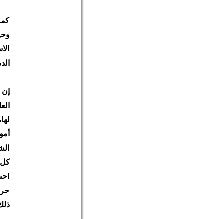
كما
وحي
الا
الد
إن 
الع
لها
أمو
الش
كل 
احت
حري
ذلك