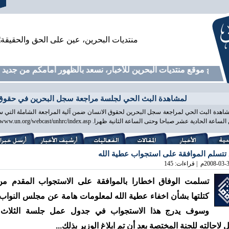
فتتاح موقع منتديات البحرين للأخبار، نسعد بالظهور أمامكم من جديد في
لمشاهدة البث الحي لجلسة مراجعة سجل البحرين في حقوق 
ساعة الحادية عشر صباحا وحتى الساعة الثانية ظهرا. http://www.un.org/webcast/unhrc/index.asp ...
 تتسلم الموافقة على استجواب عطية الله
2008-03-
م | قراءات: 145
تسلمت الوفاق اخطارا بالموافقة على الاستجواب المقدم من
كتلتها بشأن اخفاء عطية الله لمعلومات هامة عن مجلس النواب،
وسوف يدرج هذا الاستجواب في جدول عمل جلسة الثلاثء
 لاحالته للجنة المختصة بعد أن تم ابلاغ الوزير بذلك...