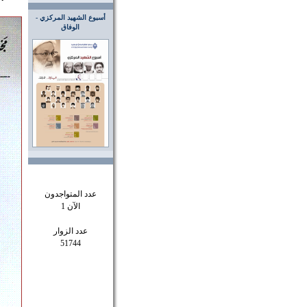
أسبوع الشهيد المركزي -
الوفاق
عدد المتواجدون
الآن 1
عدد الزوار
51744