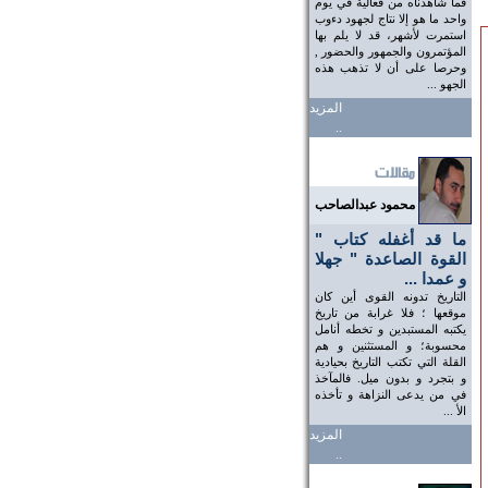
فما شاهدناه من فعالية في يوم
واحد ما هو إلا نتاج لجهود دءوب
استمرت لأشهر، قد لا يلم بها
المؤتمرون والجمهور والحضور ,
وحرصا على أن لا تذهب هذه
الجهو ...
المزيد
..
محمود عبدالصاحب
ما قد أغفله كتاب "
القوة الصاعدة " جهلا
و عمدا ...
التاريخ تدونه القوى أين كان
موقعها ؛ فلا غرابة من تاريخ
يكتبه المستبدين و تخطه أنامل
محسوبة؛ و المستثنين و هم
القلة التي تكتب التاريخ بحيادية
و بتجرد و بدون ميل. فالمآخذ
في من يدعى النزاهة و تأخذه
الأ ...
المزيد
..