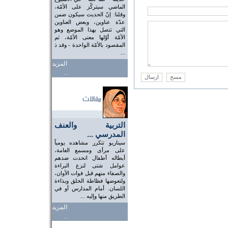
الماضي سيتركّز على الأمّة،
وقلنا: إنّ الحديث سيكون ضمن
عدّة عناوين، وبعض العناوين
التي تتصل بهذا الموضع وهو
الأمّة أوّلها معنى الأمّة، ثم
المقصود بالأمّة الواحدة - وقد ذ
...
المزيد
..
التربية والعنف
المدرسي ...
سيناريو تتكرر مشاهده يومياً
على مرأى ومسمع العامة،
أبطاله أطفال اتحدت ضدهم
عوامل شتى لنزع البراءة
والصفاء منهم قبل فوات الأوان،
ولتعوضها فظاظة الخلق وبذاءة
اللسان. أمام المدارس أو في
الطريق منها وإليه ...
المزيد
..