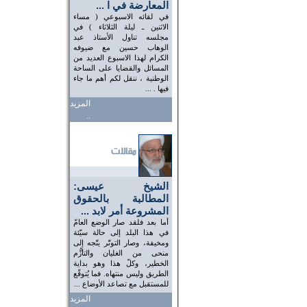
المعارضة في ا ...
في لقائه الاسبوعي ( مساء
الاثنين ـ ليلة الثلاثاء ) في
مجلسه تناول الأستاذ عبد
الوهاب حسين مع ضيوفه
الكرام لهذا الاسبوع العديد من
المسائل والقضايا على الساحة
الوطنية ، ننقل لكم أهم ما جاء
فيها . ...
المزيد
..
الشيخ عيسى:
المطالبة بالحقوق
المشروعة أمر لابد ...
أما بعد فلقد صار الوضع العامّ
في هذا البلد إلى حالة سيّئة
ومخيفة، وصار التوتّر يتّجه إلى
منحى من الغليان والتأزُّم
الخطير، وكلّ هذا وهو بداية
الطريق وليس منتهاه. فما يُتوقّع
للمستقبل مع تصاعد الأوضاع ...
المزيد