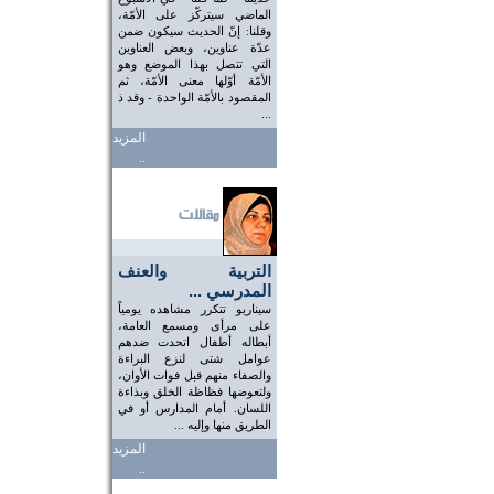
الماضي سيتركّز على الأمّة،
وقلنا: إنّ الحديث سيكون ضمن
عدّة عناوين، وبعض العناوين
التي تتصل بهذا الموضع وهو
الأمّة أوّلها معنى الأمّة، ثم
المقصود بالأمّة الواحدة - وقد ذ
...
المزيد
..
التربية والعنف
المدرسي ...
سيناريو تتكرر مشاهده يومياً
على مرأى ومسمع العامة،
أبطاله أطفال اتحدت ضدهم
عوامل شتى لنزع البراءة
والصفاء منهم قبل فوات الأوان،
ولتعوضها فظاظة الخلق وبذاءة
اللسان. أمام المدارس أو في
الطريق منها وإليه ...
المزيد
..