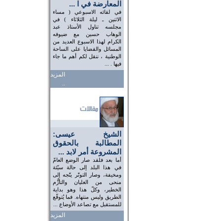
المعارضة في ا ...
في لقائه الاسبوعي ( مساء
الاثنين ـ ليلة الثلاثاء ) في
مجلسه تناول الأستاذ عبد
الوهاب حسين مع ضيوفه
الكرام لهذا الاسبوع العديد من
المسائل والقضايا على الساحة
الوطنية ، ننقل لكم أهم ما جاء
فيها . ...
المزيد
..
الشيخ عيسى:
المطالبة بالحقوق
المشروعة أمر لابد ...
أما بعد فلقد صار الوضع العامّ
في هذا البلد إلى حالة سيّئة
ومخيفة، وصار التوتّر يتّجه إلى
منحى من الغليان والتأزُّم
الخطير، وكلّ هذا وهو بداية
الطريق وليس منتهاه. فما يُتوقّع
للمستقبل مع تصاعد الأوضاع ...
المزيد