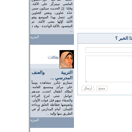
الماضي سيتركّز على الأمّة،
وقلنا: إنّ الحديث سيكون ضمن
عدّة عناوين، وبعض العناوين
التي تتصل بهذا الموضع وهو
الأمّة أوّلها معنى الأمّة، ثم
المقصود بالأمّة الواحدة - وقد ذ
...
المزيد
 الخبر ؟
..
التربية والعنف
المدرسي ...
سيناريو تتكرر مشاهده يومياً
على مرأى ومسمع العامة،
أبطاله أطفال اتحدت ضدهم
عوامل شتى لنزع البراءة
والصفاء منهم قبل فوات الأوان،
ولتعوضها فظاظة الخلق وبذاءة
اللسان. أمام المدارس أو في
الطريق منها وإليه ...
المزيد
..