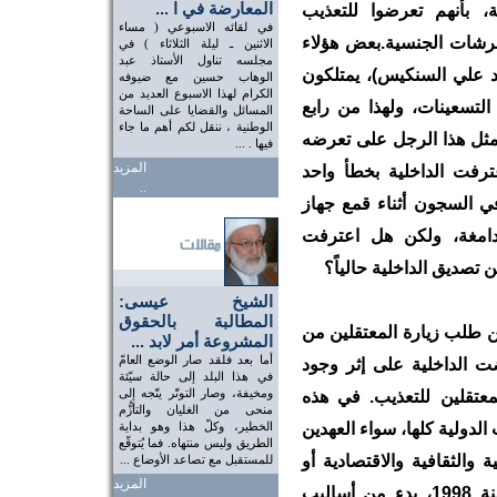
المعارضة في ا ...
بأنهم تعرضوا للتعذيب
في لقائه الاسبوعي ( مساء
حرشات الجنسية.بعض هؤلاء
الاثنين ـ ليلة الثلاثاء ) في
مجلسه تناول الأستاذ عبد
 علي السنكيس)، يمتلكون
الوهاب حسين مع ضيوفه
الكرام لهذا الاسبوع العديد من
التسعينات، ولهذا من رابع
المسائل والقضايا على الساحة
الوطنية ، ننقل لكم أهم ما جاء
 مثل هذا الرجل على تعرضه
فيها . ...
المزيد
ترفت الداخلية بخطأ واحد
..
 السجون أثناء قمع جهاز
لدامغة، ولكن هل اعترفت
تصديق الداخلية حالياً؟
الشيخ عيسى:
المطالبة بالحقوق
ن طلب زيارة المعتقلين من
المشروعة أمر لابد ...
أما بعد فلقد صار الوضع العامّ
 الداخلية على إثر وجود
في هذا البلد إلى حالة سيّئة
ومخيفة، وصار التوتّر يتّجه إلى
عتقلين للتعذيب. في هذه
منحى من الغليان والتأزُّم
 الدولية كلها، سواء العهدين
الخطير، وكلّ هذا وهو بداية
الطريق وليس منتهاه. فما يُتوقّع
 والثقافية والاقتصادية أو
للمستقبل مع تصاعد الأوضاع ...
المزيد
معاهدة منع التعذيب التي وقعتها الدولة سنة 1998، بدء من أساليب