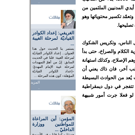
..
يدي المدنيين الملثمين من
وتعمّد تكسير محتوياتها وهو
تصليحها.
الغريفي: إعداد الكوادر
القياديّة لمرحلة الغيبة
 الناس، وتكريس الشكوك
...
يستمر بنا الحديث حول هذا
ة الكلام والصراخ، حتى بدأ
العنوان... إعداد الكوادر القياديّة
لمرحلة الغيبة: قلنا في الحديث
م الإصلاح، وكذلك استهانة
السابق: إنّ من أهمّ التمهيدات
لمرحلة غيبة الإمام المهديّ:
نب آخر، فان ذاك يعني أن
«إعداد الكوادر القياديّة
المؤهلة» كون هذه المرحلة ...
ُعد من الحوادث البسيطة
المزيد
 تتفجر في دول ديمقراطية
..
لو فعلا جرت أمور شبيهة
المؤمن: أين المراعاة
للمواطنين ووزارة
الداخليّ ...
حديثنا - كما قلنا - في الأسبوع