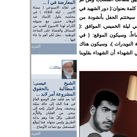
المعارضة في ا ...
في لقائه الاسبوعي ( مساء
لمة بعنوان:( دور الشهيد في
الاثنين ـ ليلة الثلاثاء ) في
سيختتم الحفل بأنشودة من
مجلسه تناول الأستاذ عبد
الوهاب حسين مع ضيوفه
ي ليلة الخميس، الموافق :(
الكرام لهذا الاسبوع العديد من
المسائل والقضايا على الساحة
ة مساءاً، وسيكون الموقع: ( في
الوطنية ، ننقل لكم أهم ما جاء
فيها . ...
ة النويدرات )، وسيكون هناك
المزيد
..
لشهداء أن الشهداء بقلوبنا
الشيخ عيسى:
المطالبة بالحقوق
المشروعة أمر لابد ...
أما بعد فلقد صار الوضع العامّ
في هذا البلد إلى حالة سيّئة
ومخيفة، وصار التوتّر يتّجه إلى
منحى من الغليان والتأزُّم
الخطير، وكلّ هذا وهو بداية
الطريق وليس منتهاه. فما يُتوقّع
للمستقبل مع تصاعد الأوضاع ...
المزيد