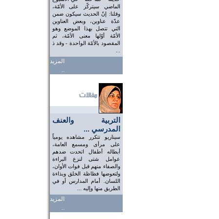
الماضي سيتركّز على الأمّة،
وقلنا: إنّ الحديث سيكون ضمن
عدّة عناوين، وبعض العناوين
التي تتصل بهذا الموضع وهو
الأمّة أوّلها معنى الأمّة، ثم
المقصود بالأمّة الواحدة - وقد ذ
...
المزيد
..
التربية والعنف
المدرسي ...
سيناريو تتكرر مشاهده يومياً
على مرأى ومسمع العامة،
أبطاله أطفال اتحدت ضدهم
عوامل شتى لنزع البراءة
والصفاء منهم قبل فوات الأوان،
ولتعوضها فظاظة الخلق وبذاءة
اللسان. أمام المدارس أو في
الطريق منها وإليه ...
المزيد
..