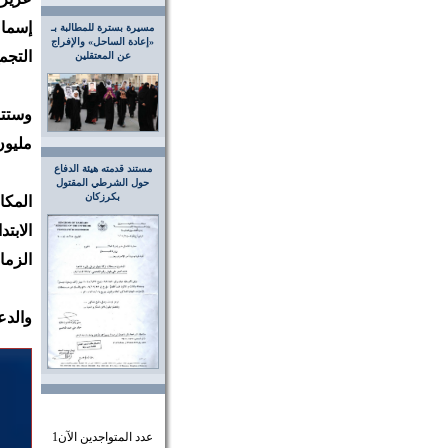
إسماع
مسيرة بسترة للمطالبة بـ
«إعادة الساحل» والإفراج
التجم
عن المعتقلين
مليون
مستند قدمته هيئة الدفاع
حول الشرطي المقتول
بكرزكان
المك
الابت
الزمان:
والدع
عدد المتواجدين الآن
1