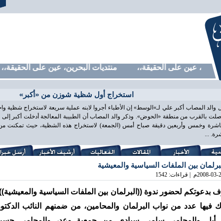
رين، عين على الحقيقة،، منتديات البحرين، عين على الحقيقة،، من
استخراج أول شظية شوزن من «أكبر»
 والد المصاب أكبر علي لـ»الوسط» إن الأطباء أجروا لابنه عملية سريعة لاستخراج شظية و
لت بالقرب من منطقة «الحوض». وذكر والد المصاب أن الطبيبة المعالجة أدخلت أكبر إلى غ
اشرة وخمس وأربعين دقيقة صباح أمس (الجمعة) لاستخراج هذه الشظية، حيث تمكنت من ذ
ة. ...
برلمان بين الملفات السياسية والمعيشية
2008-03-
م | قراءات: 1542
 بدعوتكم لحضور ندوة ((البرلمان بين الملفات السياسية والمعيشية))،
 فيها عدد من نواب البرلمان والمحامين، من ضمنهم النائب الدكتور
 أبل والمحامي سامي سيادي من جمعية وعد، والمحامي حسن