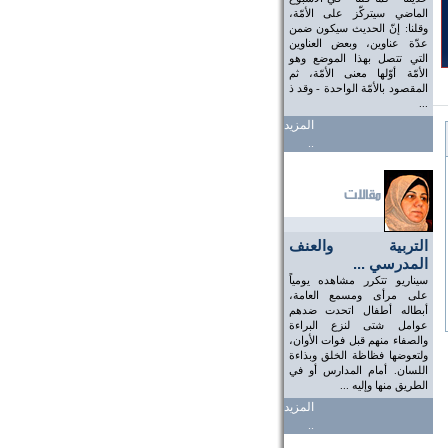
الماضي سيتركّز على الأمّة،
وقلنا: إنّ الحديث سيكون ضمن
عدّة عناوين، وبعض العناوين
التي تتصل بهذا الموضع وهو
الأمّة أوّلها معنى الأمّة، ثم
المقصود بالأمّة الواحدة - وقد ذ
...
المزيد
..
التربية والعنف
المدرسي ...
سيناريو تتكرر مشاهده يومياً
على مرأى ومسمع العامة،
أبطاله أطفال اتحدت ضدهم
عوامل شتى لنزع البراءة
والصفاء منهم قبل فوات الأوان،
ولتعوضها فظاظة الخلق وبذاءة
اللسان. أمام المدارس أو في
الطريق منها وإليه ...
المزيد
..