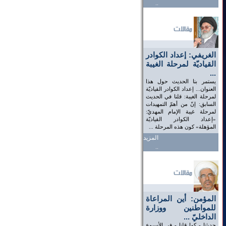
..
الغريفي: إعداد الكوادر
القياديّة لمرحلة الغيبة
...
يستمر بنا الحديث حول هذا
العنوان... إعداد الكوادر القياديّة
لمرحلة الغيبة: قلنا في الحديث
السابق: إنّ من أهمّ التمهيدات
لمرحلة غيبة الإمام المهديّ:
«إعداد الكوادر القياديّة
المؤهلة» كون هذه المرحلة ...
المزيد
..
المؤمن: أين المراعاة
للمواطنين ووزارة
الداخليّ ...
حديثنا - كما قلنا - في الأسبوع