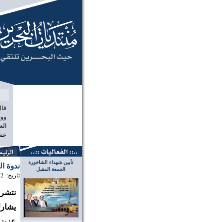
منتديات البح
قال
ووص
الع
عشر
تأبين شهداء الشاخورة
ندوة ال
الجمعة المقبل
تاريخ:
22
نتشرف
يشارك
عزيز