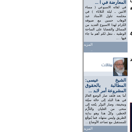
المعارضة في ا ...
في لقائه الاسبوعي ( مساء
الاثنين ـ ليلة الثلاثاء ) في
مجلسه تناول الأستاذ عبد
الوهاب حسين مع ضيوفه
الكرام لهذا الاسبوع العديد من
المسائل والقضايا على الساحة
 والاستجواب وموضوع الـ 40
الوطنية ، ننقل لكم أهم ما جاء
فيها . ...
المزيد
..
الشيخ عيسى:
المطالبة بالحقوق
المشروعة أمر لابد ...
أما بعد فلقد صار الوضع العامّ
في هذا البلد إلى حالة سيّئة
ومخيفة، وصار التوتّر يتّجه إلى
منحى من الغليان والتأزُّم
الخطير، وكلّ هذا وهو بداية
الطريق وليس منتهاه. فما يُتوقّع
للمستقبل مع تصاعد الأوضاع ...
المزيد