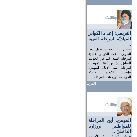
..
الغريفي: إعداد الكوادر
القياديّة لمرحلة الغيبة
...
يستمر بنا الحديث حول هذا
العنوان... إعداد الكوادر القياديّة
لمرحلة الغيبة: قلنا في الحديث
السابق: إنّ من أهمّ التمهيدات
لمرحلة غيبة الإمام المهديّ:
«إعداد الكوادر القياديّة
المؤهلة» كون هذه المرحلة ...
المزيد
..
المؤمن: أين المراعاة
للمواطنين ووزارة
الداخليّ ...
حديثنا - كما قلنا - في الأسبوع