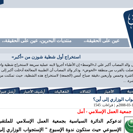
رين، عين على الحقيقة،، منتديات البحرين، عين على الحقيقة،، من
استخراج أول شظية شوزن من «أكبر»
 والد المصاب أكبر علي لـ»الوسط» إن الأطباء أجروا لابنه عملية سريعة لاستخراج شظية و
لت بالقرب من منطقة «الحوض». وذكر والد المصاب أن الطبيبة المعالجة أدخلت أكبر إلى غ
اشرة وخمس وأربعين دقيقة صباح أمس (الجمعة) لاستخراج هذه الشظية، حيث تمكنت من ذ
ة. ...
واب الوزاري إلى أين؟
2008-03-
م | قراءات: 1545
جمعية العمل الإسلامي - أمل
تدعوكم الدائرة السياسية بجمعية العمل الإسلامي للملتقى
الإسبوعي حيث ستكون ندوة الإسبوع " الإستجواب الوزاري إلى