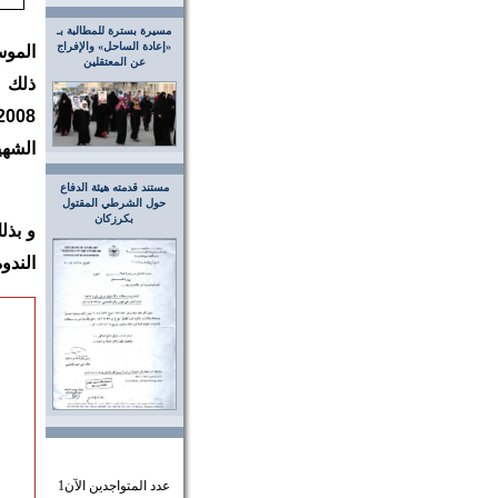
مسيرة بسترة للمطالبة بـ
«إعادة الساحل» والإفراج
الموس
عن المعتقلين
الشهي
مستند قدمته هيئة الدفاع
حول الشرطي المقتول
بكرزكان
و بذل
الندو
عدد المتواجدين الآن
1