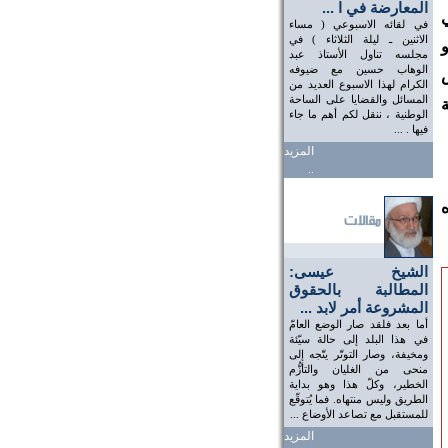
المعارضة في ا ...
في لقائه الاسبوعي ( مساء
الاثنين ـ ليلة الثلاثاء ) في
مجلسه تناول الأستاذ عبد
الوهاب حسين مع ضيوفه
 14 مارس
الكرام لهذا الاسبوع العديد من
المسائل والقضايا على الساحة
ة
الوطنية ، ننقل لكم أهم ما جاء
فيها . ...
المزيد
..
ه
الشيخ عيسى:
المطالبة بالحقوق
المشروعة أمر لابد ...
أما بعد فلقد صار الوضع العامّ
في هذا البلد إلى حالة سيّئة
ومخيفة، وصار التوتّر يتّجه إلى
منحى من الغليان والتأزُّم
الخطير، وكلّ هذا وهو بداية
الطريق وليس منتهاه. فما يُتوقّع
للمستقبل مع تصاعد الأوضاع ...
المزيد