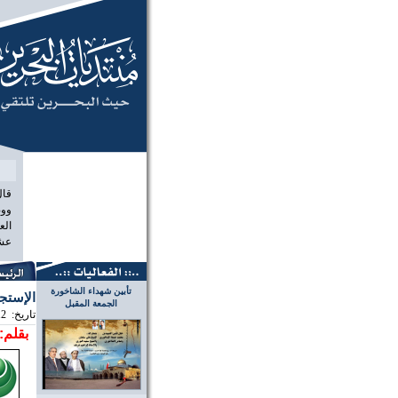
منتديات البح
قال
ووص
الع
عشر
تأبين شهداء الشاخورة
الإستج
الجمعة المقبل
تاريخ:
12
بقلم: 