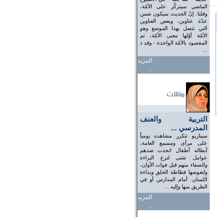
الماضي سيتركّز على الأمّة،
وقلنا: إنّ الحديث سيكون ضمن
عدّة عناوين، وبعض العناوين
التي تتصل بهذا الموضع وهو
الأمّة أوّلها معنى الأمّة، ثم
المقصود بالأمّة الواحدة - وقد ذ
...
المزيد
..
التربية والعنف
المدرسي ...
سيناريو تتكرر مشاهده يومياً
على مرأى ومسمع العامة،
أبطاله أطفال اتحدت ضدهم
عوامل شتى لنزع البراءة
والصفاء منهم قبل فوات الأوان،
ولتعوضها فظاظة الخلق وبذاءة
اللسان. أمام المدارس أو في
الطريق منها وإليه ...
المزيد
..