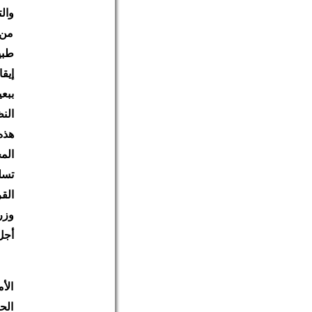
وال
من 
طبي
إيق
ببع
الن
تسل
الق
وزر
أجل
الأ
الح