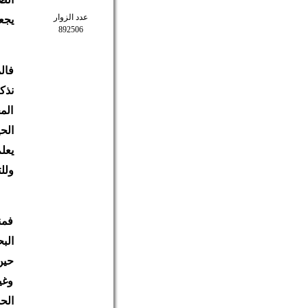
عدد الزوار
يجع
892506
فال
نذك
الم
الح
يعل
ولل
فمن
الب
حين
وغي
الح