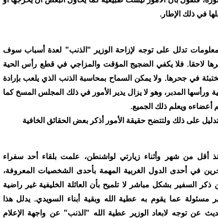
لها في ذلك الإطار.
معلومات تدلل على توجه لإزاحة الوزير "الذنب" لعدة أسباب سوف
رها لاحقا. فلا يكفي الضجيج المؤقت والمزاجي في قطع رأس الحية
ختبئة في جحرها. ولا يمكن السماح بمحاسبة الذنب الذي يلعب بإرادة
ية ورأسها المدبر، وهو لا يزال يدير الأمور في ذلك المجلس المسخ كما
م أعضاءه ويعلم ذلك الجميع.
تدليل على ذلك ولتتضح حقيقة الأمور أذكر بعض الحقائق الخافية
ذ أقل من شهر وأثناء زيارتي لواشنطن، علمت بلقاء أحد سفراء
حرين في أحدى الدول الغربية المهمة بأحدى الشخصيات المعروفة،
 ذكر السفير بشكل مباشر لا تلميح بأن العائلة الخليفية غير راضية
ر مسئولة عما يقوم به عطية الله وبقية أبناء السويدي. يدلل هذا
ديث عن توجه لابعاد الوزير عطية الله "الذنب" عن واجهة الإعلام