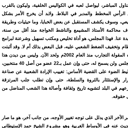
تناول المباشر، ليواصل لعبه في الكواليس الخلفية، وليكون بالقرب
الرأس المخطط والمدبر في البلاط. ولابد أن يخرج الأمر بشكل
عي، وسوف يكشف المستقبل عن بعض الخبايا، وما حيثيات وطريقة
اف محاكمة الأستاذ المشيمع والناشط الخواجة منذ أقل من سنة،
يدة عنا. فهذا المجلس، هو أداة تخليص ومكتب تسهيل وشرعنة لبرامج
ظام وتخفيف الضغط الشعبي عليه، قبل البعض بذلك أم لا. وقد أثبتت
هذه المقولة التجارب منذ العام 2002م ولحد الآن. وليس من ديدن هذا
المجلس ولن يسمح له، حتى وإن عمل بـ22 عضو من أصل 40 منتخبين،
يط الضوء على القضية الأساس: تغييب الإرادة الشعبية عن صناعة
رار والإستئثار بالثروة والسلطة، حتى وإن تطلب جلب المرتزقة
عهم في البلد لتشويه تاريخ وثقافة وأصالة هذا الشعب المناضل من
 حقوقه.
مر الأخر الذي يدلل على توجه تغيير الأوجه، من جانب آخر، هو ما صار
ديث عنه في الأوساط الغربية وهو مشروع الشيخ حمد الإستيطاني