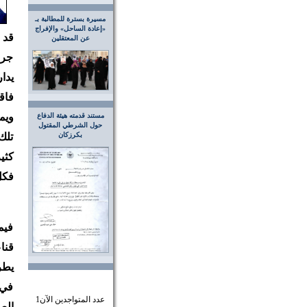
مسيرة بسترة للمطالبة بـ
«إعادة الساحل» والإفراج
قد 
عن المعتقلين
جرى
يدا
فاق
ويم
مستند قدمته هيئة الدفاع
حول الشرطي المقتول
بكرزكان
تلك
كثي
فكل
فيم
قنا
يطر
في 
عدد المتواجدين الآن
1
الص