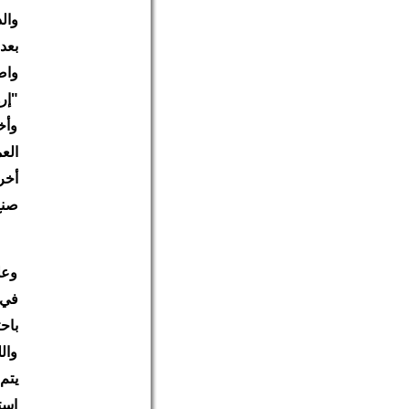
وال
بعد
واض
"إر
وأخ
الع
أخر
صنع
وعل
في 
باح
وال
يتم
است