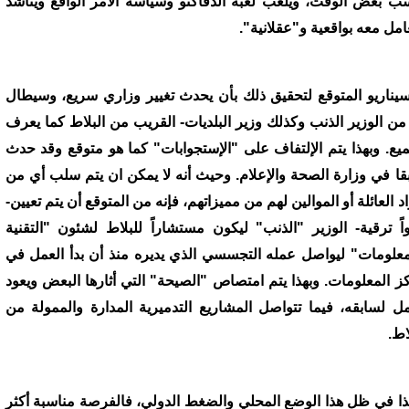
ب بعض الوقت، ويلعب لعبة الدفاكتو وسياسة الأمر الواقع ويناشد
عامل معه بواقعية و"عقلانية".
سيناريو المتوقع لتحقيق ذلك بأن يحدث تغيير وزاري سريع، وسيطال
 من الوزير الذنب وكذلك وزير البلديات- القريب من البلاط كما يعرف
ميع. وبهذا يتم الإلتفاف على "الإستجوابات" كما هو متوقع وقد حدث
قا في وزارة الصحة والإعلام. وحيث أنه لا يمكن ان يتم سلب أي من
د العائلة أو الموالين لهم من مميزاتهم، فإنه من المتوقع أن يتم تعيين-
اً ترقية- الوزير "الذنب" ليكون مستشاراً للبلاط لشئون "التقنية
معلومات" ليواصل عمله التجسسي الذي يديره منذ أن بدأ العمل في
ز المعلومات. وبهذا يتم امتصاص "الصيحة" التي أثارها البعض ويعود
مل لسابقه، فيما تتواصل المشاريع التدميرية المدارة والممولة من
اط.
ذا في ظل هذا الوضع المحلي والضغط الدولي، فالفرصة مناسبة أكثر