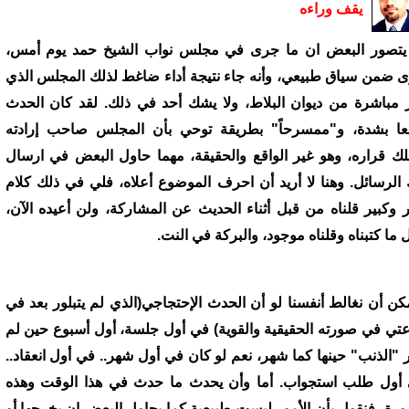
يقف وراءه
يتصور البعض ان ما جرى في مجلس نواب الشيخ حمد يوم أمس،
 ضمن سياق طبيعي، وأنه جاء نتيجة أداء ضاغط لذلك المجلس الذي
ر مباشرة من ديوان البلاط، ولا يشك أحد في ذلك. لقد كان الحدث
عا بشدة، و"ممسرحاً" بطريقة توحي بأن المجلس صاحب إرادته
لك قراره، وهو غير الواقع والحقيقة، مهما حاول البعض في ارسال
 الرسائل. وهنا لا أريد أن احرف الموضوع أعلاه، فلي في ذلك كلام
ر وكبير قلناه من قبل أثناء الحديث عن المشاركة، ولن أعيده الآن،
 ما كتبناه وقلناه موجود، والبركة في النت.
كن أن نغالط أنفسنا لو أن الحدث الإحتجاجي(الذي لم يتبلور بعد في
عتي في صورته الحقيقية والقوية) في أول جلسة، أول أسبوع حين لم
 "الذنب" حينها كما شهر، نعم لو كان في أول شهر.. في أول انعقاد..
أول طلب استجواب. أما وأن يحدث ما حدث في هذا الوقت وهذه
ورة، فنقول بأن الأمور ليست طبيعية كما يحاول البعض ان يخرجها أو