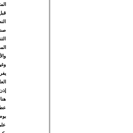
الم
قبل
الن
صدر
الت
الم
وال
وغي
يفر
العا
إذن.
هنا
عطب
بوض
على