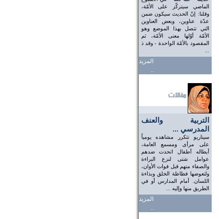
الماضي سيتركّز على الأمّة،
وقلنا: إنّ الحديث سيكون ضمن
عدّة عناوين، وبعض العناوين
التي تتصل بهذا الموضع وهو
الأمّة أوّلها معنى الأمّة، ثم
المقصود بالأمّة الواحدة - وقد ذ
...
المزيد
..
التربية والعنف
المدرسي ...
سيناريو تتكرر مشاهده يومياً
على مرأى ومسمع العامة،
أبطاله أطفال اتحدت ضدهم
عوامل شتى لنزع البراءة
والصفاء منهم قبل فوات الأوان،
ولتعوضها فظاظة الخلق وبذاءة
اللسان. أمام المدارس أو في
الطريق منها وإليه ...
المزيد
..