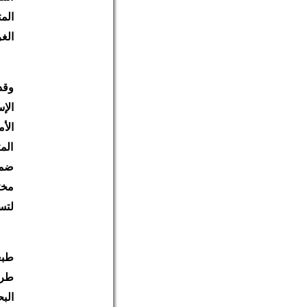
الم
الغ
وقد
الإ
الأ
الم
ضمن
مخت
لتس
طبع
طري
الب