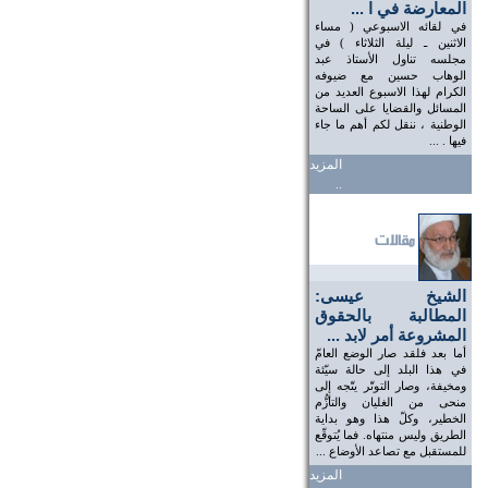
المعارضة في ا ...
في لقائه الاسبوعي ( مساء
الاثنين ـ ليلة الثلاثاء ) في
مجلسه تناول الأستاذ عبد
الوهاب حسين مع ضيوفه
الكرام لهذا الاسبوع العديد من
المسائل والقضايا على الساحة
الوطنية ، ننقل لكم أهم ما جاء
فيها . ...
المزيد
..
الشيخ عيسى:
المطالبة بالحقوق
المشروعة أمر لابد ...
أما بعد فلقد صار الوضع العامّ
في هذا البلد إلى حالة سيّئة
ومخيفة، وصار التوتّر يتّجه إلى
منحى من الغليان والتأزُّم
الخطير، وكلّ هذا وهو بداية
الطريق وليس منتهاه. فما يُتوقّع
للمستقبل مع تصاعد الأوضاع ...
المزيد