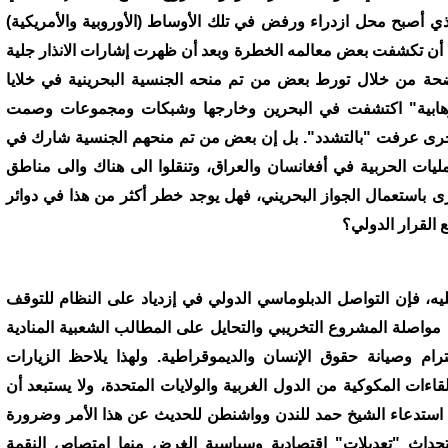
ذي أصبح محل ازدراء ورفض في تلك الأوساط (الأوروبية والأمريكية)
 أن تكشفت بعض معالمه الخطرة وبعد أن ظهرت إشارات الانذار جلية
حة من خلال تورط بعض من تم منحه الجنسية البحرينية في خلايا
هابية" اكتشفت في البحرين وخارجها وشبكات ومجموعات وصمت
رى عرفت "بالتشدد". بل إن بعض من تم منحهم الجنسية شارك في
مليات الحربية في أفغانسان والعراق، وتنقلوا الى هناك والى مناطق
ى باستعمال الجواز البحريني، فهل يوجد خطر أكثر من هذا في دوائر
 القرار الدولي؟
يه، فإن التواصل الدبلوماسي الدولي في إزدياد على النظام للتوقف
مواصلة المشروع التخريبي والتحايل على المطالب الشعبية المنادية
ترام وصيانة حقوق الإنسان والديموقراطية. ولهذا يلاحظ الزيارات
لقاءات المكوكية من الدول الغربية والولايات المتحدة، ولا يستبعد أن
 استدعاء الشيخ حمد للندن وواشنطن للحديث عن هذا الأمر وضرورة
حداث "تعديلات" اقتصادية وسياسية الغرض منها امتصاص النقمة