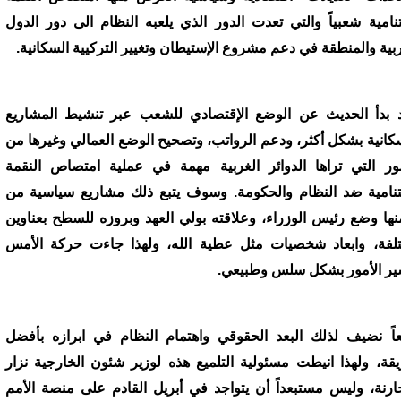
تنامية شعبياً والتي تعدت الدور الذي يلعبه النظام الى دور الدول
ربية والمنطقة في دعم مشروع الإستيطان وتغيير التركيية السكانية.
 بدأ الحديث عن الوضع الإقتصادي للشعب عبر تنشيط المشاريع
سكانية بشكل أكثر، ودعم الرواتب، وتصحيح الوضع العمالي وغيرها من
مور التي تراها الدوائر الغربية مهمة في عملية امتصاص النقمة
تنامية ضد النظام والحكومة. وسوف يتبع ذلك مشاريع سياسية من
ها وضع رئيس الوزراء، وعلاقته بولي العهد وبروزه للسطح بعناوين
لفة، وابعاد شخصيات مثل عطية الله، ولهذا جاءت حركة الأمس
ير الأمور بشكل سلس وطبيعي.
اً نضيف لذلك البعد الحقوقي واهتمام النظام في ابرازه بأفضل
قة، ولهذا انيطت مسئولية التلميع هذه لوزير شئون الخارجية نزار
حارنة، وليس مستبعداً أن يتواجد في أبريل القادم على منصة الأمم