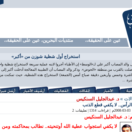
، عين على الحقيقة،، منتديات البحرين، عين على الحقيقة،، منتدي
استخراج أول شظية شوزن من «أكبر»
 والد المصاب أكبر علي لـ»الوسط» إن الأطباء أجروا لابنه عملية سريعة لاستخراج شظية و
لت بالقرب من منطقة «الحوض». وذكر والد المصاب أن الطبيبة المعالجة أدخلت أكبر إلى غ
اشرة وخمس وأربعين دقيقة صباح أمس (الجمعة) لاستخراج هذه الشظية، حيث تمكنت من ذ
ة. ...
الات »
د. عبدالجليل السنكيس
الرأس.. لا يكفي قطع الذنب
2008-03-03
م | قراءات: 1314 | تعليقات: 2
: د. عبدالجليل السنكيس
لا يكفي استجواب عطية الله أوتنحيته.. نطالب بمحاكمته ومن