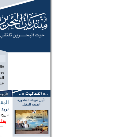
منتديات البحرين
قال
ووص
الع
عشر
تأبين شهداء الشاخورة
المق
الجمعة المقبل
نريد 
تاريخ:
بقلم