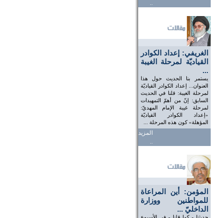
..
الغريفي: إعداد الكوادر
القياديّة لمرحلة الغيبة
...
يستمر بنا الحديث حول هذا
العنوان... إعداد الكوادر القياديّة
لمرحلة الغيبة: قلنا في الحديث
السابق: إنّ من أهمّ التمهيدات
لمرحلة غيبة الإمام المهديّ:
«إعداد الكوادر القياديّة
المؤهلة» كون هذه المرحلة ...
المزيد
..
المؤمن: أين المراعاة
للمواطنين ووزارة
الداخليّ ...
حديثنا - كما قلنا - في الأسبوع