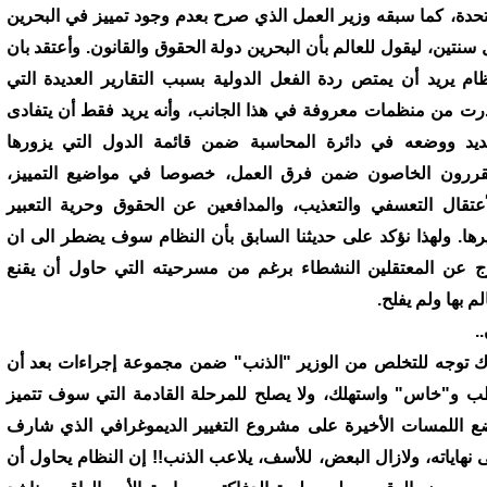
تحدة، كما سبقه وزير العمل الذي صرح بعدم وجود تمييز في البحرين
 سنتين، ليقول للعالم بأن البحرين دولة الحقوق والقانون. وأعتقد بان
ظام يريد أن يمتص ردة الفعل الدولية بسبب التقارير العديدة التي
ت من منظمات معروفة في هذا الجانب، وأنه يريد فقط أن يتفادى
نديد ووضعه في دائرة المحاسبة ضمن قائمة الدول التي يزورها
قررون الخاصون ضمن فرق العمل، خصوصا في مواضيع التمييز،
أعتقال التعسفي والتعذيب، والمدافعين عن الحقوق وحرية التعبير
رها. ولهذا نؤكد على حديثنا السابق بأن النظام سوف يضطر الى ان
ج عن المعتقلين النشطاء برغم من مسرحيته التي حاول أن يقنع
لم بها ولم يفلح.
.
ك توجه للتخلص من الوزير "الذنب" ضمن مجموعة إجراءات بعد أن
 و"خاس" واستهلك، ولا يصلح للمرحلة القادمة التي سوف تتميز
ع اللمسات الأخيرة على مشروع التغيير الديموغرافي الذي شارف
 نهاياته، ولازال البعض، للأسف، يلاعب الذنب!! إن النظام يحاول أن