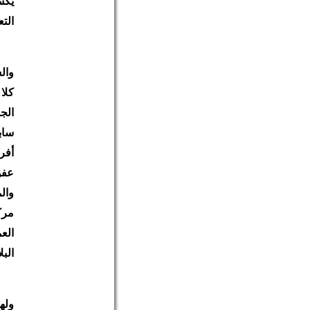
يكس
الت
وال
كلا
الج
ساب
أفرا
عفو
وال
مرك
الع
البل
وله