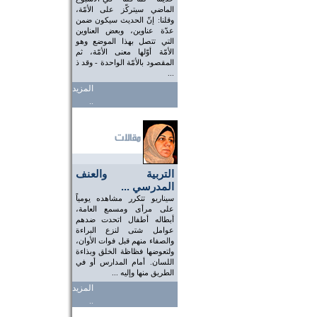
الماضي سيتركّز على الأمّة،
وقلنا: إنّ الحديث سيكون ضمن
عدّة عناوين، وبعض العناوين
التي تتصل بهذا الموضع وهو
الأمّة أوّلها معنى الأمّة، ثم
المقصود بالأمّة الواحدة - وقد ذ
...
المزيد
..
التربية والعنف
المدرسي ...
سيناريو تتكرر مشاهده يومياً
على مرأى ومسمع العامة،
أبطاله أطفال اتحدت ضدهم
عوامل شتى لنزع البراءة
والصفاء منهم قبل فوات الأوان،
ولتعوضها فظاظة الخلق وبذاءة
اللسان. أمام المدارس أو في
الطريق منها وإليه ...
المزيد
..