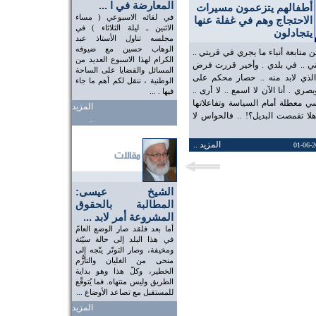
المعارضة في ا ...
أطفالهم يتزعمون مسيرات
في لقائه الاسبوعي ( مساء
الاحتجاج وهم في غفلة عنها
الاثنين ـ ليلة الثلاثاء ) في
يتجادلون
مجلسه تناول الأستاذ عبد
الوهاب حسين مع ضيوفه
متابعة أنباء ما يجري في قريتي ..
الكرام لهذا الاسبوع العديد من
ي .. في بلدي . وأخير قررت فرض
المسائل والقضايا على الساحة
لذي لابد منه .. حصار محكم على
الوطنية ، ننقل لكم أهم ما جاء
ي . أنا الآن لا اسمع .. لا أرى ..
فيها . ...
 معطلة أمام السياسة وتفاعلاتها
المزيد
 هلا تقمصت البديل؟! .. فالحواس لا
..
المزيد ..
الشيخ عيسى:
المطالبة بالحقوق
المشروعة أمر لابد ...
أما بعد فلقد صار الوضع العامّ
في هذا البلد إلى حالة سيّئة
ومخيفة، وصار التوتّر يتّجه إلى
منحى من الغليان والتأزُّم
الخطير، وكلّ هذا وهو بداية
الطريق وليس منتهاه. فما يُتوقّع
للمستقبل مع تصاعد الأوضاع ...
المزيد