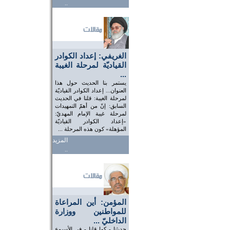
..
الغريفي: إعداد الكوادر
القياديّة لمرحلة الغيبة
...
يستمر بنا الحديث حول هذا
العنوان... إعداد الكوادر القياديّة
لمرحلة الغيبة: قلنا في الحديث
السابق: إنّ من أهمّ التمهيدات
لمرحلة غيبة الإمام المهديّ:
«إعداد الكوادر القياديّة
المؤهلة» كون هذه المرحلة ...
المزيد
..
المؤمن: أين المراعاة
للمواطنين ووزارة
الداخليّ ...
حديثنا - كما قلنا - في الأسبوع