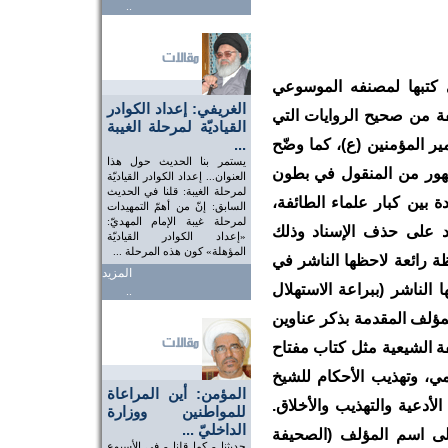
..
 كتبها لمصنفه الموسوعي
الغريفي: إعداد الكوادر
فة من صحيح الروايات التي
القياديّة لمرحلة الغيبة
ير المؤمنين (ع)، كما وضّح
...
يستمر بنا الحديث حول هذا
شهور من المنقول في بطون
العنوان... إعداد الكوادر القياديّة
لمرحلة الغيبة: قلنا في الحديث
 بين كبار علماء الطائفة،
السابق: إنّ من أهمّ التمهيدات
لمرحلة غيبة الإمام المهديّ:
د على حذف الإسناد وذلك
«إعداد الكوادر القياديّة
المؤهلة» كون هذه المرحلة ...
ظة رائعة لاحظها الناشر في
المزيد
لناشر (ببراعة الاستهلال
..
مؤلف المقدمة بذكر عناوين
فة الشيعية مثل كتاب مفتاح
مي، وتهذيب الأحكام للشيخ
المؤمن: أين المراعاة
أدعية والتهذيب والأخلاق.
للمواطنين ووزارة
الداخليّ ...
ى اسم المؤلف (الصحيفة
حديثنا - كما قلنا - في الأسبوع