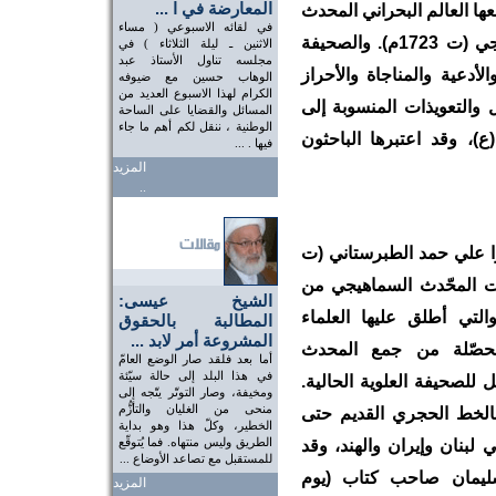
المعارضة في ا ...
ها العالم البحراني المحدث
في لقائه الاسبوعي ( مساء
الشيخ عبدالله بن صالح السماهيجي (ت 1723م). والصحيفة
الاثنين ـ ليلة الثلاثاء ) في
مجلسه تناول الأستاذ عبد
دعية والمناجاة والأحراز
الوهاب حسين مع ضيوفه
الكرام لهذا الاسبوع العديد من
ل والتعويذات المنسوبة إلى
المسائل والقضايا على الساحة
الوطنية ، ننقل لكم أهم ما جاء
)، وقد اعتبرها الباحثون
فيها . ...
المزيد
..
زا علي حمد الطبرستاني (ت
 فات المحّدث السماهيجي من
الشيخ عيسى:
التي أطلق عليها العلماء
المطالبة بالحقوق
المشروعة أمر لابد ...
لمحصّلة من جمع المحدث
أما بعد فلقد صار الوضع العامّ
في هذا البلد إلى حالة سيّئة
 للصحيفة العلوية الحالية.
ومخيفة، وصار التوتّر يتّجه إلى
منحى من الغليان والتأزُّم
 بالخط الحجري القديم حتى
الخطير، وكلّ هذا وهو بداية
الطريق وليس منتهاه. فما يُتوقّع
لبنان وإيران والهند، وقد
للمستقبل مع تصاعد الأوضاع ...
سليمان صاحب كتاب (يوم
المزيد