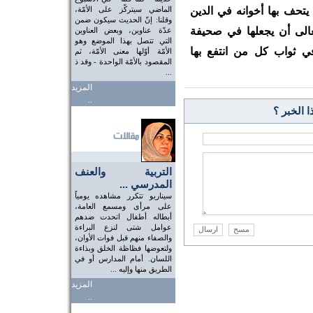
 يتحف بها أخوانه في الدين
الماضي سيتركّز على الأمّة،
وقلنا: إنّ الحديث سيكون ضمن
عالى أن يجعلها في صحيفة
عدّة عناوين، وبعض العناوين
التي تتصل بهذا الموضع وهو
ي ثواب كل من انتفع بها
الأمّة أوّلها معنى الأمّة، ثم
المقصود بالأمّة الواحدة - وقد ذ
...
المزيد
..
 الخبر ؟
التربية والعنف
المدرسي ...
سيناريو تتكرر مشاهده يومياً
على مرأى ومسمع العامة،
أبطاله أطفال اتحدت ضدهم
عوامل شتى لنزع البراءة
والصفاء منهم قبل فوات الأوان،
ولتعوضها فظاظة الخلق وبذاءة
اللسان. أمام المدارس أو في
الطريق منها وإليه ...
المزيد
..