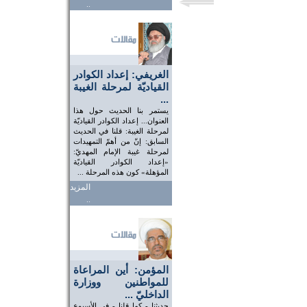
..
الغريفي: إعداد الكوادر
القياديّة لمرحلة الغيبة
...
يستمر بنا الحديث حول هذا
العنوان... إعداد الكوادر القياديّة
لمرحلة الغيبة: قلنا في الحديث
السابق: إنّ من أهمّ التمهيدات
لمرحلة غيبة الإمام المهديّ:
«إعداد الكوادر القياديّة
المؤهلة» كون هذه المرحلة ...
المزيد
..
المؤمن: أين المراعاة
للمواطنين ووزارة
الداخليّ ...
حديثنا - كما قلنا - في الأسبوع