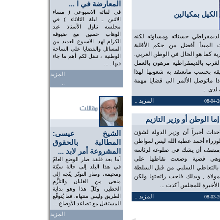
المعارضة في ا ...
في لقائه الاسبوعي ( مساء
الكيل بمكيالين
الاثنين ـ ليلة الثلاثاء ) في
مجلسه تناول الأستاذ عبد
الوهاب حسين مع ضيوفه
لديمقراطي حسناته ومساوئه لكنه
الكرام لهذا الاسبوع العديد من
المبدأ أفضل من حكم الأقلية
المسائل والقضايا على الساحة
رية كما هو الحال في الوطن العربي.
الوطنية ، ننقل لكم أهم ما جاء
لغرب بالديمقراطية مرهون بالعمل
فيها . ...
قه بحسب ماتعتقد به شعوبها لهذا
المزيد
اذا ماتوصل الألمر الى قضايا مهمة
..
دى ...
المزيد ..
إما الوطن أو وزير التازيم
احداث أخيراً أن وزير الدولة لشؤن
الشيخ عيسى:
زراء أحمد عطية الله ليس لمواطن
المطالبة بالحقوق
نصف أن يشك في ضلوعه لرئاسة
المشروعة أمر لابد ...
 وهي قضية وضعت نقاطها على
أما بعد فلقد صار الوضع العامّ
في هذا البلد إلى حالة سيّئة
بالتعاطي السلبي من قبل السلطة
ومخيفة، وصار التوتّر يتّجه إلى
مولاة , وبذلك فاحت رائحتها ولكن
منحى من الغليان والتأزُّم
الأخيرة للمجلس أكدت ...
الخطير، وكلّ هذا وهو بداية
المزيد ..
الطريق وليس منتهاه. فما يُتوقّع
للمستقبل مع تصاعد الأوضاع ...
المزيد