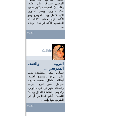
الماضي سيتركّز على الأمّة،
وقلنا: إنّ الحديث سيكون ضمن
عدّة عناوين، وبعض العناوين
التي تتصل بهذا الموضع وهو
الأمّة أوّلها معنى الأمّة، ثم
المقصود بالأمّة الواحدة - وقد ذ
...
المزيد
..
التربية والعنف
المدرسي ...
سيناريو تتكرر مشاهده يومياً
على مرأى ومسمع العامة،
أبطاله أطفال اتحدت ضدهم
عوامل شتى لنزع البراءة
والصفاء منهم قبل فوات الأوان،
ولتعوضها فظاظة الخلق وبذاءة
اللسان. أمام المدارس أو في
الطريق منها وإليه ...
المزيد
..