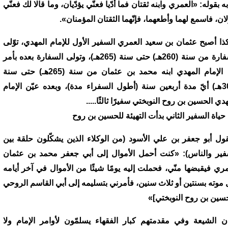
ه بقوله: «العمري وابنه ثقتان فما أدّيا فعنّي يؤدّيان، وما قالا لك فعنّي
لان، فاسمع لهما وأطعهما، فإنّهما الثقتان المؤمنان».
ذا أصبح عثمان بن سعيد العمري السفير الأول للإمام المهدي، توّلى
السفارة من سنة (260هـ) حتى سنة (265هـ)، وتولى السفارة بعده بأمر
من الإمام المهدي ابنه محمد بن عثمان من سنة (265هـ) حتى سنة
(305هـ) أيّ مدة أربعين سنة (أطول السفراء مدة)، وبعده عيّن الإمام
دي الحسين بن روح النوبختي سفيرًا ثالثًا.....
حياة السفير الثاني بدأت التهيئة للحسين بن روح
قول أبو جعفر بن علي الأسود (من الوكلاء الذين يشكّلون حلقة بين
فير والناس): «كنت أحمل الأموال إلى أبي جعفر محمد بن عثمان
مري فيقبضها منّي، فحملت إليه يومًا شيئًا من الأموال في آخر أيامه
 موته بسنتين أو ثلاث سنين، فأمرني بتسليمه إلى أبي القاسم الروحي
حسين بن روح النوبختي]»
ن الشيعة وفي مقدمتهم كبار الفقهاء يسلمّون لأوامر الإمام ولا