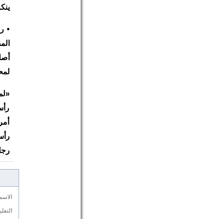
ينك
• ر
الم
أصل
لمح
«لم
رأس
أمر
رأس
رجل
الاسم
التعل