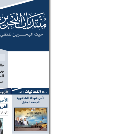
منتديات البح
قال
ووص
الع
عشر
تأبين شهداء الشاخورة
الأخب
الجمعة المقبل
الغري
تاريخ: