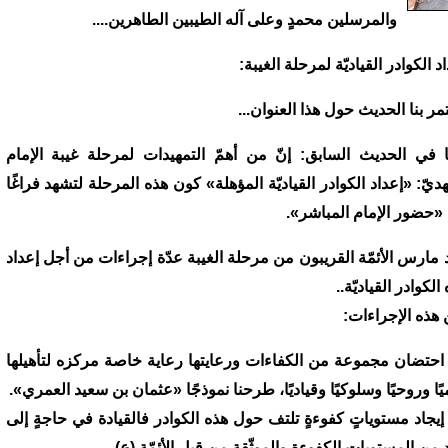
والمرسلين محمدٍ وعلى آله الطيبين الطاهرين....
د الكوادر القياديّة لمرحلة الغيبة:
مر بنا الحديث حول هذا العنوان...
ا في الحديث السابق: إنّ من أهمّ التمهيدات لمرحلة غيبة الإمام
هديّ: «إعداد الكوادر القياديّة المؤهلة» كون هذه المرحلة لتشهد فراغًا
«حضور الإمام المباشر».
 مارس الأئمّة القريبون من مرحلة الغيبة عدّة إجراءات من أجل إعداد
الكوادر القياديّة..
هذه الإجراءات:
1) احتضان مجموعة من الكفاءات ورعايتها رعاية خاصة مركزه لتأهيلها
ًا وروحيًا وسلوكيًا وقياديًا، طرحنا نموذجًا «عثمان بن سعيد العمري».
2) إيجاد مستوياتٍ كفوءةٍ تلتف حول هذه الكوادر فالقيادة في حاجةٍ إلى
 من المستويات الكفوءة والموثّقة من قبل الأئمّة (ع).