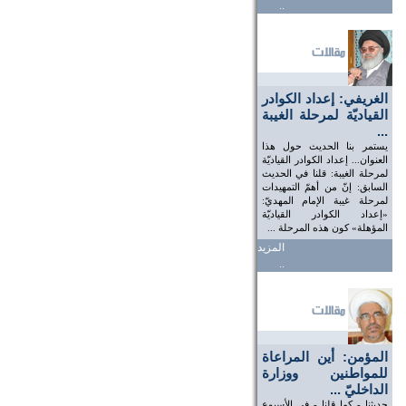
..
الغريفي: إعداد الكوادر
القياديّة لمرحلة الغيبة
...
يستمر بنا الحديث حول هذا
العنوان... إعداد الكوادر القياديّة
لمرحلة الغيبة: قلنا في الحديث
السابق: إنّ من أهمّ التمهيدات
لمرحلة غيبة الإمام المهديّ:
«إعداد الكوادر القياديّة
المؤهلة» كون هذه المرحلة ...
المزيد
..
المؤمن: أين المراعاة
للمواطنين ووزارة
الداخليّ ...
حديثنا - كما قلنا - في الأسبوع