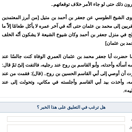
رون ذلك حتى لو جاء الأمر خلاف توقعاتهم..
وى الشيخ الطوسي عن جعفر بن أحمد بن متيل [من أبرز المعتمدين
قربين إلى محمد بن عثمان حتى أنّه في آخر عمره لا يأكل طعامًا إلاّ ما
ح في منزل جعفر بن أحمد وكان شيوخ الشيعة لا يشكون أنّه الخلف
مد بن عثمان]
ا حضرت أبا جعفر محمد بن عثمان العمري الوفاة كنت جالسًا عند
ه أسأله وأحدثه، وأبو القاسم بن روح عند رجليه، فالتفت إلىّ ثمّ قال:
ت أن أوصي إلى أبي القاسم الحسين بن روح.. (قال): فقمت من عند
ه، وأخذت بيد أبي القاسم وأجلسته في مكاني، وتحولت إلى عند
يه».
هل ترغب في التعليق على هذا الخبر ؟
يق