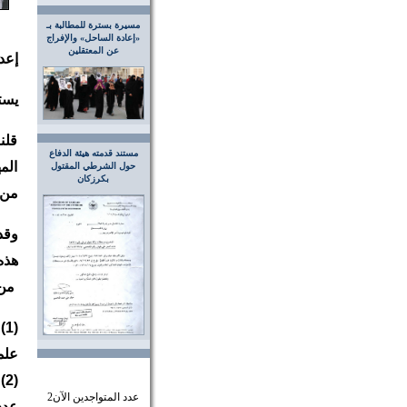
مسيرة بسترة للمطالبة بـ
«إعادة الساحل» والإفراج
عن المعتقلين
إعدا
يست
قلن
مستند قدمته هيئة الدفاع
الم
حول الشرطي المقتول
بكرزكان
من 
وقد
هذه 
من 
(
علمي
(
عدد المتواجدين الآن
2
عددٍ