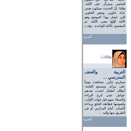
الماضي سيتركّز على الأمّة،
وقلنا: إنّ الحديث سيكون ضمن
عدّة عناوين، وبعض العناوين
التي تتصل بهذا الموضع وهو
الأمّة أوّلها معنى الأمّة، ثم
المقصود بالأمّة الواحدة - وقد ذ
...
المزيد
..
التربية والعنف
المدرسي ...
سيناريو تتكرر مشاهده يومياً
على مرأى ومسمع العامة،
أبطاله أطفال اتحدت ضدهم
عوامل شتى لنزع البراءة
والصفاء منهم قبل فوات الأوان،
ولتعوضها فظاظة الخلق وبذاءة
اللسان. أمام المدارس أو في
الطريق منها وإليه ...
المزيد
..