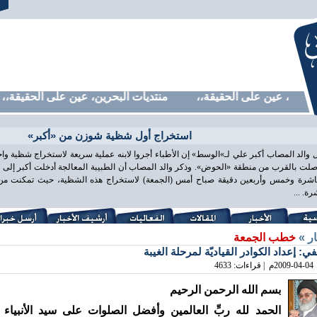
رين، عين على الحقيقة،، منتديات البحرين، عين على الحقيقة،، من
استخراج أول شظية شوزن من «أكبر»
 والد المصاب أكبر علي لـ»الوسط» إن الأطباء أجروا لابنه عملية سريعة لاستخراج شظية و
لت بالقرب من منطقة «الحوض». وذكر والد المصاب أن الطبيبة المعالجة أدخلت أكبر إلى غ
اشرة وخمس وأربعين دقيقة صباح أمس (الجمعة) لاستخراج هذه الشظية، حيث تمكنت من ذ
ة. ...
ار »
خطب الجمعة
في: إعداد الكوادر القياديّة لمرحلة الغيبة
2009-04-04
م | قراءات: 4633
بسم الله الرحمن الرحيم
الحمد لله ربِّ العالمين وأفضل الصلوات على سيد الأنبياء