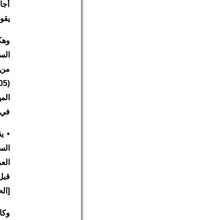
أجاب
يقو
وهك
المه
في 
• ي
الس
الع
قبل
[ال
وكا