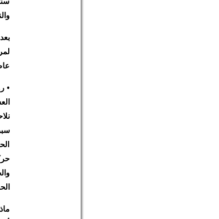
سنت
والن
بعد 
لمر
عاص
• ر
الع
نلا
سبق
الح
حرك
وال
الحق
ماذ