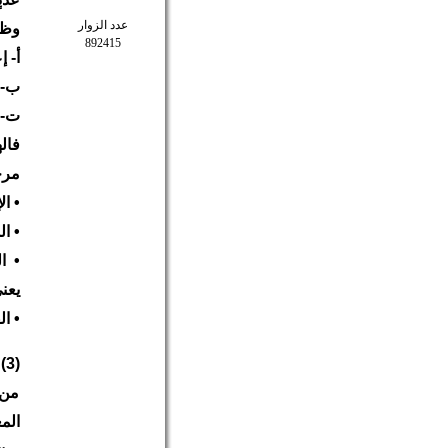
عدد الزوار
وظي
892415
أ‌-
ب‌- 
ت‌- 
فال
مرحل
• ال
• ا
• ا
يعني
• ال
(
من 
المع