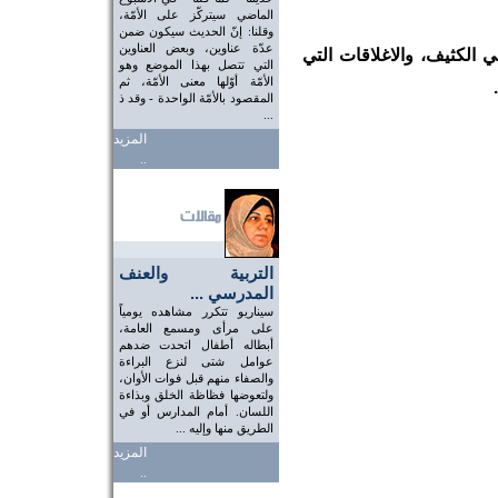
الماضي سيتركّز على الأمّة،
وقلنا: إنّ الحديث سيكون ضمن
عدّة عناوين، وبعض العناوين
ي الكثيف، والاغلاقات التي
التي تتصل بهذا الموضع وهو
الأمّة أوّلها معنى الأمّة، ثم
المقصود بالأمّة الواحدة - وقد ذ
...
المزيد
..
التربية والعنف
المدرسي ...
سيناريو تتكرر مشاهده يومياً
على مرأى ومسمع العامة،
أبطاله أطفال اتحدت ضدهم
عوامل شتى لنزع البراءة
والصفاء منهم قبل فوات الأوان،
ولتعوضها فظاظة الخلق وبذاءة
اللسان. أمام المدارس أو في
الطريق منها وإليه ...
المزيد
..