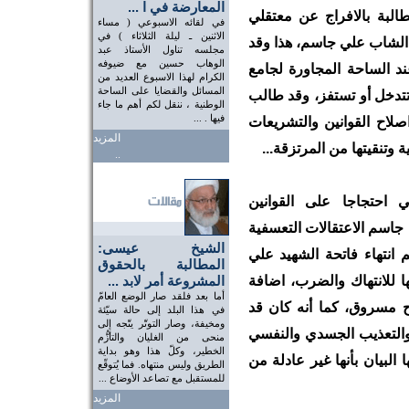
المعارضة في ا ...
البة بالافراج عن معتقلي
في لقائه الاسبوعي ( مساء
الاثنين ـ ليلة الثلاثاء ) في
الشاب علي جاسم، هذا وقد
مجلسه تناول الأستاذ عبد
الوهاب حسين مع ضيوفه
ند الساحة المجاورة لجامع
الكرام لهذا الاسبوع العديد من
المسائل والقضايا على الساحة
 تتدخل أو تستفز، وقد طالب
الوطنية ، ننقل لكم أهم ما جاء
فيها . ...
صلاح القوانين والتشريعات
المزيد
ة وتنقيتها من المرتزقة...
..
ي احتجاجا على القوانين
جاسم الاعتقالات التعسفية
الشيخ عيسى:
مراسم انتهاء فاتحة الشهيد علي
المطالبة بالحقوق
 للانتهاك والضرب، اضافة
المشروعة أمر لابد ...
أما بعد فلقد صار الوضع العامّ
 مسروق، كما أنه كان قد
في هذا البلد إلى حالة سيّئة
ومخيفة، وصار التوتّر يتّجه إلى
 والتعذيب الجسدي والنفسي
منحى من الغليان والتأزُّم
الخطير، وكلّ هذا وهو بداية
البيان بأنها غير عادلة من
الطريق وليس منتهاه. فما يُتوقّع
للمستقبل مع تصاعد الأوضاع ...
المزيد