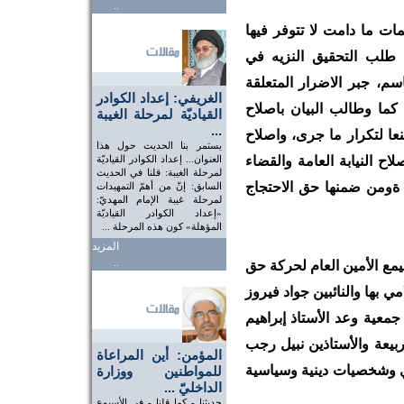
..
ات ما دامت لا تتوفر فيها
 طلب التحقيق النزيه في
، جبر الاضرار المتعلقة
الغريفي: إعداد الكوادر
 كما وطالب البيان باصلاح
القياديّة لمرحلة الغيبة
...
نعا لتكرار ما جرى، واصلاح
يستمر بنا الحديث حول هذا
اح النيابة العامة والقضاء
العنوان... إعداد الكوادر القياديّة
لمرحلة الغيبة: قلنا في الحديث
 ةومن ضمنها حق الاحتجاج
السابق: إنّ من أهمّ التمهيدات
لمرحلة غيبة الإمام المهديّ:
«إعداد الكوادر القياديّة
المؤهلة» كون هذه المرحلة ...
المزيد
..
ع الأمين العام لحركة حق
 بها والنائبين جواد فيروز
معية وعد الأستاذ إبراهيم
يعة والأستاذين نبيل رجب
المؤمن: أين المراعاة
ي وشخصيات دينية وسياسية
للمواطنين ووزارة
الداخليّ ...
حديثنا - كما قلنا - في الأسبوع