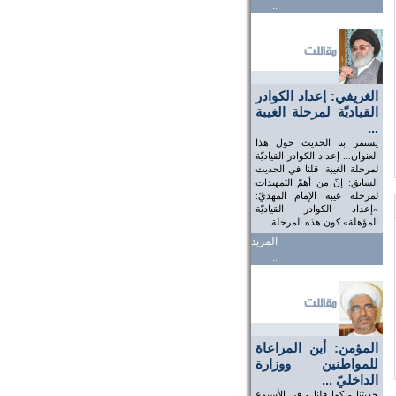
..
الغريفي: إعداد الكوادر
القياديّة لمرحلة الغيبة
...
يستمر بنا الحديث حول هذا
العنوان... إعداد الكوادر القياديّة
لمرحلة الغيبة: قلنا في الحديث
السابق: إنّ من أهمّ التمهيدات
لمرحلة غيبة الإمام المهديّ:
«إعداد الكوادر القياديّة
المؤهلة» كون هذه المرحلة ...
المزيد
..
المؤمن: أين المراعاة
للمواطنين ووزارة
الداخليّ ...
حديثنا - كما قلنا - في الأسبوع