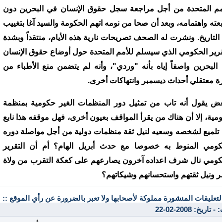
مم المتحدة من أجل مراجعة سجل حقوق الإنسان في البحرين دون
بعته واهتمامه، وبعد أن صحا من نومه اتهم الحكومة والسيد آغا بتغييب
 التاريخ. ونشرت له الصحف تصريحات نارية هذه الأيام، منتقداً وبشدة
قرير الحكومي الذي سيسلم للأمم المتحدة حول أوضاع حقوق الإنسان
البحرين واصفاً إياه بأنه "وردي"، وأنه لم يتضمن منع الأطباء من
رة معتقلي أحداث ديسمبر وانتهاكات أخرى.
عض يقول أنه تاب من تمثيل دور المنظمات الغير حكومية بمنظمة
مية، إلا أن هناك من يقرأ المواقف بعيون أخرى، فهل موقفه هذا نابع
تلميع لشخصه وسعيه لنيل ثقة منظمات دولية من أجل مواصلة دوره
كومي المنوط به خصوصا مع حدث أبريل الهام؟ أم أن التقرير
كومي نال شرف اعداده آخرون يصارعهم على كعكة التقرب من ولاة
مر ونيل ثقتهم واستحسانهم وشيكاتهم؟
التعليقات المنشورة مملوكة لأصحابها ولا تعبر بالضرورة عن رأي الموقع ::
تاريخ: 2008-02-22