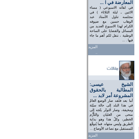
المعارضة في ا ...
في لقائه الاسبوعي ( مساء
الاثنين ـ ليلة الثلاثاء ) في
مجلسه تناول الأستاذ عبد
الوهاب حسين مع ضيوفه
الكرام لهذا الاسبوع العديد من
المسائل والقضايا على الساحة
الوطنية ، ننقل لكم أهم ما جاء
فيها . ...
المزيد
..
الشيخ عيسى:
المطالبة بالحقوق
المشروعة أمر لابد ...
أما بعد فلقد صار الوضع العامّ
في هذا البلد إلى حالة سيّئة
ومخيفة، وصار التوتّر يتّجه إلى
منحى من الغليان والتأزُّم
الخطير، وكلّ هذا وهو بداية
الطريق وليس منتهاه. فما يُتوقّع
للمستقبل مع تصاعد الأوضاع ...
المزيد