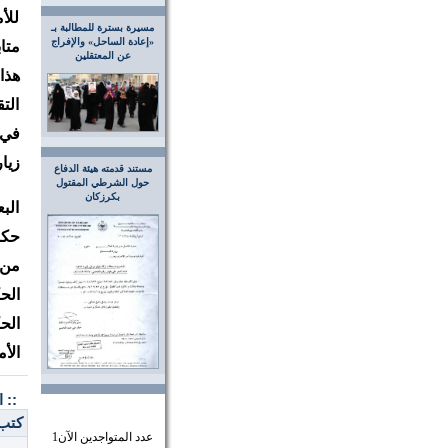
للأ
مسيرة بسترة للمطالبة بـ
«إعادة الساحل» والإفراج
متا
عن المعتقلين
هذا
الت
في 
زيا
مستند قدمته هيئة الدفاع
حول الشرطي المقتول
بكرزكان
الب
حكو
من 
الح
الح
الأ
:: 
كتب: - 
عدد المتواجدين الآن
1