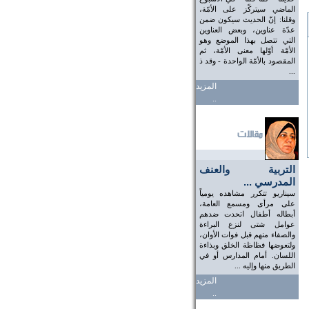
الماضي سيتركّز على الأمّة،
وقلنا: إنّ الحديث سيكون ضمن
عدّة عناوين، وبعض العناوين
التي تتصل بهذا الموضع وهو
الأمّة أوّلها معنى الأمّة، ثم
المقصود بالأمّة الواحدة - وقد ذ
...
المزيد
..
التربية والعنف
المدرسي ...
سيناريو تتكرر مشاهده يومياً
على مرأى ومسمع العامة،
أبطاله أطفال اتحدت ضدهم
عوامل شتى لنزع البراءة
والصفاء منهم قبل فوات الأوان،
ولتعوضها فظاظة الخلق وبذاءة
اللسان. أمام المدارس أو في
الطريق منها وإليه ...
المزيد
..