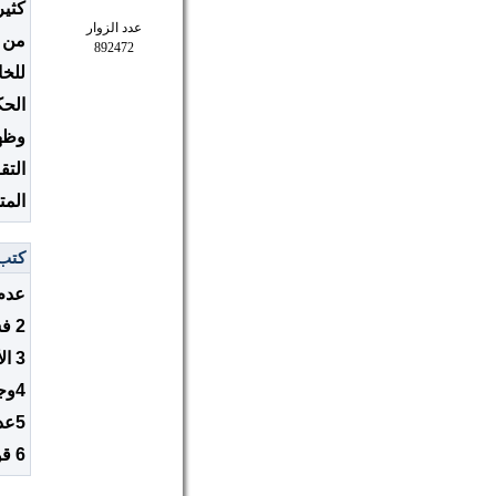
كثير
عدد الزوار
من س
892472
للخ
الحك
وظهي
الت
المت
كتب: hGajv3 - تاريخ:
عدم
2 فشل تجربة الدخول في البرلمان
3 الأنشطار في الحراك بين التيارين اليساري والديني
4وجود أزمة مرجعية في التيارين
5عدم مصداقية الحركة الأصلاحية برمتها
6 قوة الجذب الحكومي للنفوس الضعيفة