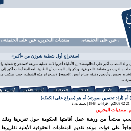
حرين، عين على الحقيقة،، منتديات البحرين، عين على الحقيقة،، م
استخراج أول شظية شوزن من «أكبر»
 والد المصاب أكبر علي لـ»الوسط» إن الأطباء أجروا لابنه عملية سريعة لاستخراج شظية و
لت بالقرب من منطقة «الحوض». وذكر والد المصاب أن الطبيبة المعالجة أدخلت أكبر إلى غ
اشرة وخمس وأربعين دقيقة صباح أمس (الجمعة) لاستخراج هذه الشظية، حيث تمكنت من ذ
ة. ...
 أم (أراد تحسين صورته) أم هو (صراع على الكعكة)
2008-02-21
م | قراءات: 1948 | تعليقات: 2
: منتديات البحرين
حب محتجاً من ورشة عمل أقامتها الحكومة حول تقريرها وذلك
جاجاً على فوات موعد تقديم المنظمات الحقوقية الأهلية تقاريرها