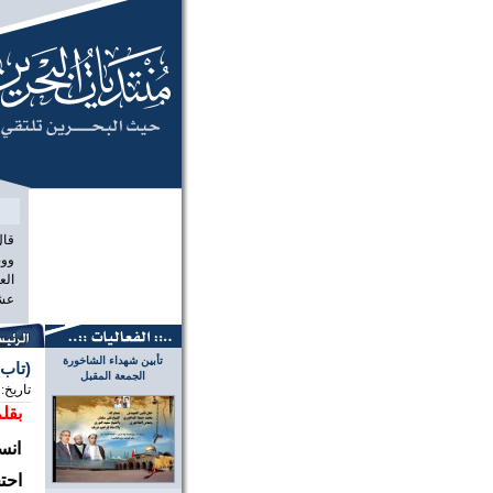
منتديات الب
قال
ووص
الع
عشر
تأبين شهداء الشاخورة
(تاب)
الجمعة المقبل
تاريخ:
بقلم
انس
احت