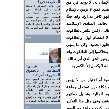
المعارضة في ا ...
إيمان به، لا يوجد فرد من
في لقائه الاسبوعي ( مساء
هب، فمن لا يؤمن بالإسلام
الاثنين ـ ليلة الثلاثاء ) في
مجلسه تناول الأستاذ عبد
هو كافر به..الخ. وقد حثّ
الوهاب حسين مع ضيوفه
الكرام لهذا الاسبوع العديد من
خالف المبادئ الإسلامية
المسائل والقضايا على الساحة
الوطنية ، ننقل لكم أهم ما جاء
الى: (فمن يكفر بالطاغوت
فيها . ...
المزيد
ا انفصام لها)، والطاغوت
..
اوز الحدود. وكل ما ينتهي
 يتحاكموا إلى الطاغوت وقد
غير الحق الذي أنزله الله،
 لا يكتمل إلاّ بالكفر به.
الشيخ عيسى:
المطالبة بالحقوق
المشروعة أمر لابد ...
أما بعد فلقد صار الوضع العامّ
ية أو اعتبار من لا يؤمن
في هذا البلد إلى حالة سيّئة
ومخيفة، وصار التوتّر يتّجه إلى
المشكلة حين تستحل جماعة
منحى من الغليان والتأزُّم
المالية وتحليل دمائهم
الخطير، وكلّ هذا وهو بداية
الطريق وليس منتهاه. فما يُتوقّع
د، وفي مثل هذا التفكير
للمستقبل مع تصاعد الأوضاع ...
المزيد
ن الكريم جماعة من اليهود