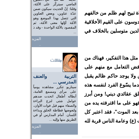
الماضي سيتركّز على الأمّة،
وقلنا: إنّ الحديث سيكون ضمن
اة تبيح لهم ظلم من خالفهم
عدّة عناوين، وبعض العناوين
التي تتصل بهذا الموضع وهو
وسون على القيم الأخلاقية
الأمّة أوّلها معنى الأمّة، ثم
المقصود بالأمّة الواحدة - وقد ذ
 الدين متوسلين بالخلاف في
...
المزيد
..
مثل هذا التفكير، فهناك من
يرفض التعامل مع منهم على
 ولا يوجد حاكم ظالم يقبل
التربية والعنف
المدرسي ...
ما يسّوغ الفرد لنفسه هذه
سيناريو تتكرر مشاهده يومياً
على مرأى ومسمع العامة،
لق عقائدي ديني! ومن أبرز
أبطاله أطفال اتحدت ضدهم
عوامل شتى لنزع البراءة
فهو على ما اقترفته يده من
والصفاء منهم قبل فوات الأوان،
ولتعوضها فظاظة الخلق وبذاءة
ّ بعد الموت"، فقد اعتبر كل
اللسان. أمام المدارس أو في
الطريق منها وإليه ...
 (ع) وعامة الناس قربة لله
المزيد
..