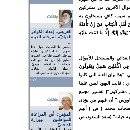
..
أموال الآخرين من مشركين
هم سبب كافٍ يستحلون به
 الْكِتَابِ مَنْ إِنْ تَأْمَنْهُ
الغريفي: إعداد الكوادر
ا يُؤَدِّهِ إِلَيْك إِلَّا مَا دُمْتَ عَلَيْهِ
القياديّة لمرحلة الغيبة
...
يستمر بنا الحديث حول هذا
العنوان... إعداد الكوادر القياديّة
لمرحلة الغيبة: قلنا في الحديث
لعدائي والمستحل للأموال
السابق: إنّ من أهمّ التمهيدات
لمرحلة غيبة الإمام المهديّ:
ِي الْأُمِّيِّينَ سَبِيلٌ وَيَقُولُونَ
«إعداد الكوادر القياديّة
المؤهلة» كون هذه المرحلة ...
برسي: "هذا بيان العلة التي كانوا
المزيد
 أي : قالت اليهود ليس علينا
..
هم مشركون"( تفسير مجمع
 السيد ابن طاووس:" أن فيهم من يؤدى
 وأصحاب محمد ( ص ) أنهم
المؤمن: أين المراعاة
فيه خيانة" (سعد السعود، ص
للمواطنين ووزارة
الداخليّ ...
حديثنا - كما قلنا - في الأسبوع