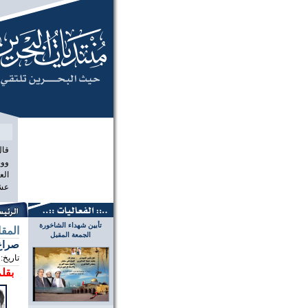
منتديات البح
قال
ووص
الع
عشر
تأبين شهداء الشاخورة
المق
الجمعة المقبل
صراع 
تاريخ:
بقلم