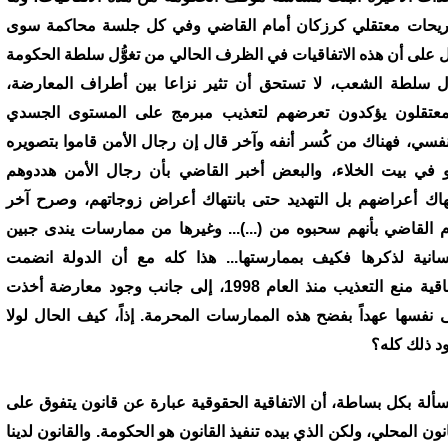
يحات معتقلي كرزكان أمام القاضي وفي كل جلسة محاكمة سوى
ل على أن هذه الاتفاقيات في الظرف الحالي من تغوُّل سلطة الحكومة
ل سلطة الشعب، لا تستحق أن تثير نزاعا بين أطراف المعارضة،
معتقلون يؤكدون تعرضهم لتعذيب مبرمج على المستوى الجسدي
نفسي، فهناك من كُسر أنفه وآخر قال إن رجال الأمن قاموا بتصويره
 في بيت الخلاء، والبعض أخبر القاضي بأن رجال الأمن هددوهم
تهاك أعراضهم بل التهديد حتى بانتهاك أعراض زوجاتهم، وصرح آخر
م القاضي بأنهم سحبوه من (...)... وغيرها من ممارسات يندى جبين
نسانية لذكرها فكيف بممارستها... هذا كله مع أن الدولة انضمت
لاتفاقية منع التعذيب منذ العام 1998، إلى جانب وجود معارضة أخذت
 نفسها عهداً بفضح هذه الممارسات المحرمة. إذاً، كيف الحال لولا
د ذلك كله؟
سألة بكل بساطة، أن الاتفاقية الحقوقية عبارة عن قانون يتفوق على
انون المحلي، ولكن الذي بيده تنفيذ القانون هو الحكومة. والقانون لدينا