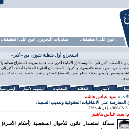
رين، عين على الحقيقة،، منتديات البحرين، عين على الحقيقة،، من
استخراج أول شظية شوزن من «أكبر»
 والد المصاب أكبر علي لـ»الوسط» إن الأطباء أجروا لابنه عملية سريعة لاستخراج شظية و
لت بالقرب من منطقة «الحوض». وذكر والد المصاب أن الطبيبة المعالجة أدخلت أكبر إلى غ
اشرة وخمس وأربعين دقيقة صباح أمس (الجمعة) لاستخراج هذه الشظية، حيث تمكنت من ذ
ة. ...
الات »
سيد عباس هاشم
المعارضة على الاتفاقيات الحقوقية وتعذيب السجناء
2008-07-15
م | قراءات: 1756
: سيد عباس هاشم
مسألة استصدار قانون للأحوال الشخصية (أحكام الأسرة)