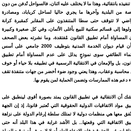
تنفيذه بانتقائية، وهذا ما لا يختلف عليه اثنان، فالسواحل تُدفن من دون
ة من البلدية وآخرها ما يجري حاليا لساحل كرباباد، ومصادرة
راضي لا تتوقف حتى سطا المتنفذون على المقابر كمقبرة كرانة
لوها إلى قسائم سكنية للبيع بأغلى الأثمان، وفي كل صغيرة وكبيرة
 المساواة أمام تطبيق القانون مُفتقدة، وما نشرته بعض الصحف
بشأن قيام ديوان الخدمة المدنية بتوظيف 2000 جامعي على أسس
نتماء الطائفي سوى نموذجٍ يدلل على عدم المساواة أمام تطبيق
انون، بل والإمعان في الانتقائية الرسمية في تطبيقه بلا حياء أو خوف
محاسبة وعقاب، وهذا يعني وجود ضوء أخضر من جهات متنفذة تقف
ء دعم هذه الممارسات وتضمن الحماية لمن يقوم بها.
شك أن الانتقائية في تطبيق القانون يمتد بصورة أقوى لينطبق على
يق مواد الاتفاقيات الدولية الحقوقية التي تُعتبر قانونا، إذ إن الجهة
تُفق معها هي منظمات دولية لا تمتلك سلطة إرغام الدولة على نزاهة
يق الاتفاقية التي وقعتها... بل الأشد غرابة في هذا البلد أنه حتى
تفاقيات غير الحقوقية فإن الادعاء العام أصلا لا يعرف أن توقيع الدولة