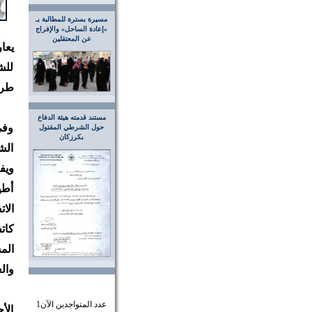
مسيرة بسترة للمطالبة بـ
«إعادة الساحل» والإفراج
عن المعتقلين
يعا
للش
طري
مستند قدمته هيئة الدفاع
وفي
حول الشرطي المقتول
بكرزكان
الش
ويف
أطي
الا
كات
الم
وال
عدد المتواجدين الآن
1
الأ