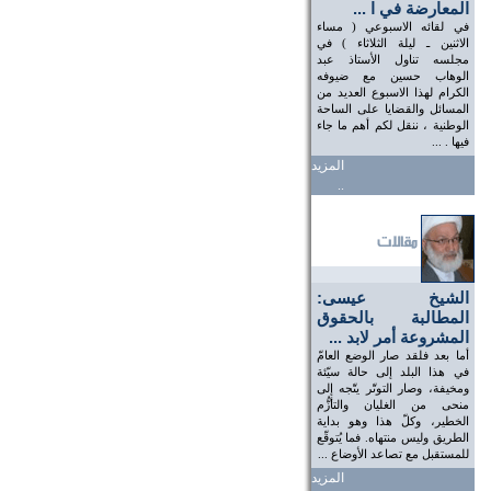
المعارضة في ا ...
في لقائه الاسبوعي ( مساء
الاثنين ـ ليلة الثلاثاء ) في
مجلسه تناول الأستاذ عبد
الوهاب حسين مع ضيوفه
الكرام لهذا الاسبوع العديد من
المسائل والقضايا على الساحة
الوطنية ، ننقل لكم أهم ما جاء
فيها . ...
المزيد
..
الشيخ عيسى:
المطالبة بالحقوق
المشروعة أمر لابد ...
أما بعد فلقد صار الوضع العامّ
في هذا البلد إلى حالة سيّئة
ومخيفة، وصار التوتّر يتّجه إلى
منحى من الغليان والتأزُّم
الخطير، وكلّ هذا وهو بداية
الطريق وليس منتهاه. فما يُتوقّع
للمستقبل مع تصاعد الأوضاع ...
المزيد