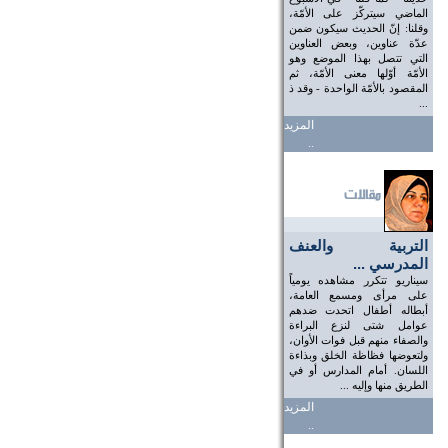
الماضي سيتركّز على الأمّة،
وقلنا: إنّ الحديث سيكون ضمن
عدّة عناوين، وبعض العناوين
التي تتصل بهذا الموضع وهو
الأمّة أوّلها معنى الأمّة، ثم
المقصود بالأمّة الواحدة - وقد ذ
...
المزيد
..
التربية والعنف
المدرسي ...
سيناريو تتكرر مشاهده يومياً
على مرأى ومسمع العامة،
أبطاله أطفال اتحدت ضدهم
عوامل شتى لنزع البراءة
والصفاء منهم قبل فوات الأوان،
ولتعوضها فظاظة الخلق وبذاءة
اللسان. أمام المدارس أو في
الطريق منها وإليه ...
المزيد
..