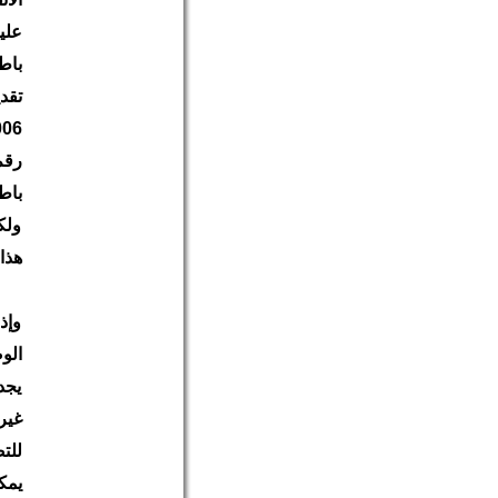
علي
باط
تقد
باط
ولك
هذا 
وإذ
الو
يجد
غير
للت
يمك