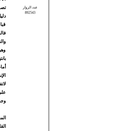
تصر
عدد الزوار
892543
دلي
قبا
فال
وال
وهو
بان
أما
الإ
على
وجو
الم
الق