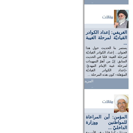
..
الغريفي: إعداد الكوادر
القياديّة لمرحلة الغيبة
...
يستمر بنا الحديث حول هذا
العنوان... إعداد الكوادر القياديّة
لمرحلة الغيبة: قلنا في الحديث
السابق: إنّ من أهمّ التمهيدات
لمرحلة غيبة الإمام المهديّ:
«إعداد الكوادر القياديّة
المؤهلة» كون هذه المرحلة ...
المزيد
..
المؤمن: أين المراعاة
للمواطنين ووزارة
الداخليّ ...
حديثنا - كما قلنا - في الأسبوع