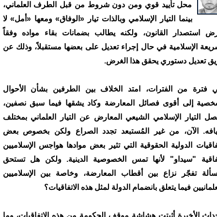
محل تأييد قوي ومن دون شروط من قبل الطرف العلماني،
بينما التيار الإسلامي وبالذات تيار «الوفاق» ومعها «أمل» لا
رض استصدار القانون، ولكنه يطالب بضمانات بقاء مواده وفقاً
ريعة الإسلامية في حال إجراء تعديل على بعضها مستقبلاً، وذلك عن
ق تعديل دستوري يحقق هذا الغرض.
 فترة من الفترات، امتد الخلاف بين الطرفين بشأن الأحوال
خصية إلى أقوى فصائل المعارضة وكاد يشقها فيما سبق نصفين،
صل التيار الإسلامي الشيعي المعارض عن التيار العلماني بمختلف
افه. الآن، من غير المُستبعد تجدد الصراع ولكن بخصوص بعض
تفاقيات الدولية الحقوقية التي تثير بعض موادها هواجس الإسلاميين
فاقية "سيداو" لأنها تمس الخصوصية الدينية. ولكن هل تستحق
سألة تفجّر نزاع بين أقطاب المعارضة، وخاصة بين الإسلاميين
علمانيين فيما يتعلق بانضمام الدولة لمثل هذه الاتفاقيات؟
حداث الأخيرة أثبتت هشاشة موقف الحكومة من هذه الاتفاقيات، وما