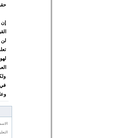
حقو
إن 
الق
لن 
تعل
لهو
الع
ولك
في 
وعل
الاسم
التعل