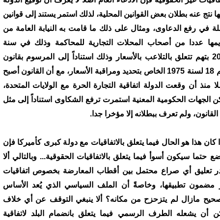
ها نتج عنه بطلان بعض القوانين المحلية، لذلك استمر يستند إلى قوانين
لة في رفع الدعاوى، ومثال على ذلك ما قامت به النيابة العامة من
يمها عددا من أصحاب المحلات التجارية للمحاكمة وذلك في سنة
2006 بتهم تتعلق بالتلاعب بالأسعار وذلك استناداً إلى المرسوم بقانون
رقم 18 لسنة 1975 الخاص بتحديد ومراقبة الأسعار، مع أن القانون أصبح
لا منذ أن وقعت الدولة اتفاقية التجارة الحرة مع الولايات المتحدة،
ن الجهات الحكومية المعنية استمرت ترفع الشكاوى استناداً إلى مثل
القانون، ولم تعرف ببطلانه إلا مؤخرا جدا.
ا كان هذا هو الحال فيما يتعلق بالاتفاقيات مع دولة كبرى كأميركا فإن
ضع حتما سيكون أسوأ فيما يتعلق بالاتفاقيات الحقوقية... وبالتالي ألا
ر تعليق أي صراع محتمل بين أقطاب المعارضة بخصوص اتفاقيات
 مضمون تطبيقها، وخاصةً أن الملف السياسي الذي يُعد الأساس
صحيح مازال لم يتزحزح من مكانه؟ ألا ينبغي التوقف عن أي خلاف
ن أن يشعله الطرف الرسمي فيما يتعلق بانضمام البلد لاتفاقية