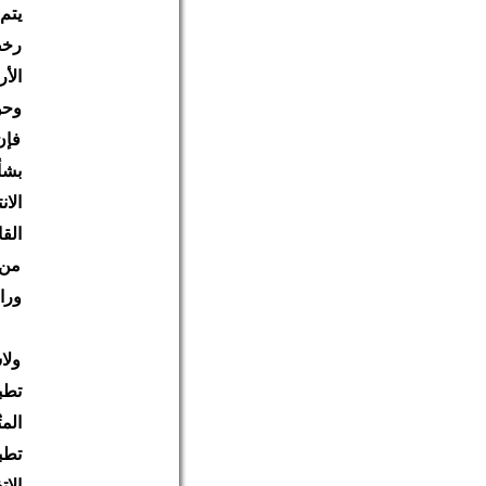
يتم 
رخص
الأ
وحو
فإن
الا
الق
من 
ورا
ولا
تطب
الم
تطب
الا