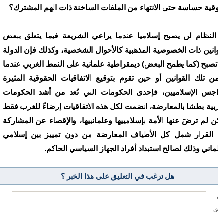
قية حساسة حتى الانتهاء من الملفات الساخنة ذات الهم المشترك؟
النظام لن يصبح إسلاميا عندما يراعي الشريعة فيما يتعلق ببعض
وانين ذات الخصوصية المذهبية كالأحوال الشخصية، وكذلك فإن الدولة
تصبح (كما يطمح البعض) ديمقراطية علمانية على النمط الغربي عندما
من تلك القوانين أو حين تقوم بتوقيع الاتفاقيات الحقوقية المثيرة
اجس الإسلاميين، فإحدى الحكومات التي تُعد من أشد الحكومات
ربية بطشا بالمعارضة، انضمت لكل هذه الاتفاقيات إرضاءً للغرب فقط
ن لم ترضَ عنها الأمة بإسلامييها وعلمانييها، والإقصاء عن المشاركة
القرار شمل كل الأطياف المعارضة من دون تمييز بين إسلامي
ماني وذلك لصالح استبداد أفراد الجهاز السياسي الحاكم.
هل ترغب في التعليق على هذا الخبر ؟
يق