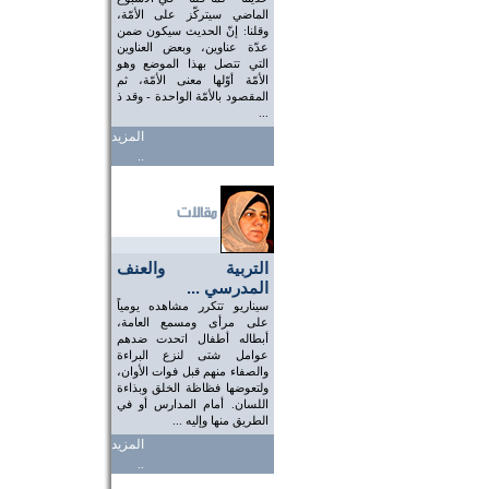
الماضي سيتركّز على الأمّة،
وقلنا: إنّ الحديث سيكون ضمن
عدّة عناوين، وبعض العناوين
التي تتصل بهذا الموضع وهو
الأمّة أوّلها معنى الأمّة، ثم
المقصود بالأمّة الواحدة - وقد ذ
...
المزيد
..
التربية والعنف
المدرسي ...
سيناريو تتكرر مشاهده يومياً
على مرأى ومسمع العامة،
أبطاله أطفال اتحدت ضدهم
عوامل شتى لنزع البراءة
والصفاء منهم قبل فوات الأوان،
ولتعوضها فظاظة الخلق وبذاءة
اللسان. أمام المدارس أو في
الطريق منها وإليه ...
المزيد
..