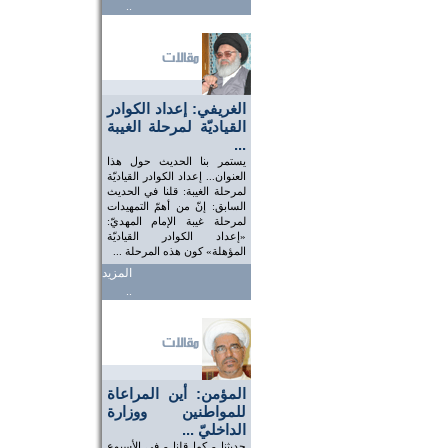
..
الغريفي: إعداد الكوادر
القياديّة لمرحلة الغيبة
...
يستمر بنا الحديث حول هذا
العنوان... إعداد الكوادر القياديّة
لمرحلة الغيبة: قلنا في الحديث
السابق: إنّ من أهمّ التمهيدات
لمرحلة غيبة الإمام المهديّ:
«إعداد الكوادر القياديّة
المؤهلة» كون هذه المرحلة ...
المزيد
..
المؤمن: أين المراعاة
للمواطنين ووزارة
الداخليّ ...
حديثنا - كما قلنا - في الأسبوع