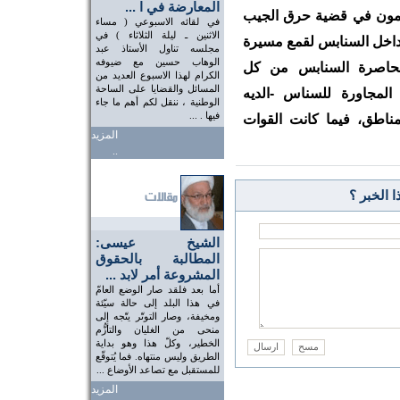
المعارضة في ا ...
همون في قضية حرق الجيب
في لقائه الاسبوعي ( مساء
الاثنين ـ ليلة الثلاثاء ) في
بداخل السنابس لقمع مسيرة
مجلسه تناول الأستاذ عبد
الوهاب حسين مع ضيوفه
 بمحاصرة السنابس من كل
الكرام لهذا الاسبوع العديد من
المسائل والقضايا على الساحة
المجاورة للسناس -الديه
الوطنية ، ننقل لكم أهم ما جاء
فيها . ...
ناطق، فيما كانت القوات
المزيد
..
 الخبر ؟
الشيخ عيسى:
المطالبة بالحقوق
المشروعة أمر لابد ...
أما بعد فلقد صار الوضع العامّ
في هذا البلد إلى حالة سيّئة
ومخيفة، وصار التوتّر يتّجه إلى
منحى من الغليان والتأزُّم
الخطير، وكلّ هذا وهو بداية
الطريق وليس منتهاه. فما يُتوقّع
للمستقبل مع تصاعد الأوضاع ...
المزيد