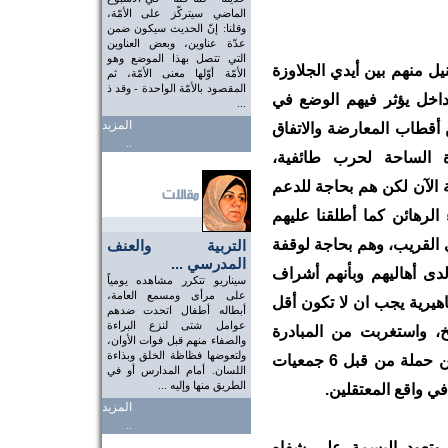
الماضي سيتركّز على الأمّة،
وقلنا: إنّ الحديث سيكون ضمن
عدّة عناوين، وبعض العناوين
التي تتصل بهذا الموضع وهو
لنيل منهم بين أيدي الجلاوزة
الأمّة أوّلها معنى الأمّة، ثم
المقصود بالأمّة الواحدة - وقد ذ
اخل يؤثر فيهم الوضع في
...
المزيد
ن أقطاب المعارضة والاتفاق
..
 الساحة لحرب طائفية،
ة الآن لكن هم بحاجة للدعم
الرهائن كما أطلقنا عليهم
القريب، وهم بحاجة لوقفة
التربية والعنف
المدرسي ...
دى أهاليهم وبأنهم أشراف
سيناريو تتكرر مشاهده يومياً
على مرأى ومسمع العامة،
اهيرية يجب ان لا تكون أقل
أبطاله أطفال اتحدت ضدهم
عوامل شتى لنزع البراءة
خ، واستغربت من المبادرة
والصفاء منهم قبل فوات الأوان،
ولتعوضها فظاظة الخلق وبذاءة
المتأخرة ونحمد الله على وجودها وهي تدشين حملة من قبل 6 جمعيات
اللسان. أمام المدارس أو في
الطريق منها وإليه ...
في واقع المعتقلين.
المزيد
..
م وتعود البسمة على شفاه