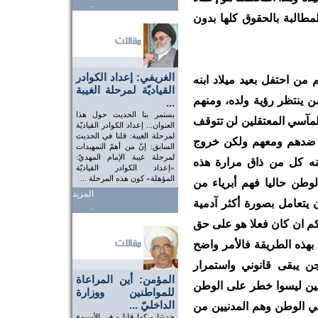
..
مطالبة بالحقوق كلها بدون
الغريفي: إعداد الكوادر
من احتفل بعيد ميلاد ابنه
القياديّة لمرحلة الغيبة
ن ينتظر رؤية ولده، ومنهم
...
يستمر بنا الحديث حول هذا
مآسي المعتقلين لن تتوقف
العنوان... إعداد الكوادر القياديّة
لمرحلة الغيبة: قلنا في الحديث
ك ضدهم ومعهم ولكن خروج
السابق: إنّ من أهمّ التمهيدات
لمرحلة غيبة الإمام المهديّ:
ه كل من ذاق مرارة هذه
«إعداد الكوادر القياديّة
المؤهلة» كون هذه المرحلة ...
لوطن حاليا فهم أبرياء من
المزيد
 يتعامل بصورة أكثر آدمية
..
م ان كان فعلا هو على حق
بهذه الطريقة فالأمر واضح
ن يبقى قانوني واستمرار
المؤمن: أين المراعاة
ين ليسوا خطر على الوطن
للمواطنين ووزارة
الداخليّ ...
في الوطن وهم المدنيين من
حديثنا - كما قلنا - في الأسبوع