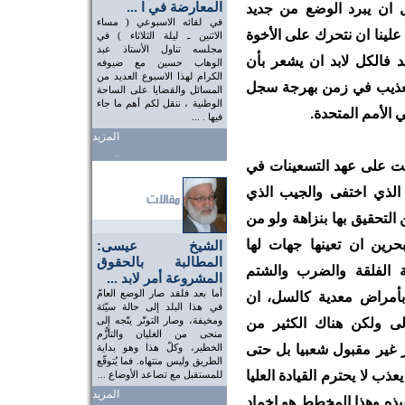
المعارضة في ا ...
 ان يبرد الوضع من جديد
في لقائه الاسبوعي ( مساء
علينا ان نتحرك على الأخوة
الاثنين ـ ليلة الثلاثاء ) في
مجلسه تناول الأستاذ عبد
فالكل لابد ان يشعر بأن
الوهاب حسين مع ضيوفه
الكرام لهذا الاسبوع العديد من
لتعذيب في زمن بهرجة سجل
المسائل والقضايا على الساحة
الوطنية ، ننقل لكم أهم ما جاء
الأمم المتحدة.
فيها . ...
المزيد
..
انت على عهد التسعينات في
الذي اختفى والجيب الذي
التحقيق بها بنزاهة ولو من
حرين ان تعينها جهات لها
الشيخ عيسى:
المطالبة بالحقوق
 الفلقة والضرب والشتم
المشروعة أمر لابد ...
أما بعد فلقد صار الوضع العامّ
بأمراض معدية كالسل، ان
في هذا البلد إلى حالة سيّئة
ومخيفة، وصار التوتّر يتّجه إلى
ولى ولكن هناك الكثير من
منحى من الغليان والتأزُّم
 غير مقبول شعبيا بل حتى
الخطير، وكلّ هذا وهو بداية
الطريق وليس منتهاه. فما يُتوقّع
ب لا يحترم القيادة العليا
للمستقبل مع تصاعد الأوضاع ...
المزيد
فيذه وهذا المخطط هو إخماد