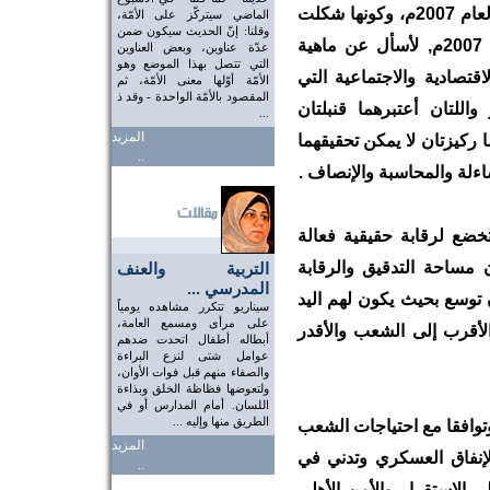
أرجع إلى ما بدأته عن موازنة الدفاع والأمن لعام 2007م، وكونها شكلت
الماضي سيتركّز على الأمّة،
وقلنا: إنّ الحديث سيكون ضمن
ربع الموازنة بحسب الحساب الختامي لعام 2007م, لأسأل عن ماهية
عدّة عناوين، وبعض العناوين
التي تتصل بهذا الموضع وهو
تصادية والاجتماعية التي
الأمّة أوّلها معنى الأمّة، ثم
المقصود بالأمّة الواحدة - وقد ذ
اللتان أعتبرهما قنبلتان
...
المزيد
 ركيزتان لا يمكن تحقيقهما
..
اءلة والمحاسبة والإنصاف .
خضع لرقابة حقيقية فعالة
ن مساحة التدقيق والرقابة
التربية والعنف
المدرسي ...
توسع بحيث يكون لهم اليد
سيناريو تتكرر مشاهده يومياً
على مرأى ومسمع العامة،
الأقرب إلى الشعب والأقدر
أبطاله أطفال اتحدت ضدهم
عوامل شتى لنزع البراءة
والصفاء منهم قبل فوات الأوان،
ولتعوضها فظاظة الخلق وبذاءة
اللسان. أمام المدارس أو في
الطريق منها وإليه ...
 2009-2010 أكثر عدلا وتوافقا مع احتياجات الشعب
المزيد
الإنفاق العسكري وتدني في
..
 الاستقرار والأمن الأهلي