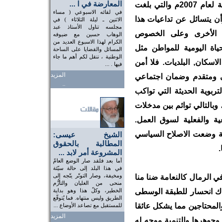
المعارضة في ا ...
ربع مجموع موازنات السنة المالية لعام 2007م والتي بلغت
في لقائه الاسبوعي ( مساء
د وأن يتسائل عن تداعيات هذا
الاثنين ـ ليلة الثلاثاء ) في
مجلسه تناول الأستاذ عبد
ت الأخرى وعلى الخصوص
الوهاب حسين مع ضيوفه
الكرام لهذا الاسبوع العديد من
اة اليومية للمواطن مثل
المسائل والقضايا على الساحة
الوطنية ، ننقل لكم أهم ما جاء
 الاسكان, البلديات. فلا أمن
فيها . ...
المزيد
 ومتقدم وضمان اجتماعي
..
ربوية الحديثة التي تواكب
بالتالي توائم بين مدخلات
ة والفعلية لسوق العمل.
كة وضعت الاصلاح السياسي
الشيخ عيسى:
المطالبة بالحقوق
.
المشروعة أمر لابد ...
أما بعد فلقد صار الوضع العامّ
في هذا البلد إلى حالة سيّئة
ومخيفة، وصار التوتّر يتّجه إلى
 الرمال كالنعامة ضنا منا
منحى من الغليان والتأزُّم
هناك انحسار للطبقة الوسطى
الخطير، وكلّ هذا وهو بداية
الطريق وليس منتهاه. فما يُتوقّع
والمحتاجين مما يشكل عائقا
للمستقبل مع تصاعد الأوضاع ...
المزيد
 وجوهرها والتنمية موجه له