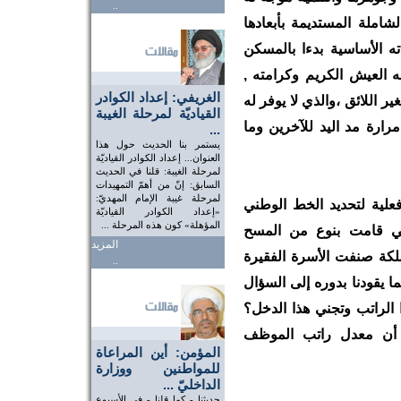
..
لشاملة المستديمة بأبعادها
جاته الأساسية بدءا بالمسكن
ه العيش الكريم وكرامته ,
الغريفي: إعداد الكوادر
ر اللائق ،والذي لا يوفر له
القياديّة لمرحلة الغيبة
مرارة مد اليد للآخرين وما
...
يستمر بنا الحديث حول هذا
العنوان... إعداد الكوادر القياديّة
لمرحلة الغيبة: قلنا في الحديث
السابق: إنّ من أهمّ التمهيدات
لمرحلة غيبة الإمام المهديّ:
فعلية لتحديد الخط الوطني
«إعداد الكوادر القياديّة
المؤهلة» كون هذه المرحلة ...
تي قامت بنوع من المسح
المزيد
لكة صنفت الأسرة الفقيرة
..
 فقيرة، مما يقودنا بدوره إلى السؤال
 الراتب وتجني هذا الدخل؟
ى أن معدل راتب الموظف
المؤمن: أين المراعاة
للمواطنين ووزارة
الداخليّ ...
حديثنا - كما قلنا - في الأسبوع