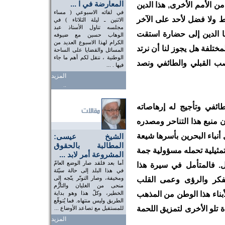
المعارضة في ا ...
 الأمم الأخرى, هذا الدين
في لقائه الاسبوعي ( مساء
 ولا فضل لأحد على الآخر
الاثنين ـ ليلة الثلاثاء ) في
مجلسه تناول الأستاذ عبد
بنا الدين إلى حضارة استقت
الوهاب حسين مع ضيوفه
الكرام لهذا الاسبوع العديد من
لمختلفة هل يجوز لنا أن نرتد
المسائل والقضايا على الساحة
الوطنية ، ننقل لكم أهم ما جاء
صب القبلي والطائفي ونصد
فيها . ...
المزيد
..
ائفي وتأجيج له إرهاصاته
 منبع هذا التناحر ومصدره
أنباء البحرين بأسرها شيعة
الشيخ عيسى:
المطالبة بالحقوق
لتمثيلية تحمله مسؤولية جمة
المشروعة أمر لابد ...
أما بعد فلقد صار الوضع العامّ
. فالمتأمل في سيرة هذا
في هذا البلد إلى حالة سيّئة
ومخيفة، وصار التوتّر يتّجه إلى
لفكر والرؤى وعمى القلب
منحى من الغليان والتأزُّم
لأبناء هذا الوطن من المذهب
الخطير، وكلّ هذا وهو بداية
الطريق وليس منتهاه. فما يُتوقّع
 تلو الأخرى لتمزيق اللحمة
للمستقبل مع تصاعد الأوضاع ...
المزيد