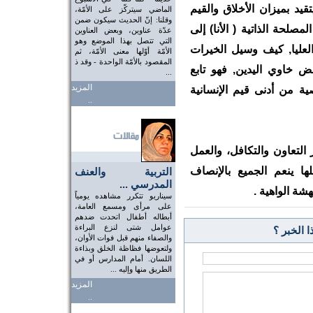
يد بميزان الأخلاق والقيم
الماضي سيتركّز على الأمّة،
وقلنا: إنّ الحديث سيكون ضمن
صلحة الذاتية ( الأنا) إلى
عدّة عناوين، وبعض العناوين
التي تتصل بهذا الموضع وهو
العليا, كيف وسيل الخيرات
الأمّة أوّلها معنى الأمّة، ثم
المقصود بالأمّة الواحدة - وقد ذ
 خاوي اليدين, فهو تابع
...
المزيد
 من أدنى قيم الإنسانية
..
 التعاون والتكافل، والعمل
ا ينعم الجميع بالإنصاف
التربية والعنف
المدرسي ...
هشة الواهية .
سيناريو تتكرر مشاهده يومياً
على مرأى ومسمع العامة،
أبطاله أطفال اتحدت ضدهم
عوامل شتى لنزع البراءة
 الخبر ؟
والصفاء منهم قبل فوات الأوان،
ولتعوضها فظاظة الخلق وبذاءة
اللسان. أمام المدارس أو في
الطريق منها وإليه ...
المزيد
..