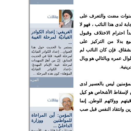
..
فالعمل تحت قبة البرلمان طوال 6 سنوات مضت والتعرف على
بة لدى هذا النائب ، فهو لا
الغريفي: إعداد الكوادر
أ احترام الاختلاف وقبول
القياديّة لمرحلة الغيبة
يع بدلا من التركيز على
...
يستمر بنا الحديث حول هذا
الشقاق. فإن كان النائب لم
العنوان... إعداد الكوادر القياديّة
لمرحلة الغيبة: قلنا في الحديث
وال عمره وبالتالي هو وبال
السابق: إنّ من أهمّ التمهيدات
لمرحلة غيبة الإمام المهديّ:
ينية.
«إعداد الكوادر القياديّة
المؤهلة» كون هذه المرحلة ...
المزيد
لمؤمنين ليس بالعسير لدى
..
رق لإسقاط الأشخاص هو كيل
تهم وولائهم للوطن, إنما
رين وانتقاد النفس قبل صب
المؤمن: أين المراعاة
للمواطنين ووزارة
الداخليّ ...
حديثنا - كما قلنا - في الأسبوع