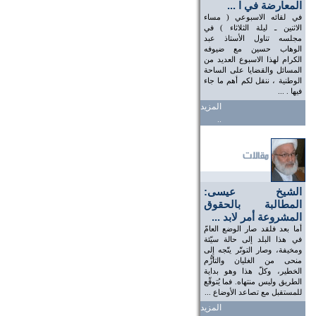
المعارضة في ا ...
في لقائه الاسبوعي ( مساء
الاثنين ـ ليلة الثلاثاء ) في
مجلسه تناول الأستاذ عبد
الوهاب حسين مع ضيوفه
الكرام لهذا الاسبوع العديد من
المسائل والقضايا على الساحة
الوطنية ، ننقل لكم أهم ما جاء
فيها . ...
المزيد
..
الشيخ عيسى:
المطالبة بالحقوق
المشروعة أمر لابد ...
أما بعد فلقد صار الوضع العامّ
في هذا البلد إلى حالة سيّئة
ومخيفة، وصار التوتّر يتّجه إلى
منحى من الغليان والتأزُّم
الخطير، وكلّ هذا وهو بداية
الطريق وليس منتهاه. فما يُتوقّع
للمستقبل مع تصاعد الأوضاع ...
المزيد