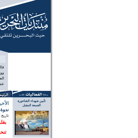
منتديات البح
قال
ووص
الع
عشر
تأبين شهداء الشاخورة
الأخب
الجمعة المقبل
ندوة 
تاريخ:
بقلم:
تنح