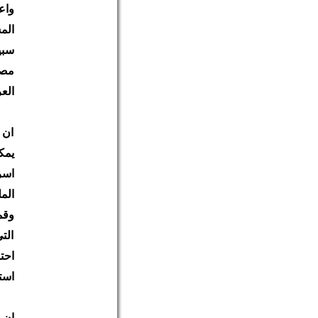
واع
الم
سبي
مصي
الع
ان 
يمك
اسر
الم
وقم
الت
احت
است
ان 