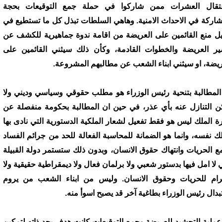
تقال العشرات ممن شاركوا في حملة جمع التوقيعات بحجة
شاركة في الاحداث الامنية. وهاهي السلطات تبذل كل ما تستطيع في
ل منع القائمين على العريضة من اقامة ندوة جماهيرية للكشف عن
ر العريضة والخطوات القادمة، وكأن ذلك سيثني القائمين على
ريضة، او سيثني ابناء الشعب عن مطالبهم المشروعة.
المطالبة بتنحية رئيس الوزراء هو مطلب حقوقي وسياسي وديني ولا
ن التنازل عنه بأي عذر، في حين ان المطالبة بحكومة منفصلة عن
ة الملك ليس هو فقط تفعيل لشعار الملكية الدستورية التي نادى بها
لك نفسه، وانما هو الضمانة للمحاسبة الفعالة للحد من جرائم الفساد
ع الحريات وانتهاك حقوق الانسان، وبدون ذلك ستستمر دولة القبيلة
ي لا امل فيها بدستور شعبي ولا برلمان فعال ولا ديمقراطية حقيقية ولا
رام للحريات وحقوق الانسان. وليس من ابناء الشعب من يروم
بدال رئيس الوزراء بطاغية آخر قد يصبح اسوأ منه.
عملية التحشيد للعريضة وجمع التوقيعات كانت هدف بحد ذاته لتمكين