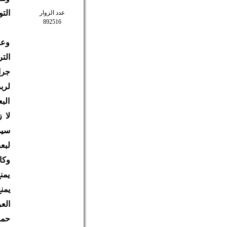
الت
عدد الزوار
892516
وعن
الت
جرا
لرب
الب
لا 
سيم
لبع
وكا
يمن
يمن
الع
حمل