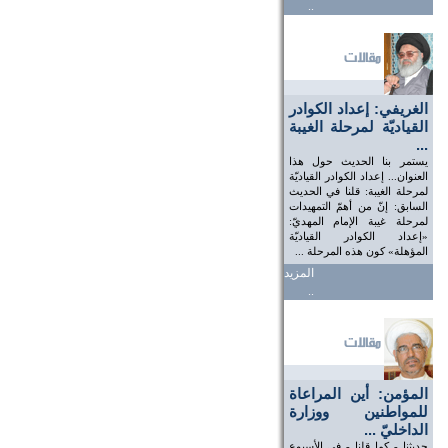
..
الغريفي: إعداد الكوادر
القياديّة لمرحلة الغيبة
...
يستمر بنا الحديث حول هذا
العنوان... إعداد الكوادر القياديّة
لمرحلة الغيبة: قلنا في الحديث
السابق: إنّ من أهمّ التمهيدات
لمرحلة غيبة الإمام المهديّ:
«إعداد الكوادر القياديّة
المؤهلة» كون هذه المرحلة ...
المزيد
..
المؤمن: أين المراعاة
للمواطنين ووزارة
الداخليّ ...
حديثنا - كما قلنا - في الأسبوع