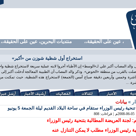
رين، عين على الحقيقة،، منتديات البحرين، عين على الحقيقة،، من
استخراج أول شظية شوزن من «أكبر»
 والد المصاب أكبر علي لـ»الوسط» إن الأطباء أجروا لابنه عملية سريعة لاستخراج شظية و
لت بالقرب من منطقة «الحوض». وذكر والد المصاب أن الطبيبة المعالجة أدخلت أكبر إلى غ
اشرة وخمس وأربعين دقيقة صباح أمس (الجمعة) لاستخراج هذه الشظية، حيث تمكنت من ذ
ة. ...
ار »
بيانات
تنحية رئيس الوزراء ستقام في ساحة البلاد القديم ليلة الجمعة 5 يونيو
2008-06-05
م | قراءات: 808
 لجنة العريضة المطالبة بتنحية رئيس الوزراء
ية رئيس الوزراء مطلب لا يمكن التنازل عنه