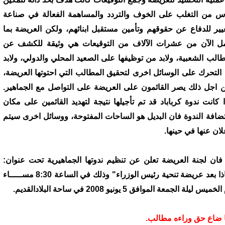
اس من التغلب على الخوف والتردد والمساهمة الفعالة في صناعة
غيير للدفاع عن حقوقهم وتأمين مستقبل ابنائهم، ولكن العريضة بما
ل الآن من عشرات الآلاف من التوقيعات هي وثيقة للكشف عن
طالب الشعبية، ولابد من توظيفها على الصعيد المحلي والدولي، ولابد
التحرك على الوسائل اخرى لتحقيق المطالب التي احتوتها العريضة،
 اجل ذلك يصر القائمون على العريضة على التواصل مع الجماهير.
ا كانت ندوة كرباباد قد تم تأجيلها نتيجة لتهديد القائمين على مكان
ضافة الندوة فان البديل هو الساحات المفتوحة، ووسائل اخرى سيتم
لان عنها في حينها.
 فان لجنة العريضة تعلن عن تنظيم ندوتها الجماهيرية تحت عنوان:
"ماذا بعد عريضة تنحية رئيس الوزراء" وذلك في الساعة 8:30 مســـــاء
خميس ليلة الجمعة الموافق 5 يونيو 2008 في ساحة البلادالقديم.
 ضاع حق وراءه مطالب.