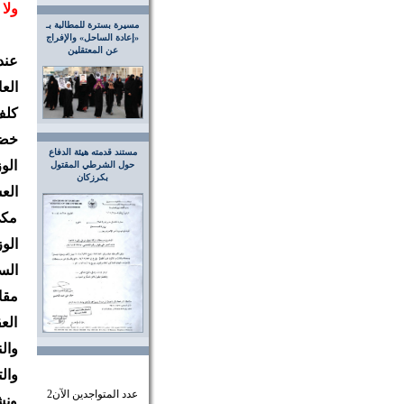
ولا
مسيرة بسترة للمطالبة بـ
«إعادة الساحل» والإفراج
عن المعتقلين
الع
كلف
خضو
مستند قدمته هيئة الدفاع
الو
حول الشرطي المقتول
بكرزكان
الع
مكي
الو
الس
مقا
الع
وال
وال
عدد المتواجدين الآن
2
ونش