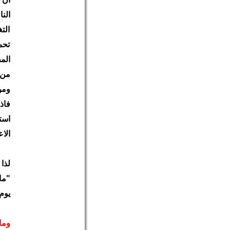
الن
الت
تحم
الم
من 
ومن
فاذ
است
الاع
لذا
يوم ال
وما