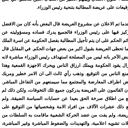
وقيعات على عريضة المطالبة بتنحية رئيس الوزراء.
دما تم الاعلان عن مشروع العريضة قال البعض بأنه كان من الافضل
ركيز فيها على رئيس الوزراء فالجميع يدرك فساده ومسؤوليته عن
ئم الحكم على ان يتم تأجيل المطالبة بفصل الحكومة عن اسرة الملك
ما تحظى العريضة بقبول اكبر من بعض جهات الحكم. في المقابل قال
عض الآخر بانه ليس من المصلحة استهداف رئيس الوزراء مباشرة لانه
زال يقود الحكومة ويملك ارزاق الناس ويحرك الاجهزة القمعية وهذا
نع الناس من التوقيع. وذهب رأي ثالث الى ان الامر خطير ومربك
ض اطراف المعارضة والمجتمع مما سيمنعهم من التفاعل المباشر.
ن القائمون على العريضة يدركون جميع تلك التخوفات، ولكن ذلك لم
ع من اطلاق صرخة الحق بعيدا عن حسابات السياسة الضيقة، ولم
ع ذلك عشرات الآلاف من افراد الامة وشخصياتها من التوقيع على
ريضة، ولم يفت من عضد الحركة الشعبية ماقامت به السلطات من
ات تشويه اعلامية، والتهديدات والضغوط المباشرة وغير المباشرة،