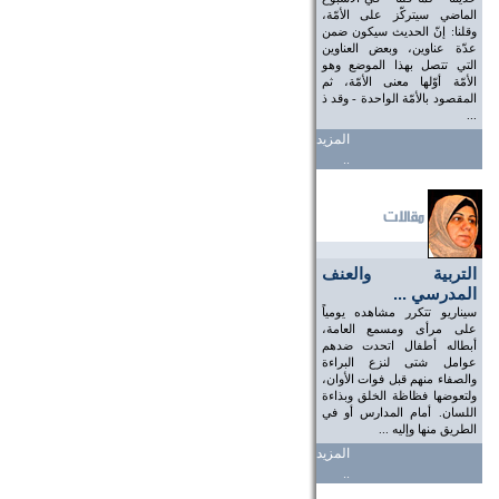
الماضي سيتركّز على الأمّة،
وقلنا: إنّ الحديث سيكون ضمن
عدّة عناوين، وبعض العناوين
التي تتصل بهذا الموضع وهو
الأمّة أوّلها معنى الأمّة، ثم
المقصود بالأمّة الواحدة - وقد ذ
...
المزيد
..
التربية والعنف
المدرسي ...
سيناريو تتكرر مشاهده يومياً
على مرأى ومسمع العامة،
أبطاله أطفال اتحدت ضدهم
عوامل شتى لنزع البراءة
والصفاء منهم قبل فوات الأوان،
ولتعوضها فظاظة الخلق وبذاءة
اللسان. أمام المدارس أو في
الطريق منها وإليه ...
المزيد
..