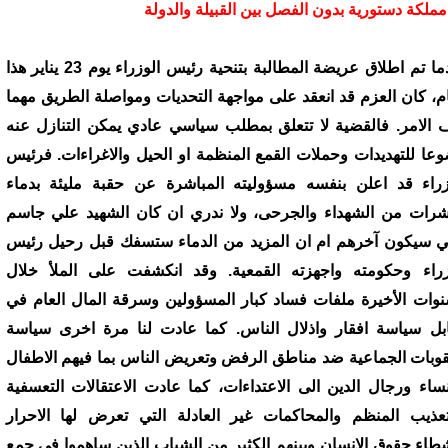
 مملكة دستورية بدون الفصل بين القبيلة والدولة
عندما تم اطلاق عريضة المطالبة بتنحية رئيس الوزراء يوم 23 يناير هذا
ام، كان العزم قد انعقد على مواجهة التحديات ومواصلة الطريق مهما
 الامر. فالقضية لا تتعلق بمطلب سياسي عادي يمكن التنازل عنه
عا للتهديدات وحملات القمع المنظمة او الحيل والاغراءات. فرئيس
زراء قد اعلن بنفسه مسؤوليته المباشرة عن حقبة مليئة بدماء
شرات من الشهداء والجرحى، ولا ندري ان كان الشهيد علي جاسم
 سيكون آخرهم ام ان المزيد من الدماء ستسفك قبل رحيل رئيس
زراء وحكومته واجهزته القمعية. وقد انكشفت على الملأ خلال
نوات الأخيرة ملفات فساد كبار المسؤولين وسرقة المال العام في
بل سياسة افقار واذلال الناس. كما عادت لنا مرة اخرى سياسة
قوبات الجماعية ضد مناطق الرفض وتعريض الناس بما فيهم الاطفال
نساء ورجال الدين الى الاعتداءات، كما عادت الاعتقالات التعسفية
تعذيب المنظم والمحاكمات غير العادلة التي تعرض لها الاحرار
طاء حقوق الانسان وبينهم الكثير من الشباب الذين ساهموا في جمع