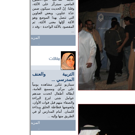
الماضي سيتركّز على الأمّة،
وقلنا: إنّ الحديث سيكون ضمن
عدّة عناوين، وبعض العناوين
التي تتصل بهذا الموضع وهو
الأمّة أوّلها معنى الأمّة، ثم
المقصود بالأمّة الواحدة - وقد ذ
...
المزيد
..
التربية والعنف
المدرسي ...
سيناريو تتكرر مشاهده يومياً
على مرأى ومسمع العامة،
أبطاله أطفال اتحدت ضدهم
عوامل شتى لنزع البراءة
والصفاء منهم قبل فوات الأوان،
ولتعوضها فظاظة الخلق وبذاءة
اللسان. أمام المدارس أو في
الطريق منها وإليه ...
المزيد
..