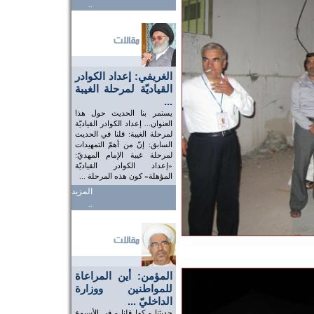
..
الغريفي: إعداد الكوادر
القياديّة لمرحلة الغيبة
...
يستمر بنا الحديث حول هذا
العنوان... إعداد الكوادر القياديّة
لمرحلة الغيبة: قلنا في الحديث
السابق: إنّ من أهمّ التمهيدات
لمرحلة غيبة الإمام المهديّ:
«إعداد الكوادر القياديّة
المؤهلة» كون هذه المرحلة ...
المزيد
..
المؤمن: أين المراعاة
للمواطنين ووزارة
الداخليّ ...
حديثنا - كما قلنا - في الأسبوع