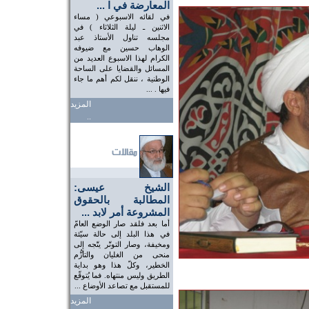
المعارضة في ا ...
في لقائه الاسبوعي ( مساء
الاثنين ـ ليلة الثلاثاء ) في
مجلسه تناول الأستاذ عبد
الوهاب حسين مع ضيوفه
الكرام لهذا الاسبوع العديد من
المسائل والقضايا على الساحة
الوطنية ، ننقل لكم أهم ما جاء
فيها . ...
المزيد
..
الشيخ عيسى:
المطالبة بالحقوق
المشروعة أمر لابد ...
أما بعد فلقد صار الوضع العامّ
في هذا البلد إلى حالة سيّئة
ومخيفة، وصار التوتّر يتّجه إلى
منحى من الغليان والتأزُّم
الخطير، وكلّ هذا وهو بداية
الطريق وليس منتهاه. فما يُتوقّع
للمستقبل مع تصاعد الأوضاع ...
المزيد