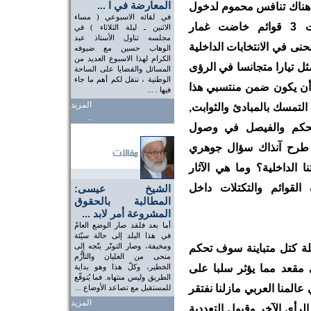
المعارضة في ا ...
2005, حيث كان هناك تنافس محموم لدخول
في لقائه الاسبوعي ( مساء
شورى الوفاق, وبالفعل تشكلت 3 قوائم خاضت غمار
الاثنين ـ ليلة الثلاثاء ) في
مجلسه تناول الأستاذ عبد
ى في الانتخابات الداخلية
الوهاب حسين مع ضيوفه
الكرام لهذا الاسبوع العديد من
 تيارا متجانسا في الرؤى
المسائل والقضايا على الساحة
الوطنية ، ننقل لكم أهم ما جاء
 أن يكون ضمن منتسبي هذا
فيها . ...
المزيد
تمسك بالمبادئ والثوابت,
..
 تحكم والفيصل في وصول
قد طرح آنذاك سؤال جوهري
ا الداخلية؟ وما هي الآثار
القوائم والتكتلات داخل
الشيخ عيسى:
المطالبة بالحقوق
المشروعة أمر لابد ...
أما بعد فلقد صار الوضع العامّ
في هذا البلد إلى حالة سيّئة
ومخيفة، وصار التوتّر يتّجه إلى
ة كتل متباينة سوف تحكم
منحى من الغليان والتأزُّم
مقعد مما يؤثر سلبا على
الخطير، وكلّ هذا وهو بداية
الطريق وليس منتهاه. فما يُتوقّع
لمنا العربي مازلنا نفتقر
للمستقبل مع تصاعد الأوضاع ...
المزيد
رأي الآخر وقبول التعددية