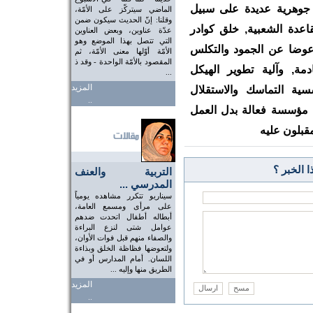
 جوهرية عديدة على سبيل
الماضي سيتركّز على الأمّة،
وقلنا: إنّ الحديث سيكون ضمن
اعدة الشعبية, خلق كوادر
عدّة عناوين، وبعض العناوين
التي تتصل بهذا الموضع وهو
عوضا عن الجمود والتكلس
الأمّة أوّلها معنى الأمّة، ثم
المقصود بالأمّة الواحدة - وقد ذ
دمة, وآلية تطوير الهيكل
...
المزيد
ية التماسك والاستقلال
..
لى مؤسسة فعالة بدل العمل
قبلون عليه
 الخبر ؟
التربية والعنف
المدرسي ...
سيناريو تتكرر مشاهده يومياً
على مرأى ومسمع العامة،
أبطاله أطفال اتحدت ضدهم
عوامل شتى لنزع البراءة
والصفاء منهم قبل فوات الأوان،
ولتعوضها فظاظة الخلق وبذاءة
اللسان. أمام المدارس أو في
الطريق منها وإليه ...
المزيد
..