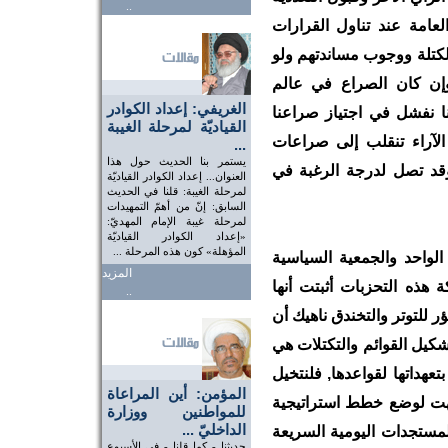
..
عامة عند تناول القرارات
الكتلة ووجوب مساندتهم ولو
إن كان الصراع في عالم
الغريفي: إعداد الكوادر
ا نفشل في اجتياز صراعنا
القياديّة لمرحلة الغيبة
 الآراء تنقلب إلى صراعات
...
يستمر بنا الحديث حول هذا
قد تصل لدرجة الرغبة في
العنوان... إعداد الكوادر القياديّة
لمرحلة الغيبة: قلنا في الحديث
السابق: إنّ من أهمّ التمهيدات
لمرحلة غيبة الإمام المهديّ:
«إعداد الكوادر القياديّة
المؤهلة» كون هذه المرحلة ...
الواحد والجمعية السياسية
المزيد
 هذه التحزبات أثبتت أنها
..
 للتوتر والتخندق ناهيك أن
شكيل القوائم والتكتلات هي
تعهداتها لقواعدها, فلنتخيل
المؤمن: أين المراعاة
هت لوضع خطط استراتيجية
للمواطنين ووزارة
الداخليّ ...
ستجدات اليومية السريعة
حديثنا - كما قلنا - في الأسبوع