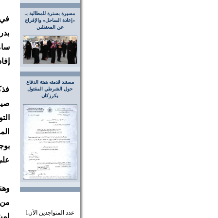
مسيرة بسترة للمطالبة بـ
في 
«إعادة الساحل» والإفراج
عن المعتقلين
بدر
سام
إفا
مستند قدمته هيئة الدفاع
فذك
حول الشرطي المقتول
بكرزكان
صيا
الت
الم
بوج
على 
وهن
من 
عدد المتواجدين الآن
1
لمي