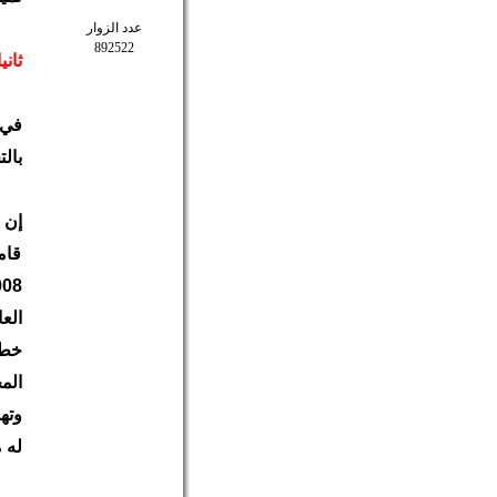
عدد الزوار
892522
ثان
بال
قام
الع
خطي
الم
وته
له 