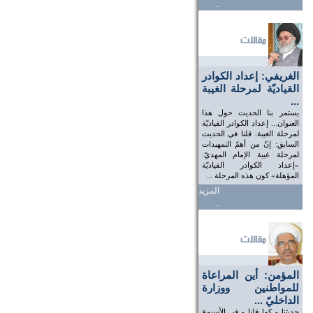
..
الغريفي: إعداد الكوادر
القياديّة لمرحلة الغيبة
...
يستمر بنا الحديث حول هذا
العنوان... إعداد الكوادر القياديّة
لمرحلة الغيبة: قلنا في الحديث
السابق: إنّ من أهمّ التمهيدات
لمرحلة غيبة الإمام المهديّ:
«إعداد الكوادر القياديّة
المؤهلة» كون هذه المرحلة ...
المزيد
..
المؤمن: أين المراعاة
للمواطنين ووزارة
الداخليّ ...
حديثنا - كما قلنا - في الأسبوع