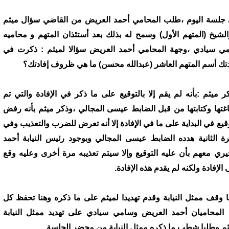
جلسة اليوم ،طلب المحامي أحمد العريض من القاضي سؤال ميثم
الشيخ (المتهم الأول) وسمح له بذلك بعد أستئذان المتهم و محاميه
ي سيادي ،وجهة المحامي أحمد العريض سؤالا لميثم : ذكرت في
دتك أسم المتهم العاشر (عبدالله محسن) ما هي ظروف إفادتك؟
ر ميثم :بأنه لم يقم إلا بالتوقيع على ما ذكر في الإفادة والتي تم
غتها وكتابتها من قبل الضابط عيسى المجالي ،وذكر ميثم بأنه رفض
وقيع في البداية على ما في الإفادة إلا أنه تعرض للضرب والتعذيب وفي
رة الثانية هدده الضابط عيسى المجالي وبوجود رئيس النيابة أحمد
يري معهم بأن عليه التوقيع وإلا سيتم تعذيبه مرة أخرى وعليه وقع
الإفادة ولكنه لم يقدم هذه الإفادة.
ا وقف ممثل النيابة وقدم تهديدا لميثم على ما ذكره وهنا تحفظ كل
المحاميان أحمد العريض وسامي سيادي على تهديد ممثل النيابة
ثم وطلبا شطب ما ذكره ممثل النيابة من محضر الجلسة.