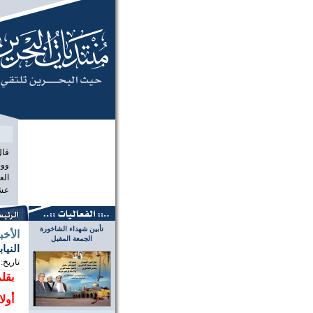
منتديات الب
قال
ووص
الع
عشر
تأبين شهداء الشاخورة
الأخب
الجمعة المقبل
النيا
تاريخ:
بقلم
أول