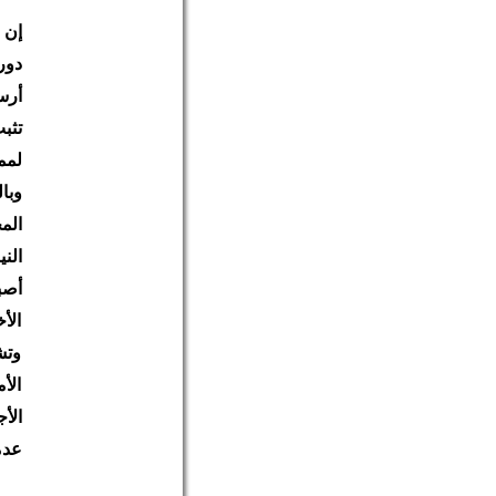
إن 
دور
تثب
لمم
وبا
الم
الن
أصب
الأ
وتش
الأ
الأ
عدم