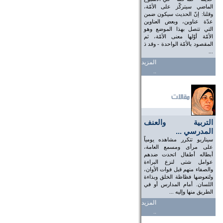
الماضي سيتركّز على الأمّة،
وقلنا: إنّ الحديث سيكون ضمن
عدّة عناوين، وبعض العناوين
التي تتصل بهذا الموضع وهو
الأمّة أوّلها معنى الأمّة، ثم
المقصود بالأمّة الواحدة - وقد ذ
...
المزيد
..
التربية والعنف
المدرسي ...
سيناريو تتكرر مشاهده يومياً
على مرأى ومسمع العامة،
أبطاله أطفال اتحدت ضدهم
عوامل شتى لنزع البراءة
والصفاء منهم قبل فوات الأوان،
ولتعوضها فظاظة الخلق وبذاءة
اللسان. أمام المدارس أو في
الطريق منها وإليه ...
المزيد
..