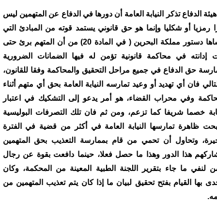
هيئة الدفاع تذكر النيابة العامة أن دورها في الدفاع عن المتهمين ليس
ا رمزيا أو شكليا وإنما هو حق قانوني يستمد قوته من المبادئ التي
أرساها دستور مملكة البحرين ( في المادة 20) من أن المتهم برئ حتى
ت إدانته في محاكمة قانونية تؤمن له فيها الضمانات الضرورية
ارسة حق الدفاع في جميع مراحل التحقيق والمحاكمة وفقا للقانون،
لتالي فان أي تهديد أو وعيد تمارسه النيابة العامة بحق أي متهم أثناء
حاكمة وفي محراب القضاء، هو أمر يدعو إلى التشكيك في اعتبار
يابة خصما شريفا كما تزعم، ومن ثم فان تلك التصرفات البوليسية
حت ظاهرة تمارسها النيابة العامة في أكثر من قضية في الفترة
خيرة، وتحاول أن تحمي من قام بممارسة التعذيب بحق المتهمين
اركهم هذا الدور وهذا ما حصل فعلا، حينما دافعت بقوة عن رجال
من لنفي ما جاء بتقرير اللجنة الطبية المعينة من المحكمة، وكان
جدى بها القيام بفتح تحقيق لبيان ما إذا كان يتم تعذيب المتهمين من
ه.