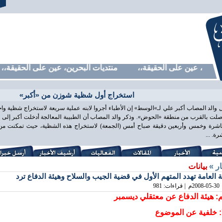
حرين، عين على الحقيقة،، منتديات البحرين، عين على الحقيقة،، م
استخراج أول شظية شوزن من «أكبر»
 والد المصاب أكبر علي لـ»الوسط» إن الأطباء أجروا لابنه عملية سريعة لاستخراج شظية و
لت بالقرب من منطقة «الحوض». وذكر والد المصاب أن الطبيبة المعالجة أدخلت أكبر إلى غ
اشرة وخمس وأربعين دقيقة صباح أمس (الجمعة) لاستخراج هذه الشظية، حيث تمكنت من ذ
ة. ...
ار »
بيانات
بة العامة تهدد المتهم الأول في قضية الجيب والسلاح وهيئة الدفاع ترد
2008-05-30
م | قراءات: 981
: هيئة الدفاع عن معتقلي ديسمبر
ا: خلفية عن الموضوع