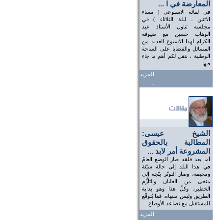
المعارضة في ا ...
في لقائه الاسبوعي ( مساء
الاثنين ـ ليلة الثلاثاء ) في
مجلسه تناول الأستاذ عبد
الوهاب حسين مع ضيوفه
الكرام لهذا الاسبوع العديد من
المسائل والقضايا على الساحة
الوطنية ، ننقل لكم أهم ما جاء
فيها . ...
المزيد
..
الشيخ عيسى:
المطالبة بالحقوق
المشروعة أمر لابد ...
أما بعد فلقد صار الوضع العامّ
في هذا البلد إلى حالة سيّئة
ومخيفة، وصار التوتّر يتّجه إلى
منحى من الغليان والتأزُّم
الخطير، وكلّ هذا وهو بداية
الطريق وليس منتهاه. فما يُتوقّع
للمستقبل مع تصاعد الأوضاع ...
المزيد