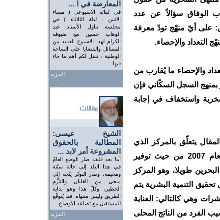
المعارضة في ا ...
في لقائه الاسبوعي ( مساء
اب الوفاق سؤالاً عن عدد
الاثنين ـ ليلة الثلاثاء ) في
 على أيّ منهْج تودّ معرفة
مجلسه تناول الأستاذ عبد
الوهاب حسين مع ضيوفه
ْج التعداد والإحصاء.
الكرام لهذا الاسبوع العديد من
المسائل والقضايا على الساحة
الوطنية ، ننقل لكم أهم ما جاء
فيها . ...
عداد والإحصاء ما يُقارب من
المزيد
..
ير بمنهج السجل السكّاني فإن
نسمة. فأيّ سخرية واستخفاف في إجابة
الشيخ عيسى:
لمقال يتعلّق بالمركز الذي
المطالبة بالحقوق
المشروعة أمر لابد ...
حازته البحرين في تقرير التنمية البشرية لعام 2007 من حيث توفير
أما بعد فلقد صار الوضع العامّ
في هذا البلد إلى حالة سيّئة
البحرين طويلا، وهو المركز
ومخيفة، وصار التوتّر يتّجه إلى
منحى من الغليان والتأزُّم
تحقيق التنمية البشرية يتم
الخطير، وكلّ هذا وهو بداية
الطريق وليس منتهاه. فما يُتوقّع
ت وهي كالتالي: العناية
للمستقبل مع تصاعد الأوضاع ...
ب الفرد من الناتج المحلى
المزيد