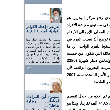
..
 الذي رفع مركز البحرين هو
 - في مستوى معيشة الأفراد
الغريفي: إعداد الكوادر
القياديّة لمرحلة الغيبة
 المحلي الإجمالي.الأرقام
...
ة توضح أنّ نصيب الفرد في
يستمر بنا الحديث حول هذا
العنوان... إعداد الكوادر القياديّة
21.482 ألف دولار سنويا للفرد الواحد، أي ما
لمرحلة الغيبة: قلنا في الحديث
السابق: إنّ من أهمّ التمهيدات
حد، فالعائلة التي تتكون من خمسة
لمرحلة غيبة الإمام المهديّ:
«إعداد الكوادر القياديّة
أفراد، متوسط نصيبها ثلاثة آلاف وثلاثمائة وثمانين دينار شهريا (3380
المؤهلة» كون هذه المرحلة ...
المزيد
رتبة البحرين الزائفة، لأن
..
المركز الحقيقي الذي حازته البحرين في تقرير الأمم المتحدة سنة 2007
ر القادمة.
قم تم أخذه من خلال تقسيم
المؤمن: أين المراعاة
للمواطنين ووزارة
إجمالي الناتج المحلي على عدد السكّان البالغ 743.5 ألف تقريبا، وهذا هو
الداخليّ ...
حديثنا - كما قلنا - في الأسبوع