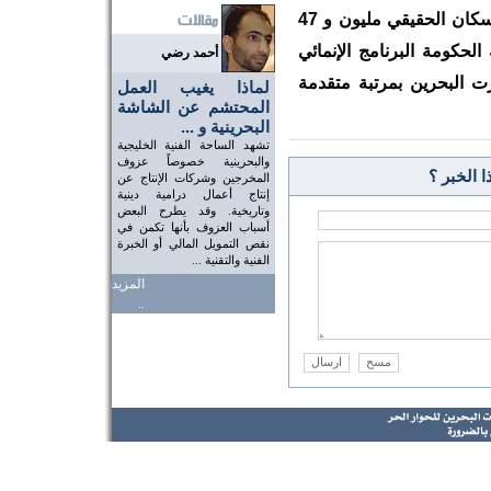
على لسان وزيرها عطية الله من أن عدد السكان الحقيقي مليون و 47
دت به الحكومة البرنامج الإنمائي
أحمد رضي
زت البحرين بمرتبة متقدمة
لماذا يغيب العمل
المحتشم عن الشاشة
البحرينية و ...
تشهد الساحة الفنية الخليجية
والبحرينية خصوصاً عزوف
 الخبر ؟
المخرجين وشركات الإنتاج عن
إنتاج أعمال درامية دينية
وتاريخية. وقد يطرح البعض
أسباب العزوف بأنها تكمن في
نقص التمويل المالي أو الخبرة
الفنية والتقنية ...
المزيد
..