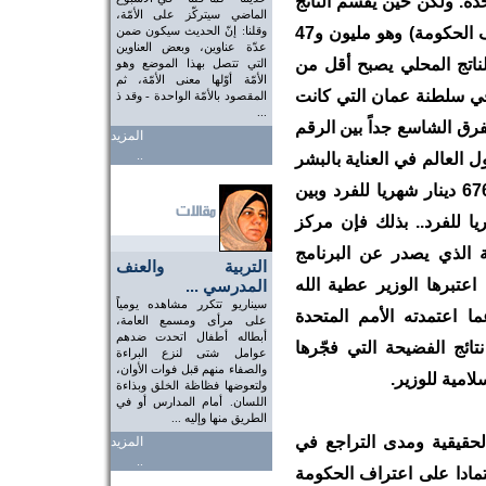
ة. ولكن حين يُقسّم الناتج
الماضي سيتركّز على الأمّة،
على عدد السكّان الحقيقي والدقيق (باعتراف الحكومة) وهو مليون و47
وقلنا: إنّ الحديث سيكون ضمن
عدّة عناوين، وبعض العناوين
اتج المحلي يصبح أقل من
التي تتصل بهذا الموضع وهو
الأمّة أوّلها معنى الأمّة، ثم
د في سلطنة عمان التي كانت
المقصود بالأمّة الواحدة - وقد ذ
...
رق الشاسع جداً بين الرقم
المزيد
..
 العالم في العناية بالبشر
في تقرير التنمية البشرية ألا وهو ما يُقارب676 دينار شهريا للفرد وبين
 أقل من 504 دينار شهريا للفرد.. بذلك فإن مركز
ة الذي يصدر عن البرنامج
التربية والعنف
 اعتبرها الوزير عطية الله
المدرسي ...
سيناريو تتكرر مشاهده يومياً
ا اعتمدته الأمم المتحدة
على مرأى ومسمع العامة،
أبطاله أطفال اتحدت ضدهم
ائج الفضيحة التي فجّرها
عوامل شتى لنزع البراءة
والصفاء منهم قبل فوات الأوان،
لامية للوزير.
ولتعوضها فظاظة الخلق وبذاءة
اللسان. أمام المدارس أو في
الطريق منها وإليه ...
لحقيقية ومدى التراجع في
المزيد
..
تمادا على اعتراف الحكومة