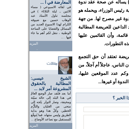
 يسأله عن صحة عقد ندوة
المعارضة في ا ...
في لقائه الاسبوعي ( مساء
ية رئيس الوزراء، ويحمله هو
الاثنين ـ ليلة الثلاثاء ) في
مجلسه تناول الأستاذ عبد
ندوة غير مصرح لها. من جهة
الوهاب حسين مع ضيوفه
الكرام لهذا الاسبوع العديد من
 الداعين للعريضة المطالبة
المسائل والقضايا على الساحة
الوطنية ، ننقل لكم أهم ما جاء
ائمة، وأن القائمين عليها
فيها . ...
ذه التطورات.
المزيد
..
يضة تعتقد أن حق التجمع
لناس، عاجلاً أم آجلاً، من
كم عدد الموقعين عليها،
الشيخ عيسى:
ندوة أو غيرها...
المطالبة بالحقوق
المشروعة أمر لابد ...
أما بعد فلقد صار الوضع العامّ
 الخبر ؟
في هذا البلد إلى حالة سيّئة
ومخيفة، وصار التوتّر يتّجه إلى
منحى من الغليان والتأزُّم
الخطير، وكلّ هذا وهو بداية
الطريق وليس منتهاه. فما يُتوقّع
للمستقبل مع تصاعد الأوضاع ...
المزيد