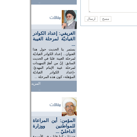
..
الغريفي: إعداد الكوادر
القياديّة لمرحلة الغيبة
...
يستمر بنا الحديث حول هذا
العنوان... إعداد الكوادر القياديّة
لمرحلة الغيبة: قلنا في الحديث
السابق: إنّ من أهمّ التمهيدات
لمرحلة غيبة الإمام المهديّ:
«إعداد الكوادر القياديّة
المؤهلة» كون هذه المرحلة ...
المزيد
..
المؤمن: أين المراعاة
للمواطنين ووزارة
الداخليّ ...
حديثنا - كما قلنا - في الأسبوع