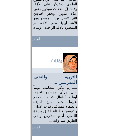
الماضي سيتركّز على الأمّة،
وقلنا: إنّ الحديث سيكون ضمن
عدّة عناوين، وبعض العناوين
التي تتصل بهذا الموضع وهو
الأمّة أوّلها معنى الأمّة، ثم
المقصود بالأمّة الواحدة - وقد ذ
...
المزيد
..
التربية والعنف
المدرسي ...
سيناريو تتكرر مشاهده يومياً
على مرأى ومسمع العامة،
أبطاله أطفال اتحدت ضدهم
عوامل شتى لنزع البراءة
والصفاء منهم قبل فوات الأوان،
ولتعوضها فظاظة الخلق وبذاءة
اللسان. أمام المدارس أو في
الطريق منها وإليه ...
المزيد
..