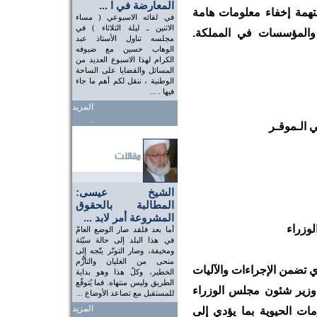
المعارضة في ا ...
تهمة إخفاء معلومات هامة
في لقائه الاسبوعي ( مساء
الاثنين ـ ليلة الثلاثاء ) في
 والمؤسسات في المملكة.
مجلسه تناول الأستاذ عبد
الوهاب حسين مع ضيوفه
الكرام لهذا الاسبوع العديد من
المسائل والقضايا على الساحة
الوطنية ، ننقل لكم أهم ما جاء
فيها . ...
المزيد
..
 الـموقـر
الشيخ عيسى:
المطالبة بالحقوق
المشروعة أمر لابد ...
وزراء
أما بعد فلقد صار الوضع العامّ
في هذا البلد إلى حالة سيّئة
ومخيفة، وصار التوتّر يتّجه إلى
منحى من الغليان والتأزُّم
ي تضمن الإجراءات والآليات
الخطير، وكلّ هذا وهو بداية
الطريق وليس منتهاه. فما يُتوقّع
وزير شئون مجلس الوزراء
للمستقبل مع تصاعد الأوضاع ...
المزيد
ت الحيوية بما يؤدي إلى