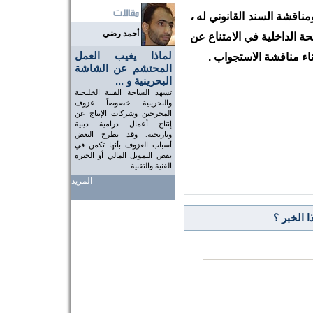
مناقشة السند القانوني له ،
أحمد رضي
حة الداخلية في الامتناع عن
لماذا يغيب العمل
اء مناقشة الاستجواب .
المحتشم عن الشاشة
البحرينية و ...
تشهد الساحة الفنية الخليجية
والبحرينية خصوصاً عزوف
المخرجين وشركات الإنتاج عن
إنتاج أعمال درامية دينية
وتاريخية. وقد يطرح البعض
أسباب العزوف بأنها تكمن في
نقص التمويل المالي أو الخبرة
الفنية والتقنية ...
المزيد
..
 الخبر ؟