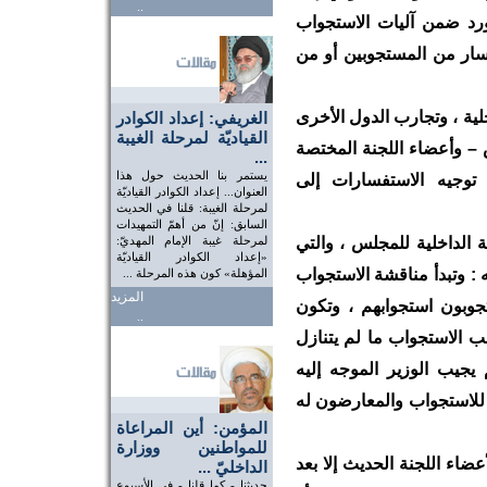
..
رد ضمن آليات الاستجواب
سار من المستجوبين أو من
لية ، وتجارب الدول الأخرى
الغريفي: إعداد الكوادر
القياديّة لمرحلة الغيبة
س – وأعضاء اللجنة المختصة
...
يستمر بنا الحديث حول هذا
توجيه الاستفسارات إلى
العنوان... إعداد الكوادر القياديّة
لمرحلة الغيبة: قلنا في الحديث
السابق: إنّ من أهمّ التمهيدات
يه المادة 147 من اللائحة الداخلية للمجلس ، والتي
لمرحلة غيبة الإمام المهديّ:
«إعداد الكوادر القياديّة
 : وتبدأ مناقشة الاستجواب
المؤهلة» كون هذه المرحلة ...
المزيد
وبون استجوابهم ، وتكون
..
ب الاستجواب ما لم يتنازل
يجيب الوزير الموجه إليه
 للاستجواب والمعارضون له
المؤمن: أين المراعاة
للمواطنين ووزارة
ضاء اللجنة الحديث إلا بعد
الداخليّ ...
حديثنا - كما قلنا - في الأسبوع