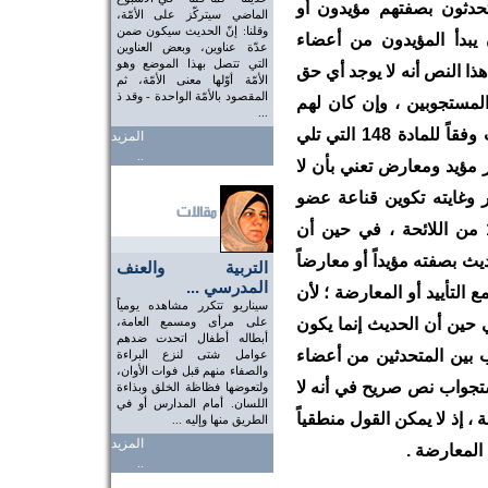
تحدثون بصفتهم مؤيدون أو
الماضي سيتركّز على الأمّة،
وقلنا: إنّ الحديث سيكون ضمن
يبدأ المؤيدون من أعضاء
عدّة عناوين، وبعض العناوين
التي تتصل بهذا الموضع وهو
ا النص أنه لا يوجد أي حق
الأمّة أوّلها معنى الأمّة، ثم
المقصود بالأمّة الواحدة - وقد ذ
المستجوبين ، وإن كان لهم
...
الحق في طلب البيانات المتعلقة بالاستجواب وفقاً للمادة 148 التي تلي
المزيد
..
ير مؤيد ومعارض تعني بأن لا
 وغايته تكوين قناعة عضو
اللجنة في الاستجواب ، ونظمته المادة 148 من اللائحة ، في حين أن
 الحديث بصفته مؤيداً أو معارضاً
التربية والعنف
المدرسي ...
 التأييد أو المعارضة ؛ لأن
سيناريو تتكرر مشاهده يومياً
ي حين أن الحديث إنما يكون
على مرأى ومسمع العامة،
أبطاله أطفال اتحدت ضدهم
ب بين المتحدثين من أعضاء
عوامل شتى لنزع البراءة
والصفاء منهم قبل فوات الأوان،
استجواب نص صريح في أنه لا
ولتعوضها فظاظة الخلق وبذاءة
اللسان. أمام المدارس أو في
 إذ لا يمكن القول منطقياً
الطريق منها وإليه ...
المزيد
 المعارضة .
..